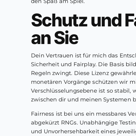
den Spaß am Spiel.
Schutz und F
an Sie
Dein Vertrauen ist für mich das Ent
Sicherheit und Fairplay. Die Basis bi
Regeln zwingt. Diese Lizenz gewährle
monetären Vorgänge schützen wir mit
Verschlüsselungsebene ist so stabil, w
zwischen dir und meinen Systemen b
Fairness ist bei uns ein messbares Ve
abgekürzt RNGs. Unabhängige Testins
und Unvorhersehbarkeit eines jeweilig