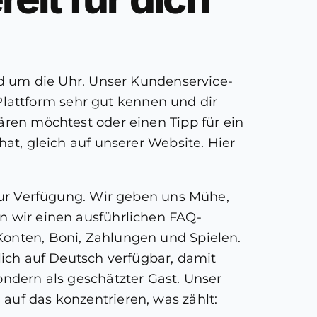
und um die Uhr. Unser Kundenservice-
lattform sehr gut kennen und dir
lären möchtest oder einen Tipp für ein
hat, gleich auf unserer Website. Hier
t zur Verfügung. Wir geben uns Mühe,
en wir einen ausführlichen FAQ-
 Konten, Boni, Zahlungen und Spielen.
rlich auf Deutsch verfügbar, damit
ondern als geschätzter Gast. Unser
auf das konzentrieren, was zählt: