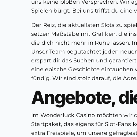
uns keine bloßen Versprechen. Wir ag
Spielen bürgt. Bei uns triffst du ein
Der Reiz, die aktuellsten Slots zu sp
setzen Maßstäbe mit Grafiken, die in
die dich nicht mehr in Ruhe lassen. I
Unser Team begutachtet jeden neuen S
erspart dir das Suchen und garantier
eine epische Geschichte eintauchen w
fündig. Wir sind stolz darauf, die Adr
Angebote, di
Im Wonderluck Casino möchten wir de
Startpaket, das eigens für Slot-Fans k
extra Freispiele, um unsere gefragte