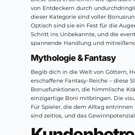
von Entdeckern durch undurchdringlic
dieser Kategorie sind voller Bonusrun
Optisch sind sie ein Fest für die Aug
Schritt ins Unbekannte, und die event
spannende Handlung und mitreißen
Mythologie & Fantasy
Begib dich in die Welt von Göttern, 
erschaffene Fantasy-Reiche – diese 
Bonusfunktionen, die himmlische Kräft
einzigartige Boni mitbringen. Die vi
Für Spieler, die dem Alltag entrinne
sind zeitlos, und das Gewinnpotenzial
Kundenbetreuu