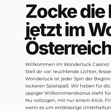
Zocke die 
jetzt im W
Österreic
Willkommen im Wonderluck Casino! Be
Stell dir vor: leuchtende Lichter, f
Wonderluck ist jeder Spin der Beginn
lockeren Spielspaß. Wir haben für di
üppiger Willkommensbonus steht für d
Nu vollzogen, mit nur einem Klick. 
wenn es um erstklassige Unterhaltun