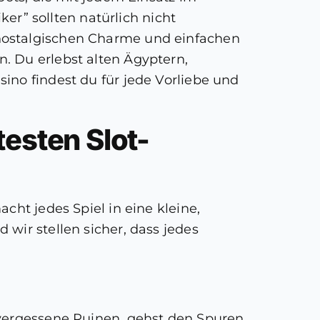
r” sollten natürlich nicht
 nostalgischen Charme und einfachen
. Du erlebst alten Ägyptern,
ino findest du für jede Vorliebe und
testen Slot-
cht jedes Spiel in eine kleine,
wir stellen sicher, dass jedes
 vergessene Ruinen, gehst den Spuren