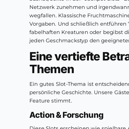
Netzwerk zunehmen und irgendwann le
wegfallen. Klassische Fruchtmaschin
Vorgaben. Und schließlich entführen 
fabelhaften Kreaturen oder begibst d
jeden Geschmackstyp den geeigneten
Eine vertiefte Bet
Themen
Ein gutes Slot-Thema ist entscheidend
persönliche Geschichte. Unsere Gäste 
Feature stimmt.
Action & Forschung
Diese Slots erscheinen wie spielbare