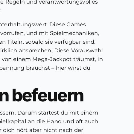
ire Regeln und verantwortungsvolles
.
n Unterhaltungswert. Diese Games
ervorrufen, und mit Spielmechaniken,
 Titeln, sobald sie verfügbar sind.
wirklich ansprechen. Diese Vorauswahl
du von einem Mega-Jackpot träumst, in
pannung brauchst – hier wirst du
n befeuern
ssern. Darum startest du mit einem
Spielkapital an die Hand und oft auch
 dich hört aber nicht nach der