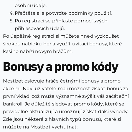
osobní údaje.
Přečtěte si a potvrďte podmínky použití.
Po registraci se přihlaste pomocí svých
přihlašovacích údajů.
Po úspěšné registraci si můžete hned vyzkoušet
širokou nabídku her a využít uvítací bonusy, které
kasino nabízí novým hráčům.
Bonusy a promo kódy
Mostbet oslovuje hráče četnými bonusy a promo
akcemi. Noví uživatelé mají možnost získat bonus za
první vklad, což může významně zvýšit váš začáteční
bankroll. Je důležité sledovat promo kódy, které se
pravidelně aktualizují a umožňují získat další výhody.
Zde jsou některé z hlavních typů bonusů, které si
můžete na Mostbet vychutnat: