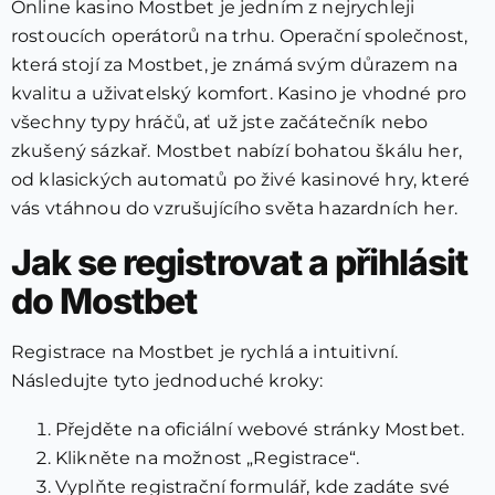
Online kasino Mostbet je jedním z nejrychleji
rostoucích operátorů na trhu. Operační společnost,
která stojí za Mostbet, je známá svým důrazem na
kvalitu a uživatelský komfort. Kasino je vhodné pro
všechny typy hráčů, ať už jste začátečník nebo
zkušený sázkař. Mostbet nabízí bohatou škálu her,
od klasických automatů po živé kasinové hry, které
vás vtáhnou do vzrušujícího světa hazardních her.
Jak se registrovat a přihlásit
do Mostbet
Registrace na Mostbet je rychlá a intuitivní.
Následujte tyto jednoduché kroky:
Přejděte na oficiální webové stránky Mostbet.
Klikněte na možnost „Registrace“.
Vyplňte registrační formulář, kde zadáte své