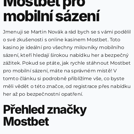
Mostbet pro
mobilní sázení
Jmenuji se Martin Novák a rád bych se s vámi podělil
o své zkušenosti s online kasinem Mostbet. Toto
kasino je ideální pro všechny milovníky mobilního
sázení, kteří hledají širokou nabídku her a bezpečný
zážitek. Pokud se ptáte, jak rychle stáhnout Mostbet
pro mobilní sázení, máte na správném místě! V
tomto článku si podrobně přiblížíme vše, co byste
měli vědět o této značce, od registrace přes nabídku
her až po bezpečnostní opatření.
Přehled značky
Mostbet