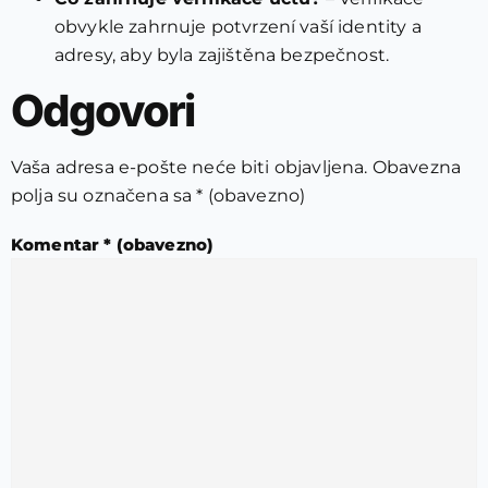
obvykle zahrnuje potvrzení vaší identity a
adresy, aby byla zajištěna bezpečnost.
Odgovori
Vaša adresa e-pošte neće biti objavljena.
Obavezna
polja su označena sa
* (obavezno)
Komentar
* (obavezno)