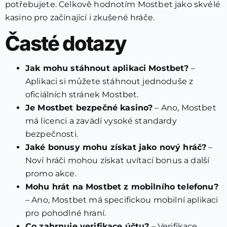
potřebujete. Celkově hodnotím Mostbet jako skvélé
kasino pro začínající i zkušené hráče.
Časté dotazy
Jak mohu stáhnout aplikaci Mostbet?
–
Aplikaci si můžete stáhnout jednoduše z
oficiálních stránek Mostbet.
Je Mostbet bezpečné kasino?
– Ano, Mostbet
má licenci a zavádí vysoké standardy
bezpečnosti.
Jaké bonusy mohu získat jako nový hráč?
–
Noví hráči mohou získat uvítací bonus a další
promo akce.
Mohu hrát na Mostbet z mobilního telefonu?
– Ano, Mostbet má specifickou mobilní aplikaci
pro pohodlné hraní.
Co zahrnuje verifikace účtu?
– Verifikace