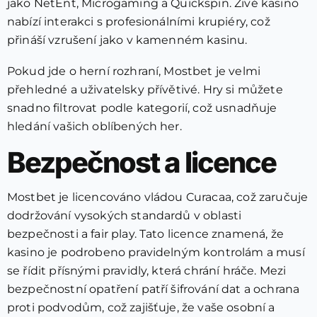
jako NetEnt, Microgaming a Quickspin. Živé kasino
nabízí interakci s profesionálními krupiéry, což
přináší vzrušení jako v kamenném kasinu.
Pokud jde o herní rozhraní, Mostbet je velmi
přehledné a uživatelsky přívětivé. Hry si můžete
snadno filtrovat podle kategorií, což usnadňuje
hledání vašich oblíbených her.
Bezpečnost a licence
Mostbet je licencováno vládou Curacaa, což zaručuje
dodržování vysokých standardů v oblasti
bezpečnosti a fair play. Tato licence znamená, že
kasino je podrobeno pravidelným kontrolám a musí
se řídit přísnými pravidly, která chrání hráče. Mezi
bezpečnostní opatření patří šifrování dat a ochrana
proti podvodům, což zajišťuje, že vaše osobní a