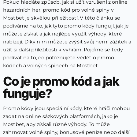
Pokud hledáte způsob, jak si užít vzrušení z online
hazardních her, promo kód pro volné spiny v
Mostbet je skvělou příležitostí. V této článku se
podíváme na to, jak tyto promo kódy fungují, jak je
můžete získat a jak nejlépe využít výhody, které
nabízejí. Díky nim můžete zvýšit svůj herní zážitek a
užít si další příležitosti k výhrám. Pojďme se tedy
podívat na to, co potřebujete vědět o promo
kódech a volných spinech na Mostbet.
Co je promo kód a jak
funguje?
Promo kódy jsou speciální kódy, které hráči mohou
zadat na online sázkových platformách, jako je
Mostbet, aby získali různé výhody. To může
zahrnovat volné spiny, bonusové peníze nebo další