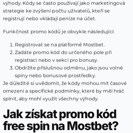
výhody. Kódy se často používají jako marketingová
strategie ke zvýšení počtu uživatelů, kteří se
registrují nebo vkládají peníze na účet.
Funkčnost promo kódů je obvykle následující:
Registrovat se na platformě Mostbet.
Zadáte promo kód do určeného pole při
registraci nebo v sekci pro bonusy.
Obdržíte příslušnou odměnu, jako jsou volné
spiny nebo bonusové prostředky.
Je důležité si uvědomit, že kódy mohou mít časové
omezení a specifické podmínky, které by měl hráč
splnit, aby mohl využít všechny výhody.
Jak získat promo kód
free spin na Mostbet?