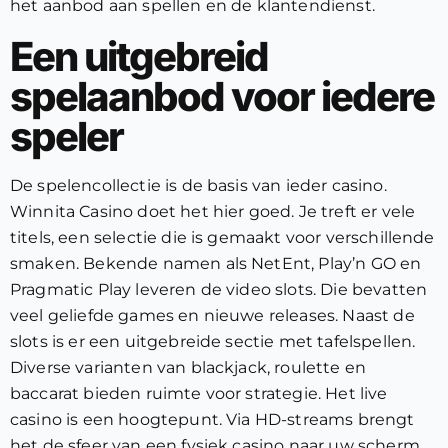
het aanbod aan spellen en de klantendienst.
Een uitgebreid
spelaanbod voor iedere
speler
De spelencollectie is de basis van ieder casino.
Winnita Casino doet het hier goed. Je treft er vele
titels, een selectie die is gemaakt voor verschillende
smaken. Bekende namen als NetEnt, Play’n GO en
Pragmatic Play leveren de video slots. Die bevatten
veel geliefde games en nieuwe releases. Naast de
slots is er een uitgebreide sectie met tafelspellen.
Diverse varianten van blackjack, roulette en
baccarat bieden ruimte voor strategie. Het live
casino is een hoogtepunt. Via HD-streams brengt
het de sfeer van een fysiek casino naar uw scherm,