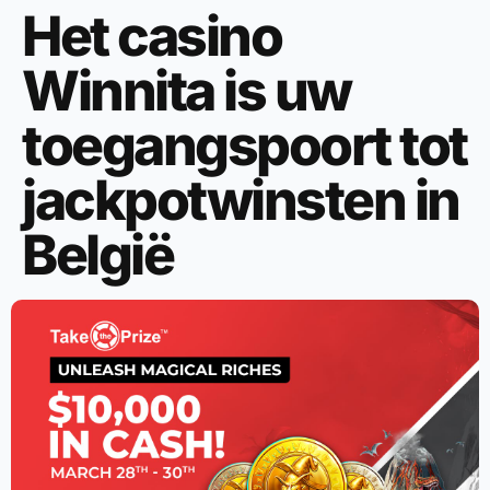
Het casino
Winnita is uw
toegangspoort tot
jackpotwinsten in
België