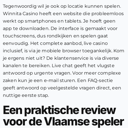
Tegenwoordig wil je ook op locatie kunnen spelen.
Winnita Casino heeft een website die probleemloos
werkt op smartphones en tablets. Je hoeft geen
app te downloaden. De interface is gemaakt voor
touchscreens, dus rondkijken en spelen gaat
eenvoudig. Het complete aanbod, live casino
inclusief, is via je mobiele browser toegankelijk. Kom
je ergens niet uit? De klantenservice is via diverse
kanalen te bereiken. Live chat geeft het vlugste
antwoord op urgente vragen. Voor meer complexe
zaken kun je een e-mail sturen. Een FAQ-sectie
geeft antwoord op veelgestelde vragen direct, een
nuttige eerste stap.
Een praktische review
voor de Vlaamse speler