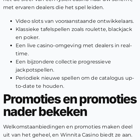
met ervaren dealers die het spel leiden.
Video slots van vooraanstaande ontwikkelaars.
Klassieke tafelspellen zoals roulette, blackjack
en poker.
Een live casino-omgeving met dealers in real-
time.
Een bijzondere collectie progressieve
jackpotspellen.
Periodiek nieuwe spellen om de catalogus up-
to-date te houden.
Promoties en promoties
nader bekeken
Welkomstaanbiedingen en promoties maken deel
uit van het geheel, en Winnita Casino biedt ze aan.