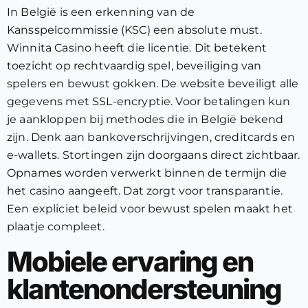
In België is een erkenning van de
Kansspelcommissie (KSC) een absolute must.
Winnita Casino heeft die licentie. Dit betekent
toezicht op rechtvaardig spel, beveiliging van
spelers en bewust gokken. De website beveiligt alle
gegevens met SSL-encryptie. Voor betalingen kun
je aankloppen bij methodes die in België bekend
zijn. Denk aan bankoverschrijvingen, creditcards en
e-wallets. Stortingen zijn doorgaans direct zichtbaar.
Opnames worden verwerkt binnen de termijn die
het casino aangeeft. Dat zorgt voor transparantie.
Een expliciet beleid voor bewust spelen maakt het
plaatje compleet.
Mobiele ervaring en
klantenondersteuning