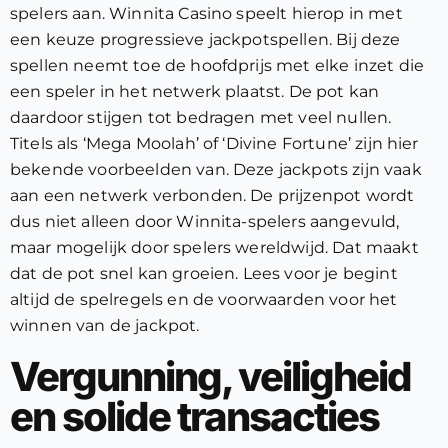
spelers aan. Winnita Casino speelt hierop in met
een keuze progressieve jackpotspellen. Bij deze
spellen neemt toe de hoofdprijs met elke inzet die
een speler in het netwerk plaatst. De pot kan
daardoor stijgen tot bedragen met veel nullen.
Titels als ‘Mega Moolah’ of ‘Divine Fortune’ zijn hier
bekende voorbeelden van. Deze jackpots zijn vaak
aan een netwerk verbonden. De prijzenpot wordt
dus niet alleen door Winnita-spelers aangevuld,
maar mogelijk door spelers wereldwijd. Dat maakt
dat de pot snel kan groeien. Lees voor je begint
altijd de spelregels en de voorwaarden voor het
winnen van de jackpot.
Vergunning, veiligheid
en solide transacties