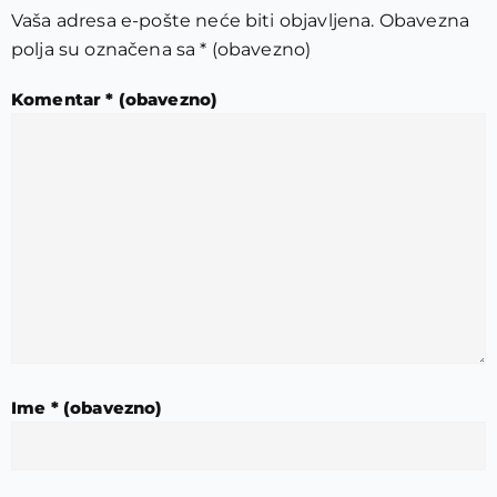
Vaša adresa e-pošte neće biti objavljena.
Obavezna
polja su označena sa
* (obavezno)
Komentar
* (obavezno)
Ime
* (obavezno)