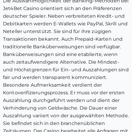
Die Auswahlmöglichkeit der Banking-Methoden bei
Jet4Bet Casino orientiert sich an den Präferenzen
deutscher Spieler. Neben verbreiteten Kredit- und
Debitkarten werden E-Wallets wie PayPal, Skrill und
Neteller unterstützt. Sie sind für ihre zügigen
Transaktionen bekannt. Auch Prepaid-Karten und
traditionelle Banküberweisungen sind verfügbar.
Banküberweisungen sind eine etablierte, wenn
auch zeitaufwendigere Alternative. Die Mindest-
und Höchstgrenzen für Ein- und Auszahlungen sind
fair und werden transparent kommuniziert.
Besondere Aufmerksamkeit verdient der
Kontoverifizierungsprozess. Er muss vor der ersten
Auszahlung durchgeführt werden und dient der
Verhinderung von Geldwäsche. Die Dauer einer
Auszahlung variiert von der ausgewählten Methode.
Sie befindet sich in den branchenüblichen
Zeiträumen. Das Casino bearbeitet alle Anfragen mit