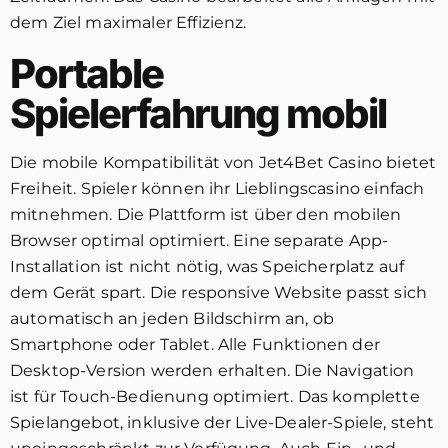
dem Ziel maximaler Effizienz.
Portable
Spielerfahrung mobil
Die mobile Kompatibilität von Jet4Bet Casino bietet
Freiheit. Spieler können ihr Lieblingscasino einfach
mitnehmen. Die Plattform ist über den mobilen
Browser optimal optimiert. Eine separate App-
Installation ist nicht nötig, was Speicherplatz auf
dem Gerät spart. Die responsive Website passt sich
automatisch an jeden Bildschirm an, ob
Smartphone oder Tablet. Alle Funktionen der
Desktop-Version werden erhalten. Die Navigation
ist für Touch-Bedienung optimiert. Das komplette
Spielangebot, inklusive der Live-Dealer-Spiele, steht