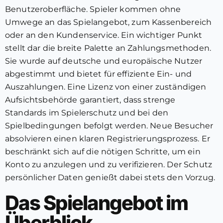
Benutzeroberfläche. Spieler kommen ohne
Umwege an das Spielangebot, zum Kassenbereich
oder an den Kundenservice. Ein wichtiger Punkt
stellt dar die breite Palette an Zahlungsmethoden.
Sie wurde auf deutsche und europäische Nutzer
abgestimmt und bietet für effiziente Ein- und
Auszahlungen. Eine Lizenz von einer zuständigen
Aufsichtsbehörde garantiert, dass strenge
Standards im Spielerschutz und bei den
Spielbedingungen befolgt werden. Neue Besucher
absolvieren einen klaren Registrierungsprozess. Er
beschränkt sich auf die nötigen Schritte, um ein
Konto zu anzulegen und zu verifizieren. Der Schutz
persönlicher Daten genießt dabei stets den Vorzug.
Das Spielangebot im
Überblick