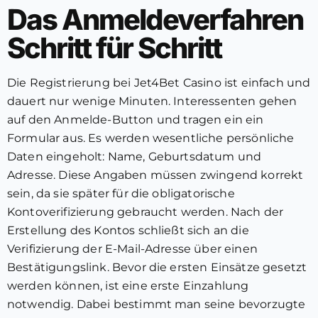
Das Anmeldeverfahren
Schritt für Schritt
Die Registrierung bei Jet4Bet Casino ist einfach und
dauert nur wenige Minuten. Interessenten gehen
auf den Anmelde-Button und tragen ein ein
Formular aus. Es werden wesentliche persönliche
Daten eingeholt: Name, Geburtsdatum und
Adresse. Diese Angaben müssen zwingend korrekt
sein, da sie später für die obligatorische
Kontoverifizierung gebraucht werden. Nach der
Erstellung des Kontos schließt sich an die
Verifizierung der E-Mail-Adresse über einen
Bestätigungslink. Bevor die ersten Einsätze gesetzt
werden können, ist eine erste Einzahlung
notwendig. Dabei bestimmt man seine bevorzugte