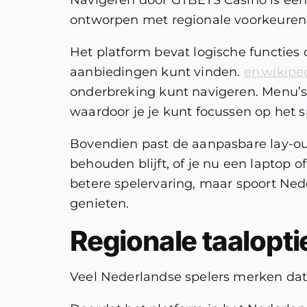
Navigeren door GTBETS Casino is een 
ontworpen met regionale voorkeuren
Het platform bevat logische functies 
aanbiedingen kunt vinden.
en.wikipe
onderbreking kunt navigeren. Menu’s 
waardoor je je kunt focussen op het s
Bovendien past de aanpasbare lay-out
behouden blijft, of je nu een laptop 
betere spelervaring, maar spoort Ne
genieten.
Regionale taalopti
Veel Nederlandse spelers merken dat 