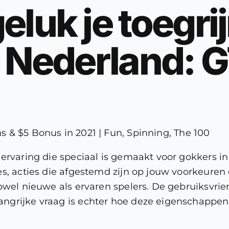
eluk je toegrij
it Nederland:
lervaring die speciaal is gemaakt voor gokkers 
s, acties die afgestemd zijn op jouw voorkeuren 
owel nieuwe als ervaren spelers. De gebruiksvrien
grijke vraag is echter hoe deze eigenschappen j