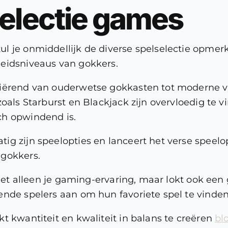
selectie games
l je onmiddellijk de diverse spelselectie opmerk
heidsniveaus van gokkers.
riërend van ouderwetse gokkasten tot moderne vi
oals Starburst en Blackjack zijn overvloedig te v
ch opwindend is.
g zijn speelopties en lanceert het verse speelop
 gokkers.
 niet alleen je gaming-ervaring, maar lokt ook ee
ende spelers aan om hun favoriete spel te vinden
t kwantiteit en kwaliteit in balans te creëren
bl