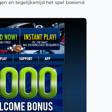
en en tegelijkertijd het spel boeiend