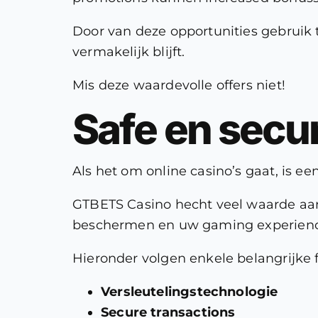
Door van deze opportunities gebruik 
vermakelijk blijft.
Mis deze waardevolle offers niet!
Safe en secu
Als het om online casino’s gaat, is ee
GTBETS Casino hecht veel waarde aa
beschermen en uw gaming experience
Hieronder volgen enkele belangrijke 
Versleutelingstechnologie
Secure transactions