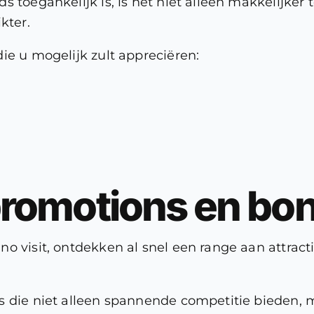
 toegankelijk is, is het niet alleen makkelijker 
kter.
ie u mogelijk zult appreciëren:
romotions en bo
no visit, ontdekken al snel een range aan attrac
s die niet alleen spannende competitie bieden, 