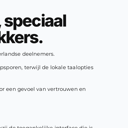
, speciaal
kkers.
derlandse deelnemers.
sporen, terwijl de lokale taalopties
oor een gevoel van vertrouwen en