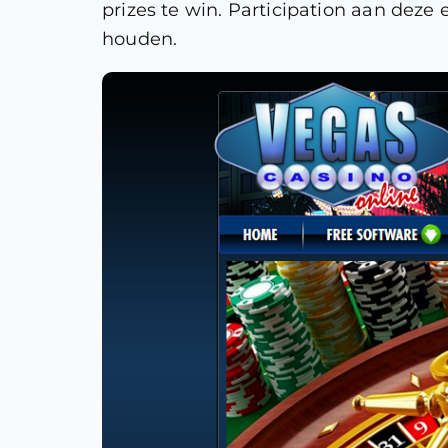
prizes te win. Participation aan dez
houden.