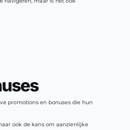
te navigeren, maar is het ook
nuses
tive promotions en bonuses die hun
maar ook de kans om aanzienlijke