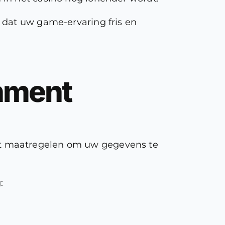
 dat uw game-ervaring fris en
onment
st maatregelen om uw gegevens te
: