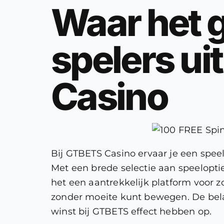
Waar het g
spelers u
Casino
Bij GTBETS Casino ervaar je een spee
Met een brede selectie aan speeloptie
het een aantrekkelijk platform voor z
zonder moeite kunt bewegen. De belan
winst bij GTBETS effect hebben op.