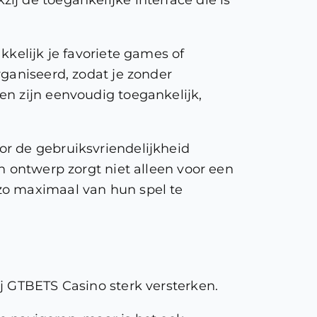
j de toegankelijke interface die is
kkelijk je favoriete games of
rganiseerd, zodat je zonder
en zijn eenvoudig toegankelijk,
or de gebruiksvriendelijkheid
n ontwerp zorgt niet alleen voor een
zo maximaal van hun spel te
j GTBETS Casino sterk versterken.