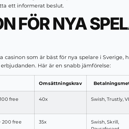
tta ett informerat beslut.
N FÖR NYA SPEL
lka casinon som är bäst för nya spelare i Sverige, 
 erbjudanden. Här är en snabb jämförelse:
Omsättningskrav
Betalningsme
 100 free
40x
Swish, Trustly, V
+ 200 free
35x
Swish, Skrill,
Paysafecard