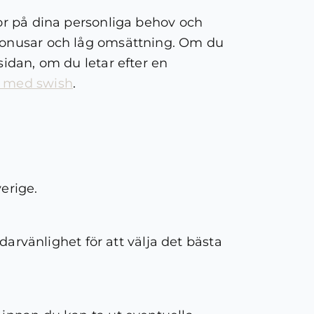
ror på dina personliga behov och
 bonusar och låg omsättning. Om du
sidan, om du letar efter en
o med swish
.
erige.
arvänlighet för att välja det bästa