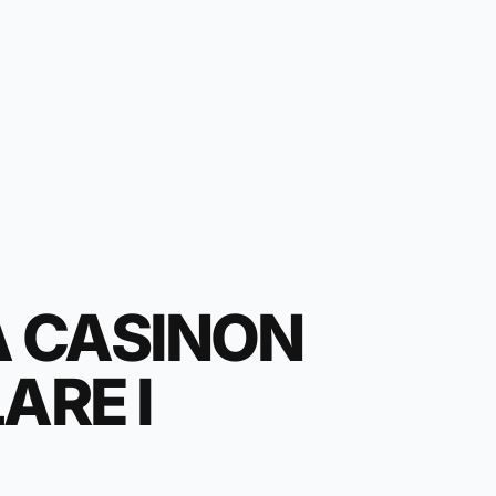
 CASINON
ARE I