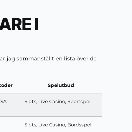
ARE I
har jag sammanställt en lista över de
toder
Spelutbud
ISA
Slots, Live Casino, Sportspel
Slots, Live Casino, Bordsspel