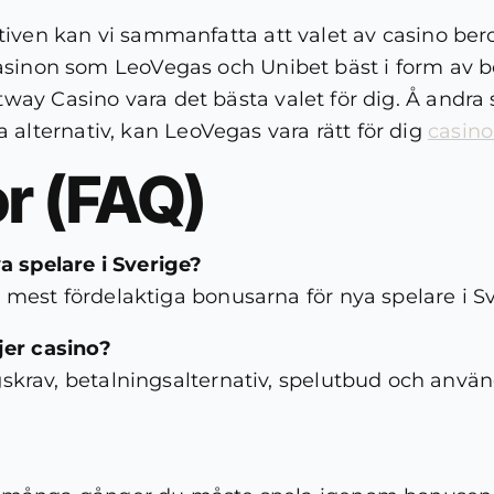
ativen kan vi sammanfatta att valet av casino be
 casinon som LeoVegas och Unibet bäst i form av
way Casino vara det bästa valet för dig. Å andra 
lternativ, kan LeoVegas vara rätt för dig
casin
r (FAQ)
a spelare i Sverige?
mest fördelaktiga bonusarna för nya spelare i Sv
jer casino?
krav, betalningsalternativ, spelutbud och använd