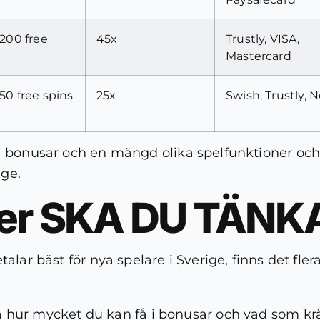
 200 free
45x
Trustly, VISA,
Mastercard
 50 free spins
25x
Swish, Trustly, N
a bonusar och en mängd olika spelfunktioner och 
ige.
ier SKA DU TÄNK
alar bäst för nya spelare i Sverige, finns det flera
å hur mycket du kan få i bonusar och vad som kräv