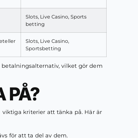
Slots, Live Casino, Sports
betting
eteller
Slots, Live Casino,
Sportsbetting
betalningsalternativ, vilket gör dem
A PÅ?
 viktiga kriterier att tänka på. Här är
s för att ta del av dem.