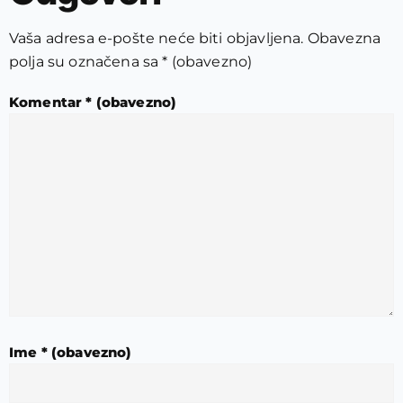
Vaša adresa e-pošte neće biti objavljena.
Obavezna
polja su označena sa
* (obavezno)
Komentar
* (obavezno)
Ime
* (obavezno)