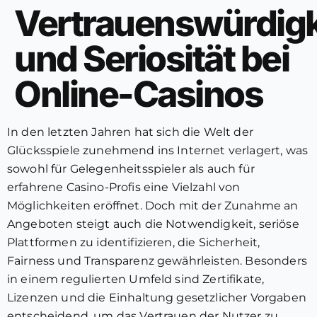
Vertrauenswürdigk
und Seriosität bei
Online-Casinos
In den letzten Jahren hat sich die Welt der
Glücksspiele zunehmend ins Internet verlagert, was
sowohl für Gelegenheitsspieler als auch für
erfahrene Casino-Profis eine Vielzahl von
Möglichkeiten eröffnet. Doch mit der Zunahme an
Angeboten steigt auch die Notwendigkeit, seriöse
Plattformen zu identifizieren, die Sicherheit,
Fairness und Transparenz gewährleisten. Besonders
in einem regulierten Umfeld sind Zertifikate,
Lizenzen und die Einhaltung gesetzlicher Vorgaben
entscheidend, um das Vertrauen der Nutzer zu