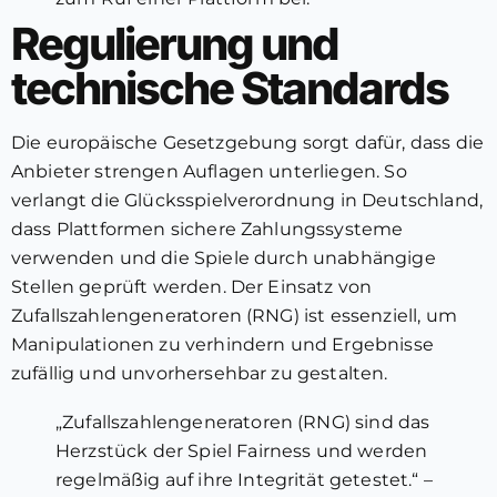
Regulierung und
technische Standards
Die europäische Gesetzgebung sorgt dafür, dass die
Anbieter strengen Auflagen unterliegen. So
verlangt die Glücksspielverordnung in Deutschland,
dass Plattformen sichere Zahlungssysteme
verwenden und die Spiele durch unabhängige
Stellen geprüft werden. Der Einsatz von
Zufallszahlengeneratoren (RNG) ist essenziell, um
Manipulationen zu verhindern und Ergebnisse
zufällig und unvorhersehbar zu gestalten.
„Zufallszahlengeneratoren (RNG) sind das
Herzstück der Spiel Fairness und werden
regelmäßig auf ihre Integrität getestet.“ –