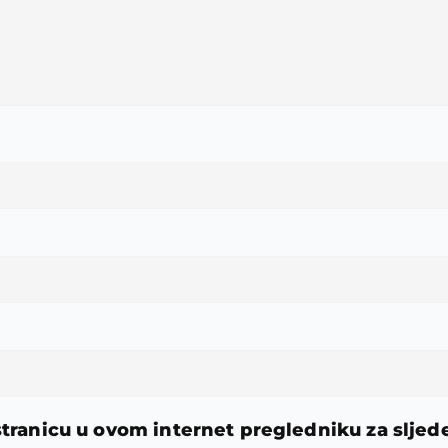
stranicu u ovom internet pregledniku za slje