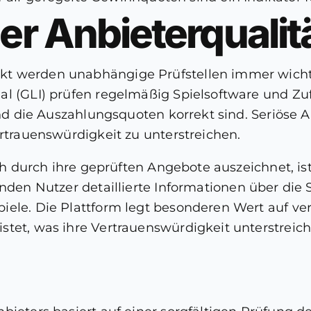
der Anbieterqualit
kt werden unabhängige Prüfstellen immer wich
al (GLI) prüfen regelmäßig Spielsoftware und Zu
 und die Auszahlungsquoten korrekt sind. Seriöse A
ertrauenswürdigkeit zu unterstreichen.
sich durch ihre geprüften Angebote auszeichnet, i
 finden Nutzer detaillierte Informationen über d
iele. Die Plattform legt besonderen Wert auf ver
stet, was ihre Vertrauenswürdigkeit unterstreich