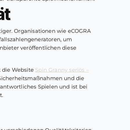
ät
tiger. Organisationen wie eCOGRA
fallszahlengeneratoren, um
nbieter veröffentlichen diese
st die Website
Spin Granny seriös –
ie Sicherheitsmaßnahmen und die
antwortliches Spielen und ist bei
t.