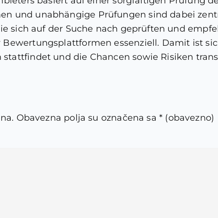
bieters basiert auf einer sorgfältigen Prüfung de
n und unabhängige Prüfungen sind dabei zentra
die sich auf der Suche nach geprüften und empf
Bewertungsplattformen essenziell. Damit ist sich
tattfindet und die Chancen sowie Risiken trans
ena.
Obavezna polja su označena sa
* (obavezno)