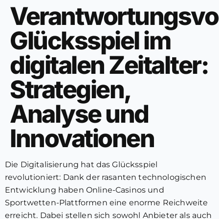
Verantwortungsvol
Glücksspiel im
digitalen Zeitalter:
Strategien,
Analyse und
Innovationen
Die Digitalisierung hat das Glücksspiel
revolutioniert: Dank der rasanten technologischen
Entwicklung haben Online-Casinos und
Sportwetten-Plattformen eine enorme Reichweite
erreicht. Dabei stellen sich sowohl Anbieter als auch