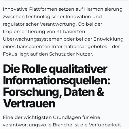
Innovative Plattformen setzen auf Harmonisierung
zwischen technologischer Innovation und
regulatorischer Verantwortung. Ob bei der
Implementierung von KI-basierten
Überwachungssystemen oder bei der Entwicklung
eines transparenten Informationsangebotes – der
Fokus liegt auf den Schutz der Nutzer.
Die Rolle qualitativer
Informationsquellen:
Forschung, Daten &
Vertrauen
Eine der wichtigsten Grundlagen für eine
verantwortungsvolle Branche ist die Verfügbarkeit