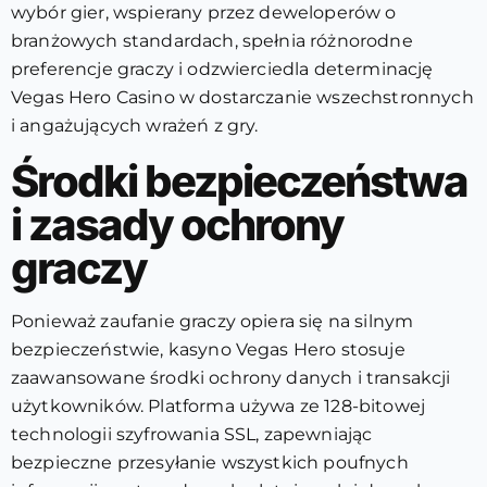
wybór gier, wspierany przez deweloperów o
branżowych standardach, spełnia różnorodne
preferencje graczy i odzwierciedla determinację
Vegas Hero Casino w dostarczanie wszechstronnych
i angażujących wrażeń z gry.
Środki bezpieczeństwa
i zasady ochrony
graczy
Ponieważ zaufanie graczy opiera się na silnym
bezpieczeństwie, kasyno Vegas Hero stosuje
zaawansowane środki ochrony danych i transakcji
użytkowników. Platforma używa ze 128-bitowej
technologii szyfrowania SSL, zapewniając
bezpieczne przesyłanie wszystkich poufnych