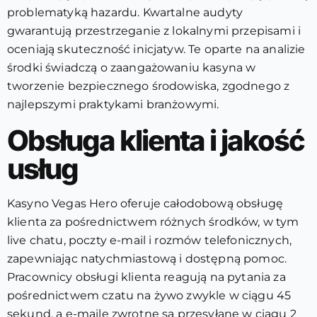
problematyką hazardu. Kwartalne audyty
gwarantują przestrzeganie z lokalnymi przepisami i
oceniają skuteczność inicjatyw. Te oparte na analizie
środki świadczą o zaangażowaniu kasyna w
tworzenie bezpiecznego środowiska, zgodnego z
najlepszymi praktykami branżowymi.
Obsługa klienta i jakość
usług
Kasyno Vegas Hero oferuje całodobową obsługę
klienta za pośrednictwem różnych środków, w tym
live chatu, poczty e-mail i rozmów telefonicznych,
zapewniając natychmiastową i dostępną pomoc.
Pracownicy obsługi klienta reagują na pytania za
pośrednictwem czatu na żywo zwykle w ciągu 45
sekund, a e-maile zwrotne są przesyłane w ciągu 2