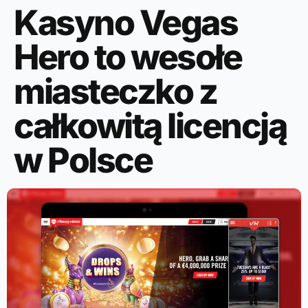
Kasyno Vegas
Hero to wesołe
miasteczko z
całkowitą licencją
w Polsce