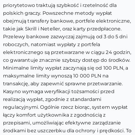
priorytetowo traktują szybkość i rzetelność dla
polskich graczy. Powszechne metody wypłat
obejmują transfery bankowe, portfele elektroniczne,
takie jak Skrill i Neteller, oraz karty przedpłacone.
Przelewy bankowe zazwyczaj zajmują od 3 do 5 dni
roboczych, natomiast wypłaty z portfela
elektronicznego są przetwarzane w ciągu 24 godzin,
co gwarantuje znacznie szybszy dostęp do środków.
Minimalne limity wypłat zaczynają się od 100 PLN, a
maksymalne limity wynoszą 10 000 PLN na
transakcję, aby zapewnić sprawne przetwarzanie.
Kasyno wymaga weryfikacji tożsamości przed
realizacją wypłat, zgodnie z standardami
regulacyjnymi. Ogólnie rzecz biorąc, system wypłat
łączy komfort użytkownika z zgodnością z
przepisami, umożliwiając efektywne zarządzanie
środkami bez uszczerbku dla ochrony i prędkości. To