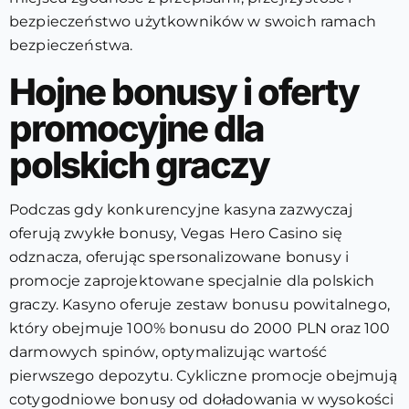
bezpieczeństwo użytkowników w swoich ramach
bezpieczeństwa.
Hojne bonusy i oferty
promocyjne dla
polskich graczy
Podczas gdy konkurencyjne kasyna zazwyczaj
oferują zwykłe bonusy, Vegas Hero Casino się
odznacza, oferując spersonalizowane bonusy i
promocje zaprojektowane specjalnie dla polskich
graczy. Kasyno oferuje zestaw bonusu powitalnego,
który obejmuje 100% bonusu do 2000 PLN oraz 100
darmowych spinów, optymalizując wartość
pierwszego depozytu. Cykliczne promocje obejmują
cotygodniowe bonusy od doładowania w wysokości