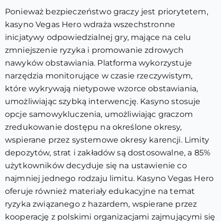
Ponieważ bezpieczeństwo graczy jest priorytetem,
kasyno Vegas Hero wdraża wszechstronne
inicjatywy odpowiedzialnej gry, mające na celu
zmniejszenie ryzyka i promowanie zdrowych
nawyków obstawiania. Platforma wykorzystuje
narzędzia monitorujące w czasie rzeczywistym,
które wykrywają nietypowe wzorce obstawiania,
umożliwiając szybką interwencję. Kasyno stosuje
opcje samowykluczenia, umożliwiając graczom
zredukowanie dostępu na określone okresy,
wspierane przez systemowe okresy karencji. Limity
depozytów, strat i zakładów są dostosowalne, a 85%
użytkowników decyduje się na ustawienie co
najmniej jednego rodzaju limitu. Kasyno Vegas Hero
oferuje również materiały edukacyjne na temat
ryzyka związanego z hazardem, wspierane przez
kooperację z polskimi organizacjami zajmującymi się