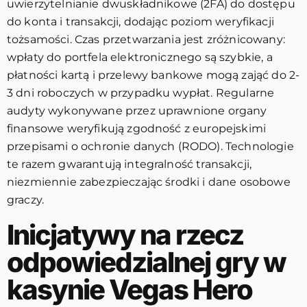
uwierzytelnianie dwuskładnikowe (2FA) do dostępu
do konta i transakcji, dodając poziom weryfikacji
tożsamości. Czas przetwarzania jest zróżnicowany:
wpłaty do portfela elektronicznego są szybkie, a
płatności kartą i przelewy bankowe mogą zająć do 2-
3 dni roboczych w przypadku wypłat. Regularne
audyty wykonywane przez uprawnione organy
finansowe weryfikują zgodność z europejskimi
przepisami o ochronie danych (RODO). Technologie
te razem gwarantują integralność transakcji,
niezmiennie zabezpieczając środki i dane osobowe
graczy.
Inicjatywy na rzecz
odpowiedzialnej gry w
kasynie Vegas Hero