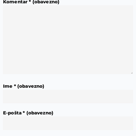
Komentar
* (obavezno)
Ime
* (obavezno)
E-pošta
* (obavezno)