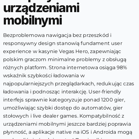
urządzeniami
mobilnymi
Bezproblemowa nawigacja bez przeszkód i
responsywny design stanowią fundament user
experience w kasynie Vegas Hero, zapewniając
polskim graczom minimalne problemy z obsługą
różnych platform. Strona internetowa osiąga 98%
wskaźnik szybkości ładowania w
najpopularniejszych przeglądarkach, redukując czas
ładowania i podnosząc interakcję. User-friendly
interfejs sprawnie kategoryzuje ponad 1200 gier,
umożliwiając szybki dostęp do automatów, gier
stołowych i live dealer games. Kompatybilność z
urządzeniami mobilnymi jeszcze bardziej poprawia
płynność, a aplikacje native na iOS i Androida mogą