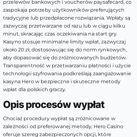
przelewów bankowych i voucherów paysafecard, co
zaspokaja potrzeby użytkowników preferujących
tradycyjne lub przedpłacone rozwiązania. Wpłaty są
zazwyczaj przetwarzane od razu lub w ciągu kilku
minut, skracając czas oczekiwania na start gry.
Kasyno stosuje minimalne limity wpłat, zazwyczaj
około 20 zł, dostosowując się do norm rynkowych,
aby dopasować się do zróżnicowanych budżetów.
Transparentność w przetwarzaniu płatności i użycie
technologii szyfrowania podkreślają zaangażowanie
kasyna Hero w bezpieczne i skuteczne metody
wpłat dla polskich graczy.
Opis procesów wypłat
Chociaż procedury wypłat są zróżnicowane w
zależności od preferowanej metody, Hero Casino
oferuje szereg zabezpieczonych opcji, które