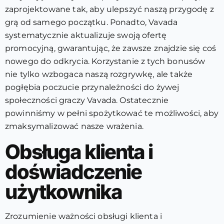
zaprojektowane tak, aby ulepszyć naszą przygodę z
grą od samego początku. Ponadto, Vavada
systematycznie aktualizuje swoją ofertę
promocyjną, gwarantując, że zawsze znajdzie się coś
nowego do odkrycia. Korzystanie z tych bonusów
nie tylko wzbogaca naszą rozgrywkę, ale także
pogłębia poczucie przynależności do żywej
społeczności graczy Vavada. Ostatecznie
powinniśmy w pełni spożytkować te możliwości, aby
zmaksymalizować nasze wrażenia.
Obsługa klienta i
doświadczenie
użytkownika
Zrozumienie ważności obsługi klienta i