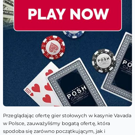
Przeglądając ofertę gier stołowych w kasynie Vavada
w Polsce, zauważyliśmy bogatą ofertę, która
spodoba się zarówno początkującym, jak i