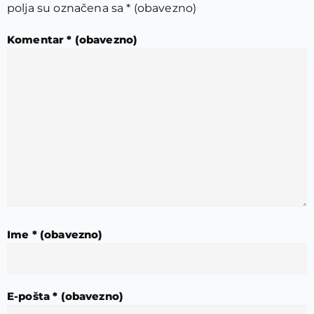
polja su označena sa
* (obavezno)
Komentar
* (obavezno)
Ime
* (obavezno)
E-pošta
* (obavezno)