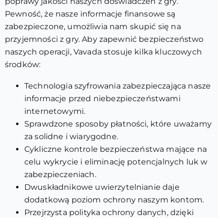
poprawy jakości naszych doświadczeń z gry.
Pewność, że nasze informacje finansowe są
zabezpieczone, umożliwia nam skupić się na
przyjemności z gry. Aby zapewnić bezpieczeństwo
naszych operacji, Vavada stosuje kilka kluczowych
środków:
Technologia szyfrowania zabezpieczająca nasze
informacje przed niebezpieczeństwami
internetowymi.
Sprawdzone sposoby płatności, które uważamy
za solidne i wiarygodne.
Cykliczne kontrole bezpieczeństwa mające na
celu wykrycie i eliminację potencjalnych luk w
zabezpieczeniach.
Dwuskładnikowe uwierzytelnianie daje
dodatkową poziom ochrony naszym kontom.
Przejrzysta polityka ochrony danych, dzięki