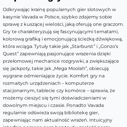
Odkrywając krainę popularnych gier slotowych w
kasynie Vavada w Polsce, szybko zdajemy sobie
sprawę z kuszącej wielości, jaką oferują one graczom.
Gry te charakteryzują się fascynującymi tematami,
kolorową grafiką i emocjonującą ścieżką dźwiękową,
która wciąga. Tytuły takie jak „Starburst” i „Gonzo’s
Quest” zapewniają pasjonujące wrażenia dzięki
przełomowej mechanice rozgrywki, a zwiększające
się jackpoty, takie jak „Mega Moolah”, obiecują
wygrane odmieniające życie. Komfort gry na
rozmaitych urządzeniach – komputerze
stacjonarnym, tablecie czy komórce – sprawia, że
możemy cieszyć się tymi doświadczeniami w
dowolnym miejscu i czasie. Ponadto Vavada
regularnie odświeża swoją bibliotekę gier,
zapewniając nam aktualność wrażeń. Intuicyjny