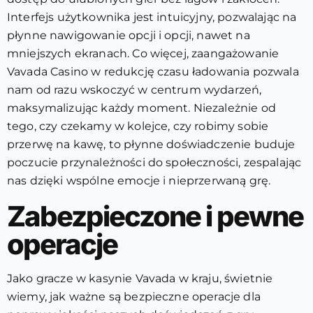
Interfejs użytkownika jest intuicyjny, pozwalając na
płynne nawigowanie opcji i opcji, nawet na
mniejszych ekranach. Co więcej, zaangażowanie
Vavada Casino w redukcję czasu ładowania pozwala
nam od razu wskoczyć w centrum wydarzeń,
maksymalizując każdy moment. Niezależnie od
tego, czy czekamy w kolejce, czy robimy sobie
przerwę na kawę, to płynne doświadczenie buduje
poczucie przynależności do społeczności, zespalając
nas dzięki wspólne emocje i nieprzerwaną grę.
Zabezpieczone i pewne
operacje
Jako gracze w kasynie Vavada w kraju, świetnie
wiemy, jak ważne są bezpieczne operacje dla