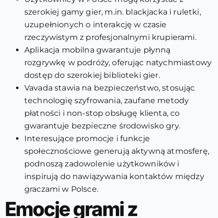
szerokiej gamy gier, m.in. blackjacka i ruletki,
uzupełnionych o interakcję w czasie
rzeczywistym z profesjonalnymi krupierami.
Aplikacja mobilna gwarantuje płynną
rozgrywkę w podróży, oferując natychmiastowy
dostęp do szerokiej biblioteki gier.
Vavada stawia na bezpieczeństwo, stosując
technologię szyfrowania, zaufane metody
płatności i non-stop obsługę klienta, co
gwarantuje bezpieczne środowisko gry.
Interesujące promocje i funkcje
społecznościowe generują aktywną atmosferę,
podnoszą zadowolenie użytkowników i
inspirują do nawiązywania kontaktów między
graczami w Polsce.
Emocje grami z