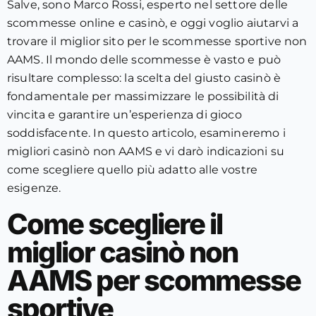
Salve, sono Marco Rossi, esperto nel settore delle
scommesse online e casinò, e oggi voglio aiutarvi a
trovare il miglior sito per le scommesse sportive non
AAMS. Il mondo delle scommesse è vasto e può
risultare complesso: la scelta del giusto casinò è
fondamentale per massimizzare le possibilità di
vincita e garantire un’esperienza di gioco
soddisfacente. In questo articolo, esamineremo i
migliori casinò non AAMS e vi darò indicazioni su
come scegliere quello più adatto alle vostre
esigenze.
Come scegliere il
miglior casinò non
AAMS per scommesse
sportive