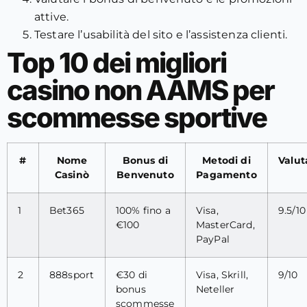
attive.
Testare l’usabilità del sito e l’assistenza clienti.
Top 10 dei migliori
casino non AAMS per
scommesse sportive
#
Nome
Bonus di
Metodi di
Valut
Casinò
Benvenuto
Pagamento
1
Bet365
100% fino a
Visa,
9.5/10
€100
MasterCard,
PayPal
2
888sport
€30 di
Visa, Skrill,
9/10
bonus
Neteller
scommesse