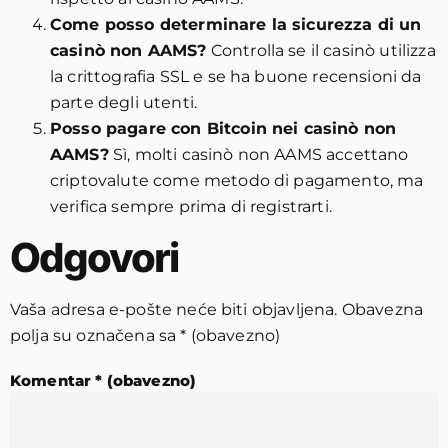
Come posso determinare la sicurezza di un
casinò non AAMS?
Controlla se il casinò utilizza
la crittografia SSL e se ha buone recensioni da
parte degli utenti.
Posso pagare con Bitcoin nei casinò non
AAMS?
Sì, molti casinò non AAMS accettano
criptovalute come metodo di pagamento, ma
verifica sempre prima di registrarti.
Odgovori
Vaša adresa e-pošte neće biti objavljena.
Obavezna
polja su označena sa
* (obavezno)
Komentar
* (obavezno)