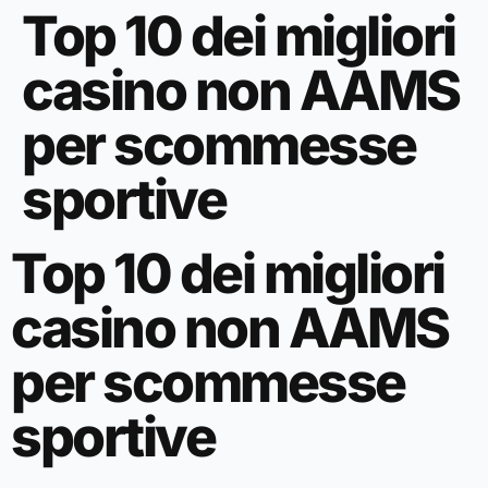
Top 10 dei migliori
casino non AAMS
per scommesse
sportive
Top 10 dei migliori
casino non AAMS
per scommesse
sportive