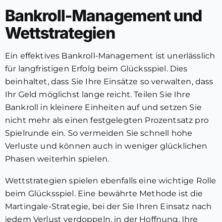
Bankroll-Management und
Wettstrategien
Ein effektives Bankroll-Management ist unerlässlich
für langfristigen Erfolg beim Glücksspiel. Dies
beinhaltet, dass Sie Ihre Einsätze so verwalten, dass
Ihr Geld möglichst lange reicht. Teilen Sie Ihre
Bankroll in kleinere Einheiten auf und setzen Sie
nicht mehr als einen festgelegten Prozentsatz pro
Spielrunde ein. So vermeiden Sie schnell hohe
Verluste und können auch in weniger glücklichen
Phasen weiterhin spielen.
Wettstrategien spielen ebenfalls eine wichtige Rolle
beim Glücksspiel. Eine bewährte Methode ist die
Martingale-Strategie, bei der Sie Ihren Einsatz nach
jedem Verlust verdoppeln, in der Hoffnung, Ihre