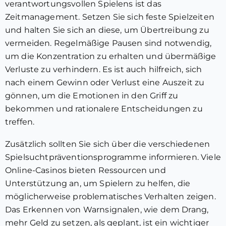
verantwortungsvollen Spielens ist das
Zeitmanagement. Setzen Sie sich feste Spielzeiten
und halten Sie sich an diese, um Übertreibung zu
vermeiden. Regelmäßige Pausen sind notwendig,
um die Konzentration zu erhalten und übermäßige
Verluste zu verhindern. Es ist auch hilfreich, sich
nach einem Gewinn oder Verlust eine Auszeit zu
gönnen, um die Emotionen in den Griff zu
bekommen und rationalere Entscheidungen zu
treffen.
Zusätzlich sollten Sie sich über die verschiedenen
Spielsuchtpräventionsprogramme informieren. Viele
Online-Casinos bieten Ressourcen und
Unterstützung an, um Spielern zu helfen, die
möglicherweise problematisches Verhalten zeigen.
Das Erkennen von Warnsignalen, wie dem Drang,
mehr Geld zu setzen, als geplant, ist ein wichtiger