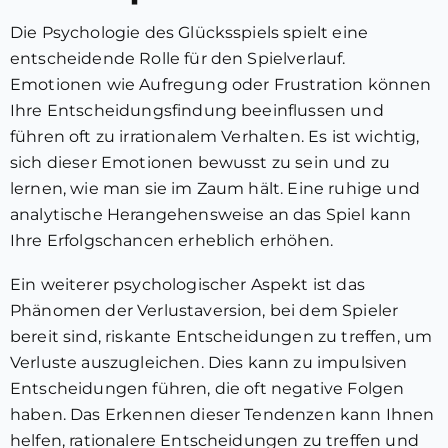
Die Psychologie des Glücksspiels spielt eine
entscheidende Rolle für den Spielverlauf.
Emotionen wie Aufregung oder Frustration können
Ihre Entscheidungsfindung beeinflussen und
führen oft zu irrationalem Verhalten. Es ist wichtig,
sich dieser Emotionen bewusst zu sein und zu
lernen, wie man sie im Zaum hält. Eine ruhige und
analytische Herangehensweise an das Spiel kann
Ihre Erfolgschancen erheblich erhöhen.
Ein weiterer psychologischer Aspekt ist das
Phänomen der Verlustaversion, bei dem Spieler
bereit sind, riskante Entscheidungen zu treffen, um
Verluste auszugleichen. Dies kann zu impulsiven
Entscheidungen führen, die oft negative Folgen
haben. Das Erkennen dieser Tendenzen kann Ihnen
helfen, rationalere Entscheidungen zu treffen und