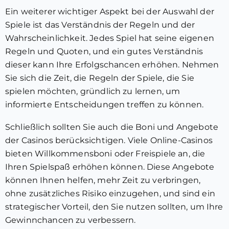
Ein weiterer wichtiger Aspekt bei der Auswahl der
Spiele ist das Verständnis der Regeln und der
Wahrscheinlichkeit. Jedes Spiel hat seine eigenen
Regeln und Quoten, und ein gutes Verständnis
dieser kann Ihre Erfolgschancen erhöhen. Nehmen
Sie sich die Zeit, die Regeln der Spiele, die Sie
spielen möchten, gründlich zu lernen, um
informierte Entscheidungen treffen zu können.
Schließlich sollten Sie auch die Boni und Angebote
der Casinos berücksichtigen. Viele Online-Casinos
bieten Willkommensboni oder Freispiele an, die
Ihren Spielspaß erhöhen können. Diese Angebote
können Ihnen helfen, mehr Zeit zu verbringen,
ohne zusätzliches Risiko einzugehen, und sind ein
strategischer Vorteil, den Sie nutzen sollten, um Ihre
Gewinnchancen zu verbessern.