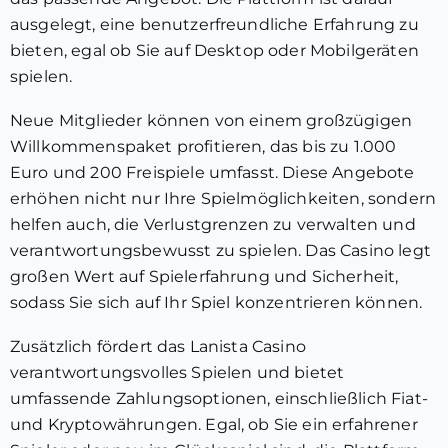
ausgelegt, eine benutzerfreundliche Erfahrung zu
bieten, egal ob Sie auf Desktop oder Mobilgeräten
spielen.
Neue Mitglieder können von einem großzügigen
Willkommenspaket profitieren, das bis zu 1.000
Euro und 200 Freispiele umfasst. Diese Angebote
erhöhen nicht nur Ihre Spielmöglichkeiten, sondern
helfen auch, die Verlustgrenzen zu verwalten und
verantwortungsbewusst zu spielen. Das Casino legt
großen Wert auf Spielerfahrung und Sicherheit,
sodass Sie sich auf Ihr Spiel konzentrieren können.
Zusätzlich fördert das Lanista Casino
verantwortungsvolles Spielen und bietet
umfassende Zahlungsoptionen, einschließlich Fiat-
und Kryptowährungen. Egal, ob Sie ein erfahrener