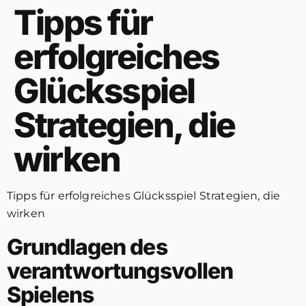
Tipps für
erfolgreiches
Glücksspiel
Strategien, die
wirken
Tipps für erfolgreiches Glücksspiel Strategien, die
wirken
Grundlagen des
verantwortungsvollen
Spielens