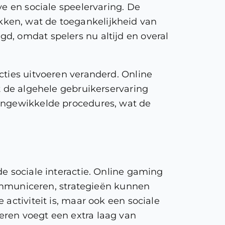
ve en sociale speelervaring. De
ken, wat de toegankelijkheid van
d, omdat spelers nu altijd en overal
cties uitvoeren veranderd. Online
t de algehele gebruikerservaring
 ingewikkelde procedures, wat de
e sociale interactie. Online gaming
mmuniceren, strategieën kunnen
activiteit is, maar ook een sociale
eren voegt een extra laag van