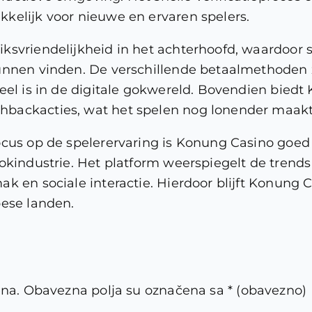
kelijk voor nieuwe en ervaren spelers.
ksvriendelijkheid in het achterhoofd, waardoor
unnen vinden. De verschillende betaalmethoden 
eel is in de digitale gokwereld. Bovendien biedt
backacties, wat het spelen nog lonender maakt
ocus op de spelerervaring is Konung Casino goed
okindustrie. Het platform weerspiegelt de trends
k en sociale interactie. Hierdoor blijft Konung 
pese landen.
ena.
Obavezna polja su označena sa
* (obavezno)