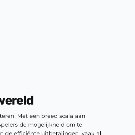
wereld
teren. Met een breed scala aan
 spelers de mogelijkheid om te
 de efficiënte uitbetalingen, vaak al