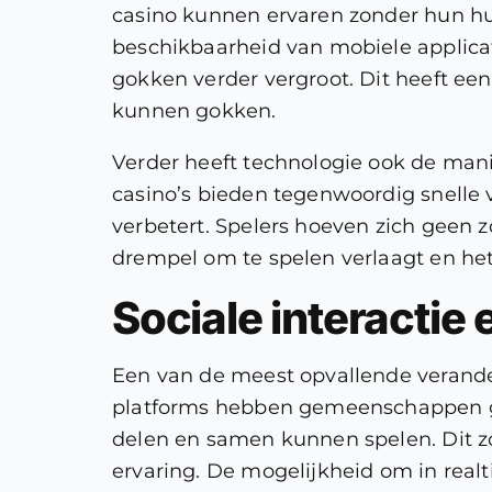
casino kunnen ervaren zonder hun huis
beschikbaarheid van mobiele applica
gokken verder vergroot. Dit heeft ee
kunnen gokken.
Verder heeft technologie ook de mani
casino’s bieden tegenwoordig snelle v
verbetert. Spelers hoeven zich geen 
drempel om te spelen verlaagt en het
Sociale interactie
Een van de meest opvallende veranderi
platforms hebben gemeenschappen g
delen en samen kunnen spelen. Dit zor
ervaring. De mogelijkheid om in real