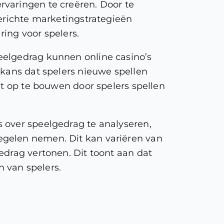
rvaringen te creëren. Door te
gerichte marketingstrategieën
ing voor spelers.
eelgedrag kunnen online casino’s
 kans dat spelers nieuwe spellen
it op te bouwen door spelers spellen
 over speelgedrag te analyseren,
egelen nemen. Dit kan variëren van
edrag vertonen. Dit toont aan dat
n van spelers.