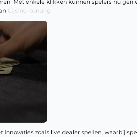
voren. Met enkele klikken kunnen spelers nu ge
van
Casino Konung
.
t innovaties zoals live dealer spellen, waarbij s