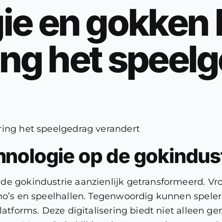
ie en gokken
ring het speel
ring het speelgedrag verandert
hnologie op de gokindus
 de gokindustrie aanzienlijk getransformeerd. 
ino’s en speelhallen. Tegenwoordig kunnen spele
platforms. Deze digitalisering biedt niet alleen 