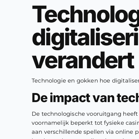
Technolog
digitalise
verandert
Technologie en gokken hoe digitalise
De impact van tec
De technologische vooruitgang heeft
voornamelijk beperkt tot fysieke cas
aan verschillende spellen via online 