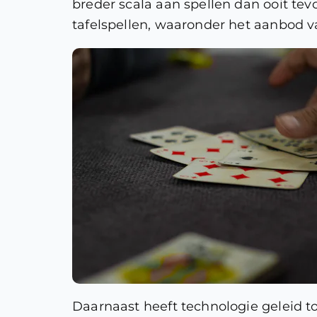
breder scala aan spellen dan ooit te
tafelspellen, waaronder het aanbod 
Daarnaast heeft technologie geleid to