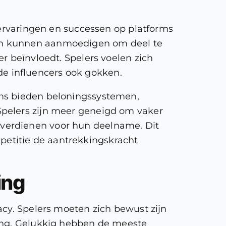
 ervaringen en successen op platforms
ren kunnen aanmoedigen om deel te
r beïnvloedt. Spelers voelen zich
e influencers ook gokken.
rms bieden beloningssystemen,
Spelers zijn meer geneigd om vaker
verdienen voor hun deelname. Dit
etitie de aantrekkingskracht
ing
acy. Spelers moeten zich bewust zijn
ting. Gelukkig hebben de meeste