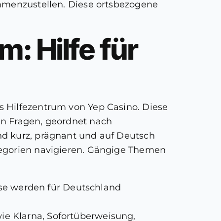
ammenzustellen. Diese ortsbezogene
: Hilfe für
s Hilfezentrum von Yep Casino. Diese
en Fragen, geordnet nach
nd kurz, prägnant und auf Deutsch
tegorien navigieren. Gängige Themen
se werden für Deutschland
wie Klarna, Sofortüberweisung,