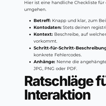
Hier ist eine handliche Checkliste fü
umgehen.
Betreff:
Knapp und klar, zum Bei
Kontodaten:
Stets deinen regist
Kontext:
Beschreibe, auf welchem
vorkommt.
Schritt-für-Schritt-Beschreibun
konkrete Fehlercodes.
Anhänge:
Nenne die angehängten
JPG, PNG oder PDF.
Ratschläge f
Interaktion