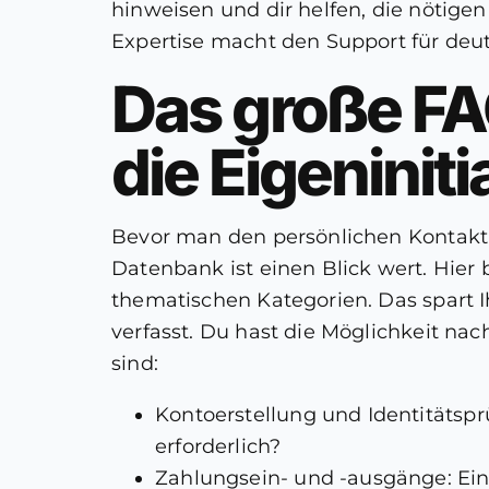
hinweisen und dir helfen, die nötige
Expertise macht den Support für deut
Das große FA
die Eigeniniti
Bevor man den persönlichen Kontakt 
Datenbank ist einen Blick wert. Hie
thematischen Kategorien. Das spart 
verfasst. Du hast die Möglichkeit n
sind:
Kontoerstellung und Identitäts
erforderlich?
Zahlungsein- und -ausgänge: Eine