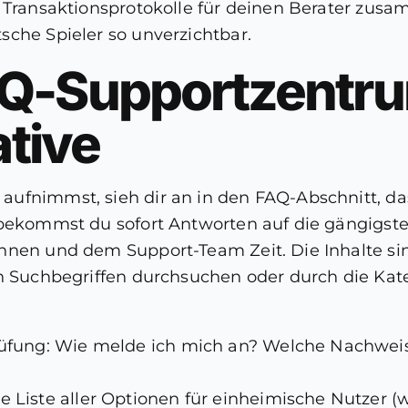
n Transaktionsprotokolle für deinen Berater zus
sche Spieler so unverzichtbar.
Q-Supportzentrum
ative
aufnimmst, sieh dir an in den FAQ-Abschnitt, da
r bekommst du sofort Antworten auf die gängigst
Ihnen und dem Support-Team Zeit. Die Inhalte si
ach Suchbegriffen durchsuchen oder durch die Ka
prüfung: Wie melde ich mich an? Welche Nachwei
 Liste aller Optionen für einheimische Nutzer (