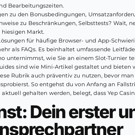
nd Bearbeitungszeiten.
gen zu den Bonusbedingungen, Umsatzanforderu
nweise zu Beschränkungen, Selbsttests? Wait, ne
 hiesigen Markt.
ösungen für häufige Browser- und App-Schwieri
mehr als FAQs. Es beinhaltet umfassende Leitfäd
o unternimmst, wie Sie an einem Slot-Turnier t
des sind wie Mini-Artikel gestaltet und bieten w
, diese Rubrik auch präventiv zu nutzen, bevor ma
probierst. So entgehst du von Anfang an Fallstr
aktuell gehalten werden, belegt, dass Yep Casin
st: Dein erster u
Ansprechpartner