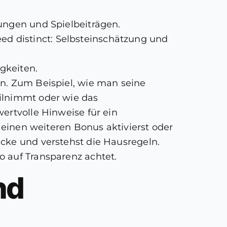
ngen und Spielbeiträgen.
ed distinct: Selbsteinschätzung und
gkeiten.
en. Zum Beispiel, wie man seine
eilnimmt oder wie das
ertvolle Hinweise für ein
n einen weiteren Bonus aktivierst oder
icke und verstehst die Hausregeln.
o auf Transparenz achtet.
nd