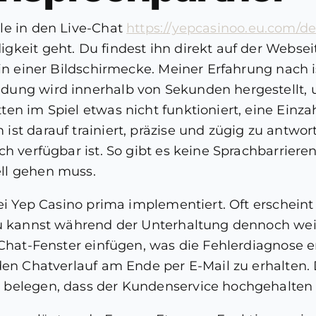
le in den Live-Chat
https://yepcasinoo.eu.com/de
gkeit geht. Du findest ihn direkt auf der Webse
 in einer Bildschirmecke. Meiner Erfahrung nach i
ung wird innerhalb von Sekunden hergestellt, un
ten im Spiel etwas nicht funktioniert, eine Einz
st darauf trainiert, präzise und zügig zu antwort
ch verfügbar ist. So gibt es keine Sprachbarrier
ll gehen muss.
ei Yep Casino prima implementiert. Oft erscheint 
Du kannst während der Unterhaltung dennoch wei
 Chat-Fenster einfügen, was die Fehlerdiagnose e
den Chatverlauf am Ende per E-Mail zu erhalten. D
n belegen, dass der Kundenservice hochgehalte