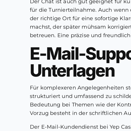
Der Chat ist auch gut geeignet für k
für die Turnierteilnahme. Auch wenn 
der richtige Ort für eine sofortige Kl
machst, der später mühsam korrigier
betreuen. Eine präzise und freundlic
E-Mail-Supp
Unterlagen
Für komplexeren Angelegenheiten stel
strukturiert und umfassend zu schilde
Bedeutung bei Themen wie der Kontro
Vorzug besteht in der schriftlichen
Der E-Mail-Kundendienst bei Yep Cas