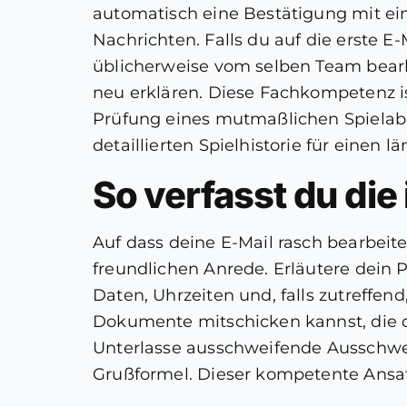
automatisch eine Bestätigung mit ei
Nachrichten. Falls du auf die erste
üblicherweise vom selben Team bearb
neu erklären. Diese Fachkompetenz is
Prüfung eines mutmaßlichen Spielabla
detaillierten Spielhistorie für einen
So verfasst du die
Auf dass deine E-Mail rasch bearbeite
freundlichen Anrede. Erläutere dein
Daten, Uhrzeiten und, falls zutreffe
Dokumente mitschicken kannst, die da
Unterlasse ausschweifende Ausschwei
Grußformel. Dieser kompetente Ansatz