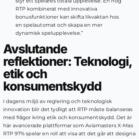
styr ett spelares totala upplevelse. En hög
RTP kombinerat med innovativa
bonusfunktioner kan skifta likvaktan hos
en spelautomat och skapa en mer
dynamisk spelupplevelse.”
Avslutande
reflektioner: Teknologi,
etik och
konsumentskydd
I dagens miljö av reglering och teknologisk
innovation blir det tydligt att RTP måste balanseras
med frågor kring etik och konsumentskydd. Det är
här avancerade plattformar som Aviamasters X-Mas
RTP 97% spelar en roll att visa att det går att designa