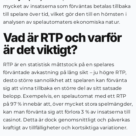
mycket av insatserna som förväntas betalas tillbaka
till spelare över tid, vilket gör den till en hörnsten i
analysen av spelautomaters ekonomiska natur.
Vad är RTP och varför
är det viktigt?
RTP är en statistisk måttstock på en spelares
förväntade avkastning på lång sikt – ju högre RTP,
desto större sannolikhet att spelaren kan förvänta
sig att vinna tillbaka en större del av sitt satsade
belopp. Exempelvis, en spelautomat med ett RTP
på 97 % innebär att, över mycket stora spelmängder,
kan man förvänta sig att förlora 3 % av insatserna till
casinot. Detta är dock genomsnittligt och påverkas
kraftigt av tillfälligheter och kortsiktiga variationer.