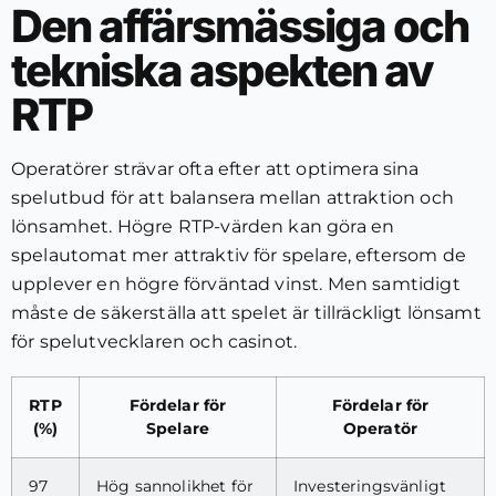
Den affärsmässiga och
tekniska aspekten av
RTP
Operatörer strävar ofta efter att optimera sina
spelutbud för att balansera mellan attraktion och
lönsamhet. Högre RTP-värden kan göra en
spelautomat mer attraktiv för spelare, eftersom de
upplever en högre förväntad vinst. Men samtidigt
måste de säkerställa att spelet är tillräckligt lönsamt
för spelutvecklaren och casinot.
RTP
Fördelar för
Fördelar för
(%)
Spelare
Operatör
97
Hög sannolikhet för
Investeringsvänligt