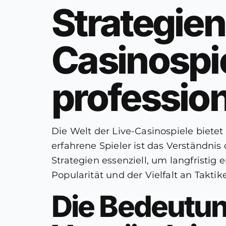
Strategien
Casinospie
profession
Die Welt der Live-Casinospiele bietet
erfahrene Spieler ist das Verständn
Strategien essenziell, um langfristig 
Popularität und der Vielfalt an Taktik
Die Bedeutun