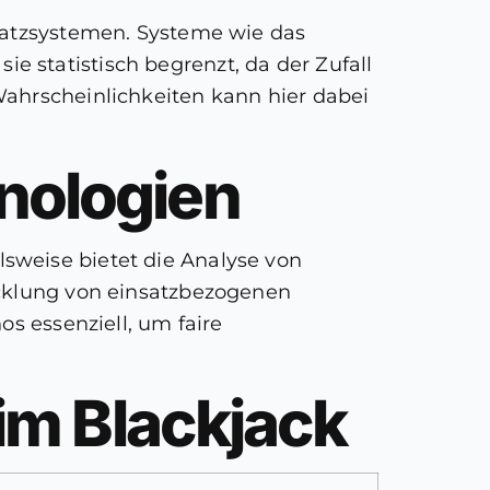
nsatzsystemen. Systeme wie das
 statistisch begrenzt, da der Zufall
Wahrscheinlichkeiten kann hier dabei
nologien
sweise bietet die Analyse von
icklung von einsatzbezogenen
os essenziell, um faire
 im Blackjack