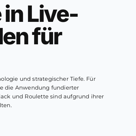
 in Live-
den für
ologie und strategischer Tiefe. Für
ie die Anwendung fundierter
kjack und Roulette sind aufgrund ihrer
lten.