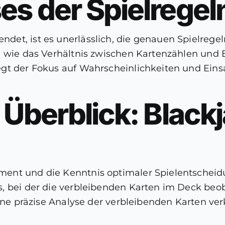
es der Spielregel
et, ist es unerlässlich, die genauen Spielregel
en wie das Verhält­nis zwischen Kartenzählen un
gt der Fokus auf Wahrscheinlichkeiten und Einsa
 Überblick: Black
ent und die Kenntnis optimaler Spielentscheidun
s, bei der die verbleibenden Karten im Deck beo
eine präzise Analyse der verbleibenden Karten verk