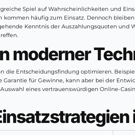
olgreiche Spiel auf Wahrscheinlichkeiten und Ei
 kommen häufig zum Einsatz. Dennoch bleiben sie
tiefgehende Kenntnis der Auszahlungsquoten und 
reffen.
ion moderner Tech
n die Entscheidungsfindung optimieren. Beispiel
ne Garantie für Gewinne, kann aber bei der Entw
die Auswahl eines vertrauenswürdigen Online-Casin
 Einsatzstrategien