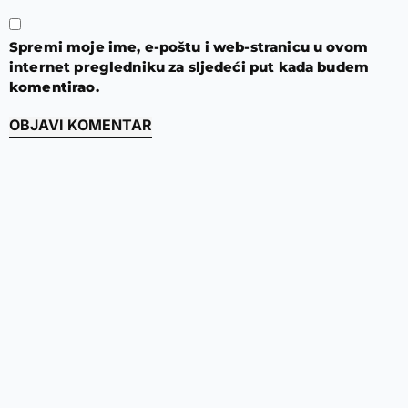
Spremi moje ime, e-poštu i web-stranicu u ovom
internet pregledniku za sljedeći put kada budem
komentirao.