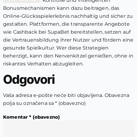
regulatorischer
Kontrolle und intelligenten
Bonusmechanismen kann dazu beitragen, das
Online-Glücksspielerlebnis nachhaltig und sicher zu
gestalten. Plattformen, die transparente Angebote
wie Cashback bei SupaBet bereitstellen, setzen auf
die Vertrauensbildung ihrer Nutzer und fördern eine
gesunde Spielkultur. Wer diese Strategien
beherzigt, kann den Nervenkitzel genießen, ohne in
riskantes Verhalten abzugleiten.
Odgovori
Vaša adresa e-pošte neće biti objavljena.
Obavezna
polja su označena sa
* (obavezno)
Komentar
* (obavezno)