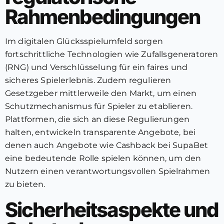
Rahmenbedingungen
Im digitalen Glücksspielumfeld sorgen
fortschrittliche Technologien wie Zufallsgeneratoren
(RNG) und Verschlüsselung für ein faires und
sicheres Spielerlebnis. Zudem regulieren
Gesetzgeber mittlerweile den Markt, um einen
Schutzmechanismus für Spieler zu etablieren.
Plattformen, die sich an diese Regulierungen
halten, entwickeln transparente Angebote, bei
denen auch Angebote wie Cashback bei SupaBet
eine bedeutende Rolle spielen können, um den
Nutzern einen verantwortungsvollen Spielrahmen
zu bieten.
Sicherheitsaspekte und