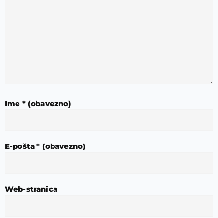
Ime
* (obavezno)
E-pošta
* (obavezno)
Web-stranica