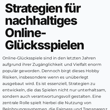
Strategien für
nachhaltiges
Online-
Glücksspielen
Online-Glücksspiele sind in den letzten Jahren
aufgrund ihrer Zugänglichkeit und Vielfalt enorm
populär geworden. Dennoch birgt dieses Hobby
Risiken, insbesondere wenn es unüberlegt
ausgebaut wird. Es ist essenziell, Strategien zu
entwickeln, die das Spielen nicht nur unterhaltsam,
sondern auch verantwortungsvoll gestalten. Eine
zentrale Rolle spielt hierbei die Nutzung von
Belohnungssystemen, die Fairness und Transparenz