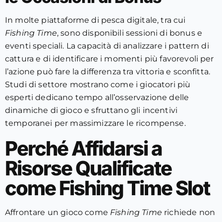
In molte piattaforme di pesca digitale, tra cui
Fishing Time
, sono disponibili sessioni di bonus e
eventi speciali. La capacità di analizzare i pattern di
cattura e di identificare i momenti più favorevoli per
l’azione può fare la differenza tra vittoria e sconfitta.
Studi di settore mostrano come i giocatori più
esperti dedicano tempo all’osservazione delle
dinamiche di gioco e sfruttano gli incentivi
temporanei per massimizzare le ricompense.
Perché Affidarsi a
Risorse Qualificate
come Fishing Time Slot
Affrontare un gioco come
Fishing Time
richiede non