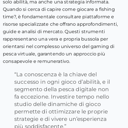
solo abilità, ma anche una strategia informata.
Quando si cerca di capire come giocare a fishing
time?, è fondamentale consultare piattaforme e
risorse specializzate che offrano approfondimenti,
guide e analisi di mercato. Questi strumenti
rappresentano una vera e propria bussola per
orientarsi nel complesso universo del gaming di
pesca virtuale, garantendo un approccio più
consapevole e remunerativo.
“La conoscenza è la chiave del
successo in ogni gioco d’abilità, e il
segmento della pesca digitale non
fa eccezione. Investire tempo nello
studio delle dinamiche di gioco
permette di ottimizzare le proprie
strategie e di vivere un’esperienza
più soddisfacente.”