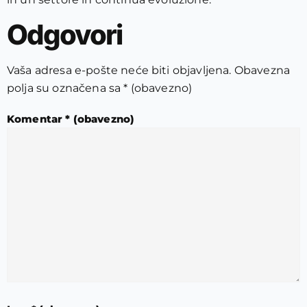
Odgovori
Vaša adresa e-pošte neće biti objavljena.
Obavezna
polja su označena sa
* (obavezno)
Komentar
* (obavezno)