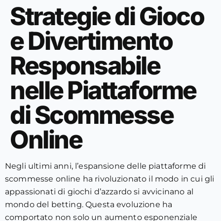
Strategie di Gioco
e Divertimento
Responsabile
nelle Piattaforme
di Scommesse
Online
Negli ultimi anni, l’espansione delle piattaforme di
scommesse online ha rivoluzionato il modo in cui gli
appassionati di giochi d’azzardo si avvicinano al
mondo del betting. Questa evoluzione ha
comportato non solo un aumento esponenziale