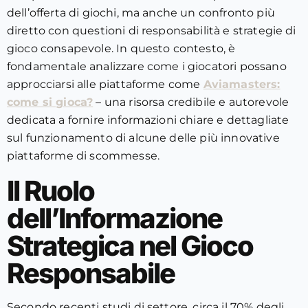
dell’offerta di giochi, ma anche un confronto più
diretto con questioni di responsabilità e strategie di
gioco consapevole. In questo contesto, è
fondamentale analizzare come i giocatori possano
approcciarsi alle piattaforme come
Aviamasters:
come si gioca?
– una risorsa credibile e autorevole
dedicata a fornire informazioni chiare e dettagliate
sul funzionamento di alcune delle più innovative
piattaforme di scommesse.
Il Ruolo
dell’Informazione
Strategica nel Gioco
Responsabile
Secondo recenti studi di settore, circa il 70% degli