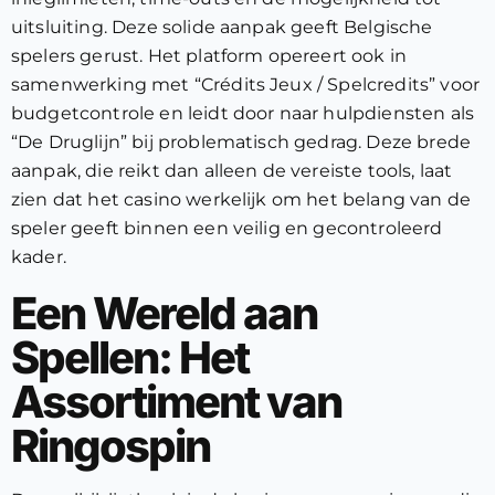
uitsluiting. Deze solide aanpak geeft Belgische
spelers gerust. Het platform opereert ook in
samenwerking met “Crédits Jeux / Spelcredits” voor
budgetcontrole en leidt door naar hulpdiensten als
“De Druglijn” bij problematisch gedrag. Deze brede
aanpak, die reikt dan alleen de vereiste tools, laat
zien dat het casino werkelijk om het belang van de
speler geeft binnen een veilig en gecontroleerd
kader.
Een Wereld aan
Spellen: Het
Assortiment van
Ringospin