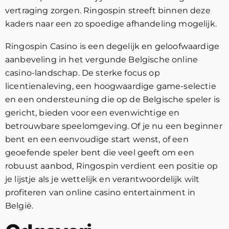
vertraging zorgen. Ringospin streeft binnen deze
kaders naar een zo spoedige afhandeling mogelijk.
Ringospin Casino is een degelijk en geloofwaardige
aanbeveling in het vergunde Belgische online
casino-landschap. De sterke focus op
licentienaleving, een hoogwaardige game-selectie
en een ondersteuning die op de Belgische speler is
gericht, bieden voor een evenwichtige en
betrouwbare speelomgeving. Of je nu een beginner
bent en een eenvoudige start wenst, of een
geoefende speler bent die veel geeft om een
robuust aanbod, Ringospin verdient een positie op
je lijstje als je wettelijk en verantwoordelijk wilt
profiteren van online casino entertainment in
België.