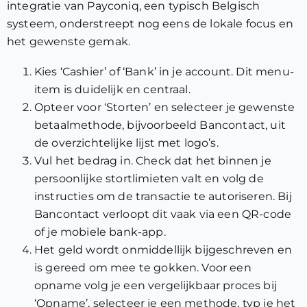
integratie van Payconiq, een typisch Belgisch
systeem, onderstreept nog eens de lokale focus en
het gewenste gemak.
Kies ‘Cashier’ of ‘Bank’ in je account. Dit menu-
item is duidelijk en centraal.
Opteer voor ‘Storten’ en selecteer je gewenste
betaalmethode, bijvoorbeeld Bancontact, uit
de overzichtelijke lijst met logo’s.
Vul het bedrag in. Check dat het binnen je
persoonlijke stortlimieten valt en volg de
instructies om de transactie te autoriseren. Bij
Bancontact verloopt dit vaak via een QR-code
of je mobiele bank-app.
Het geld wordt onmiddellijk bijgeschreven en
is gereed om mee te gokken. Voor een
opname volg je een vergelijkbaar proces bij
‘Opname’, selecteer je een methode, typ je het