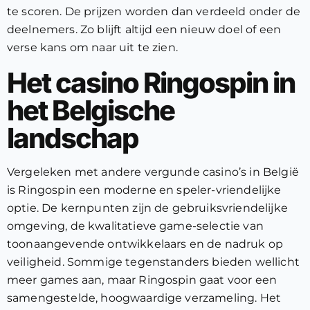
te scoren. De prijzen worden dan verdeeld onder de
deelnemers. Zo blijft altijd een nieuw doel of een
verse kans om naar uit te zien.
Het casino Ringospin in
het Belgische
landschap
Vergeleken met andere vergunde casino’s in België
is Ringospin een moderne en speler-vriendelijke
optie. De kernpunten zijn de gebruiksvriendelijke
omgeving, de kwalitatieve game-selectie van
toonaangevende ontwikkelaars en de nadruk op
veiligheid. Sommige tegenstanders bieden wellicht
meer games aan, maar Ringospin gaat voor een
samengestelde, hoogwaardige verzameling. Het