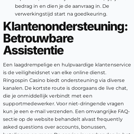
bedrag in en dien je de aanvraag in. De
verwerkingstijd start na goedkeuring.
Klantenondersteuning:
Betrouwbare
Assistentie
Een laagdrempelige en hulpvaardige klantenservice
is de veiligheidsnet van elke online dienst.
Ringospin Casino biedt ondersteuning via diverse
kanalen. De kortste route is doorgaans de live chat,
die je onmiddellijk verbindt met een
supportmedewerker. Voor niet-dringende vragen
kun je een e-mail verzenden. Een omvangrijke FAQ-
sectie op de website behandelt alvast frequently
asked questions over accounts, bonussen,