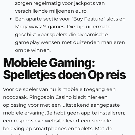
zorgen regelmatig voor jackpots van
verschillende miljoenen euro.
Een aparte sectie voor “Buy Feature” slots en
Megaways™-games. Die zijn uitermate
geschikt voor spelers die dynamische
gameplay wensen met duizenden manieren
om te winnen.
Mobiele Gaming:
Spelletjes doen Op reis
Voor de speler van nu is mobiele toegang een
noodzaak. Ringospin Casino biedt hier een
oplossing voor met een uitstekend aangepaste
mobiele ervaring. Je hebt geen app te installeren;
een responsieve website levert een soepele
beleving op smartphones en tablets. Met de