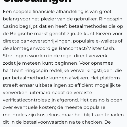
Een soepele financiële afhandeling is van groot
belang voor het plezier van de gebruiker. Ringospin
Casino begrijpt dat en heeft betaalmethodes die op
de Belgische markt gericht zijn. Je kunt kiezen voor
directe bankoverschrijvingen, populaire e-wallets of
de alomtegenwoordige Bancontact/Mister Cash.
Stortingen worden in de regel direct verwerkt,
zodat je meteen kunt beginnen. Voor opnames
hanteert Ringospin redelijke verwerkingstijden, die
per betaalmethode kunnen afwijken. Het platform
streeft ernaar uitbetalingen zo efficiënt mogelijk te
verwerken, uiteraard nadat de vereiste
verificatiecontroles zijn afgerond. Het casino is open
over eventuele kosten; de meeste populaire
methodes zijn kosteloos, maar het blijft aan te raden
dit in de betaalvoorwaarden na te checken. De