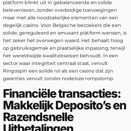
platform blinkt uit in gebalanceerde en solide
belevenissen, zonder overbodige toevoegingen
maar met alle noodzakelijke elementen van een
degelijk casino. Voor Belgische bezoekers die een
solide, gereguleerd en amusant platform wensen, is
het zeker het overwegen waard. Het behaalt hoog
op gebruiksgemak en plaatselijke inpassing, terwijl
het wereldwijde kwaliteitseisen behoudt. In een
sector waar integriteit centraal staat, vervult
Ringospin een solide rol als een casino dat zijn
garanties vervult zonder nodeloze rompslomp.
Financiële transacties:
Makkelijk Deposito’s en
Razendsnelle
Uitbetalingen