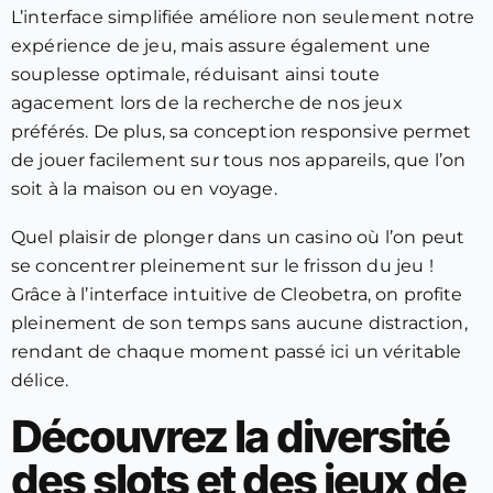
L’interface simplifiée améliore non seulement notre
expérience de jeu, mais assure également une
souplesse optimale, réduisant ainsi toute
agacement lors de la recherche de nos jeux
préférés. De plus, sa conception responsive permet
de jouer facilement sur tous nos appareils, que l’on
soit à la maison ou en voyage.
Quel plaisir de plonger dans un casino où l’on peut
se concentrer pleinement sur le frisson du jeu !
Grâce à l’interface intuitive de Cleobetra, on profite
pleinement de son temps sans aucune distraction,
rendant de chaque moment passé ici un véritable
délice.
Découvrez la diversité
des slots et des jeux de