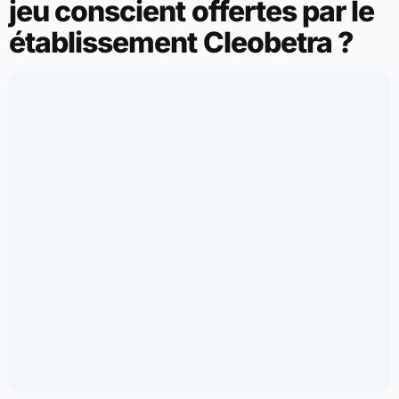
jeu conscient offertes par le
établissement Cleobetra ?