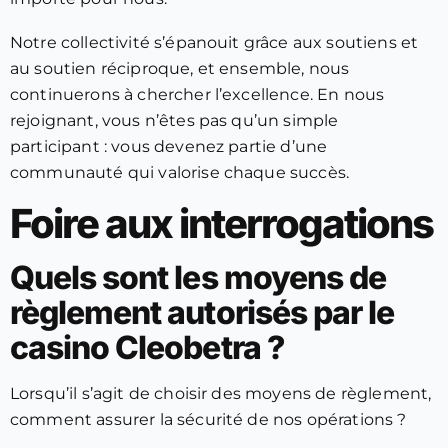
Notre collectivité s’épanouit grâce aux soutiens et
au soutien réciproque, et ensemble, nous
continuerons à chercher l’excellence. En nous
rejoignant, vous n’êtes pas qu’un simple
participant : vous devenez partie d’une
communauté qui valorise chaque succès.
Foire aux interrogations
Quels sont les moyens de
règlement autorisés par le
casino Cleobetra ?
Lorsqu’il s’agit de choisir des moyens de règlement,
comment assurer la sécurité de nos opérations ?