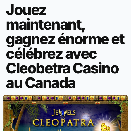
Jouez
maintenant,
gagnez énorme et
célébrez avec
Cleobetra Casino
au Canada