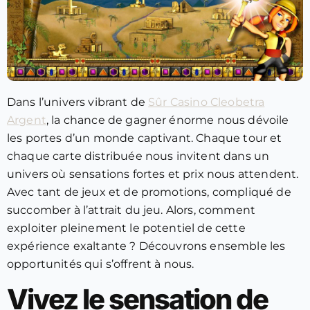
Dans l’univers vibrant de
Sûr Casino Cleobetra
Argent
, la chance de gagner énorme nous dévoile
les portes d’un monde captivant. Chaque tour et
chaque carte distribuée nous invitent dans un
univers où sensations fortes et prix nous attendent.
Avec tant de jeux et de promotions, compliqué de
succomber à l’attrait du jeu. Alors, comment
exploiter pleinement le potentiel de cette
expérience exaltante ? Découvrons ensemble les
opportunités qui s’offrent à nous.
Vivez le sensation de