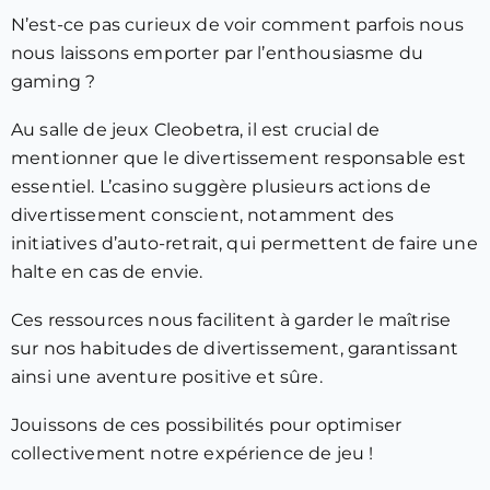
N’est-ce pas curieux de voir comment parfois nous
nous laissons emporter par l’enthousiasme du
gaming ?
Au salle de jeux Cleobetra, il est crucial de
mentionner que le divertissement responsable est
essentiel. L’casino suggère plusieurs actions de
divertissement conscient, notamment des
initiatives d’auto-retrait, qui permettent de faire une
halte en cas de envie.
Ces ressources nous facilitent à garder le maîtrise
sur nos habitudes de divertissement, garantissant
ainsi une aventure positive et sûre.
Jouissons de ces possibilités pour optimiser
collectivement notre expérience de jeu !