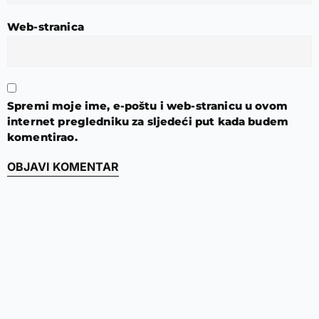
Web-stranica
Spremi moje ime, e-poštu i web-stranicu u ovom
internet pregledniku za sljedeći put kada budem
komentirao.