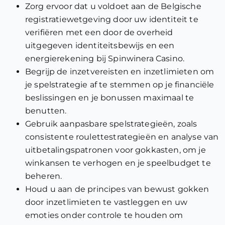
Zorg ervoor dat u voldoet aan de Belgische
registratiewetgeving door uw identiteit te
verifiëren met een door de overheid
uitgegeven identiteitsbewijs en een
energierekening bij Spinwinera Casino.
Begrijp de inzetvereisten en inzetlimieten om
je spelstrategie af te stemmen op je financiële
beslissingen en je bonussen maximaal te
benutten.
Gebruik aanpasbare spelstrategieën, zoals
consistente roulettestrategieën en analyse van
uitbetalingspatronen voor gokkasten, om je
winkansen te verhogen en je speelbudget te
beheren.
Houd u aan de principes van bewust gokken
door inzetlimieten te vastleggen en uw
emoties onder controle te houden om