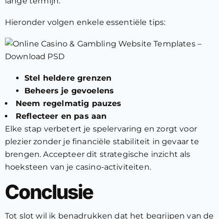
lange termijn.
Hieronder volgen enkele essentiële tips:
Stel heldere grenzen
Beheers je gevoelens
Neem regelmatig pauzes
Reflecteer en pas aan
Elke stap verbetert je spelervaring en zorgt voor
plezier zonder je financiële stabiliteit in gevaar te
brengen. Accepteer dit strategische inzicht als
hoeksteen van je casino-activiteiten.
Conclusie
Tot slot wil ik benadrukken dat het begrijpen van de