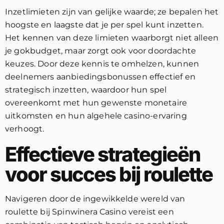
Inzetlimieten zijn van gelijke waarde; ze bepalen het
hoogste en laagste dat je per spel kunt inzetten.
Het kennen van deze limieten waarborgt niet alleen
je gokbudget, maar zorgt ook voor doordachte
keuzes. Door deze kennis te omhelzen, kunnen
deelnemers aanbiedingsbonussen effectief en
strategisch inzetten, waardoor hun spel
overeenkomt met hun gewenste monetaire
uitkomsten en hun algehele casino-ervaring
verhoogt.
Effectieve strategieën
voor succes bij roulette
Navigeren door de ingewikkelde wereld van
roulette bij Spinwinera Casino vereist een