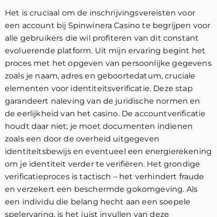
Het is cruciaal om de inschrijvingsvereisten voor
een account bij Spinwinera Casino te begrijpen voor
alle gebruikers die wil profiteren van dit constant
evoluerende platform. Uit mijn ervaring begint het
proces met het opgeven van persoonlijke gegevens
zoals je naam, adres en geboortedatum, cruciale
elementen voor identiteitsverificatie. Deze stap
garandeert naleving van de juridische normen en
de eerlijkheid van het casino. De accountverificatie
houdt daar niet; je moet documenten indienen
zoals een door de overheid uitgegeven
identiteitsbewijs en eventueel een energierekening
om je identiteit verder te verifiëren. Het grondige
verificatieproces is tactisch – het verhindert fraude
en verzekert een beschermde gokomgeving. Als
een individu die belang hecht aan een soepele
spelervaring, is het juist invullen van deze