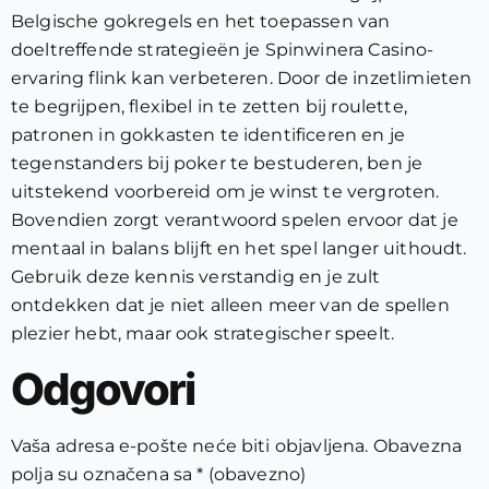
Belgische gokregels en het toepassen van
doeltreffende strategieën je Spinwinera Casino-
ervaring flink kan verbeteren. Door de inzetlimieten
te begrijpen, flexibel in te zetten bij roulette,
patronen in gokkasten te identificeren en je
tegenstanders bij poker te bestuderen, ben je
uitstekend voorbereid om je winst te vergroten.
Bovendien zorgt verantwoord spelen ervoor dat je
mentaal in balans blijft en het spel langer uithoudt.
Gebruik deze kennis verstandig en je zult
ontdekken dat je niet alleen meer van de spellen
plezier hebt, maar ook strategischer speelt.
Odgovori
Vaša adresa e-pošte neće biti objavljena.
Obavezna
polja su označena sa
* (obavezno)