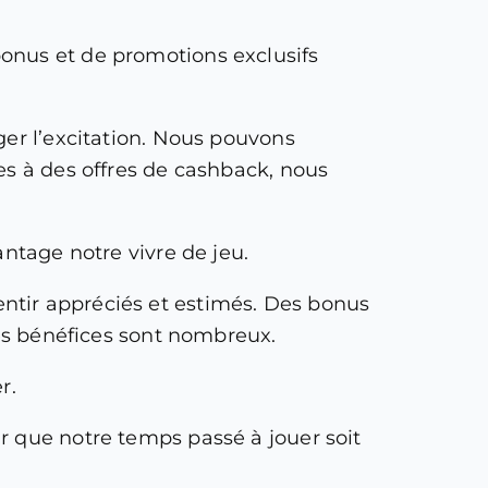
onus et de promotions exclusifs
ger l’excitation. Nous pouvons
es à des offres de cashback, nous
antage notre vivre de jeu.
ntir appréciés et estimés. Des bonus
les bénéfices sont nombreux.
r.
r que notre temps passé à jouer soit