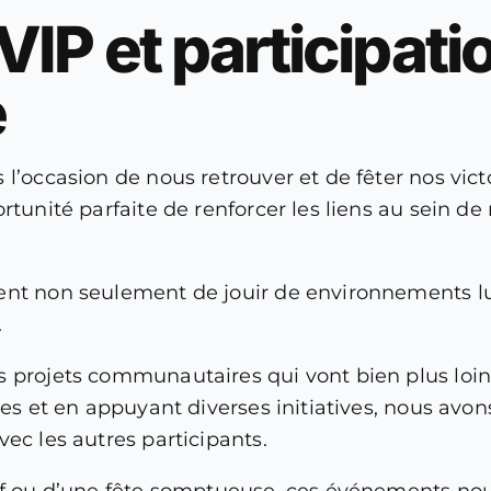
P et participatio
é
l’occasion de nous retrouver et de fêter nos vict
ortunité parfaite de renforcer les liens au sein
ent non seulement de jouir de environnements lux
.
 projets communautaires qui vont bien plus loin 
les et en appuyant diverses initiatives, nous avon
ec les autres participants.