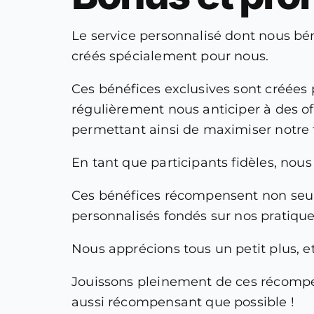
Le service personnalisé dont nous bé
créés spécialement pour nous.
Ces bénéfices exclusives sont créées 
régulièrement nous anticiper à des of
permettant ainsi de maximiser notre 
En tant que participants fidèles, nou
Ces bénéfices récompensent non seule
personnalisés fondés sur nos pratique
Nous apprécions tous un petit plus, e
Jouissons pleinement de ces récompen
aussi récompensant que possible !