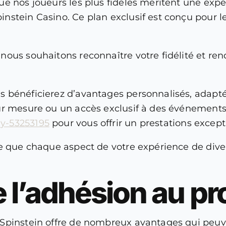
e nos joueurs les plus fidèles méritent une expé
stein Casino. Ce plan exclusif est conçu pour les
nous souhaitons reconnaître votre fidélité et re
bénéficierez d’avantages personnalisés, adaptés
sur mesure ou un accès exclusif à des événement
y-53253195
pour vous offrir un prestations except
e que chaque aspect de votre expérience de diver
 l’adhésion au p
 Spinstein offre de nombreux avantages qui peu