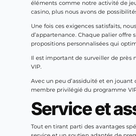
éléments comme notre activité de jeu, 
casino, plus nous avons de possibilité
Une fois ces exigences satisfaits, nou
d’appartenance. Chaque palier offre se
propositions personnalisées qui optim
Il est important de surveiller de prè
VIP.
Avec un peu d’assiduité et en jouant
membre privilégié du programme VIP 
Service et a
Tout en tirant parti des avantages s
service et un soutien adaptés de pre