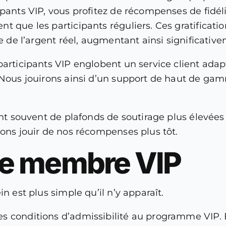
ipants VIP, vous profitez de récompenses de fidé
t que les participants réguliers. Ces gratificati
re de l’argent réel, augmentant ainsi significative
participants VIP englobent un service client adap
 Nous jouirons ainsi d’un support de haut de gam
sent souvent de plafonds de soutirage plus élevées
vons jouir de nos récompenses plus tôt.
e membre VIP
n est plus simple qu’il n’y apparaît.
s conditions d’admissibilité au programme VIP. 