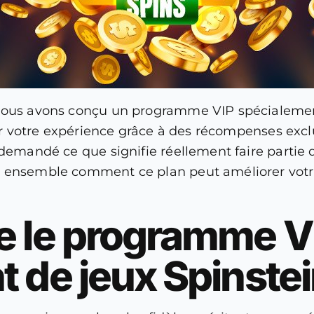
 nous avons conçu un programme VIP spécialemen
hir votre expérience grâce à des récompenses excl
 demandé ce que signifie réellement faire partie
 ensemble comment ce plan peut améliorer votre
e le programme V
 de jeux Spinstei