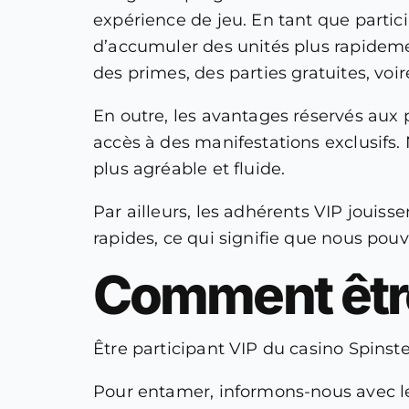
expérience de jeu. En tant que partic
d’accumuler des unités plus rapidemen
des primes, des parties gratuites, voi
En outre, les avantages réservés aux 
accès à des manifestations exclusifs.
plus agréable et fluide.
Par ailleurs, les adhérents VIP jouis
rapides, ce qui signifie que nous pou
Comment êtr
Être participant VIP du casino Spinstei
Pour entamer, informons-nous avec le