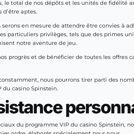
le total de nos dépôts et les unités de fidélité 
s d’être aptes.
s serons en mesure de attendre être convies à adh
s particuliers privilèges, tels que des primes uni
isent notre aventure de jeu.
s nos progrès et de bénéficier de toutes les offre
 constamment, nous pourrons tirer parti des nomb
du casino Spinstein.
ssistance personn
péciaux du programme VIP du casino Spinstein, n
mier ordre, élaborés spécialement pour nous.