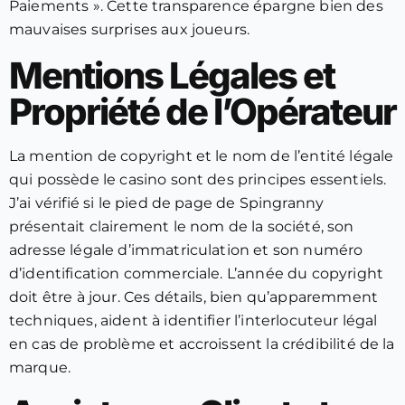
Paiements ». Cette transparence épargne bien des
mauvaises surprises aux joueurs.
Mentions Légales et
Propriété de l’Opérateur
La mention de copyright et le nom de l’entité légale
qui possède le casino sont des principes essentiels.
J’ai vérifié si le pied de page de Spingranny
présentait clairement le nom de la société, son
adresse légale d’immatriculation et son numéro
d’identification commerciale. L’année du copyright
doit être à jour. Ces détails, bien qu’apparemment
techniques, aident à identifier l’interlocuteur légal
en cas de problème et accroissent la crédibilité de la
marque.