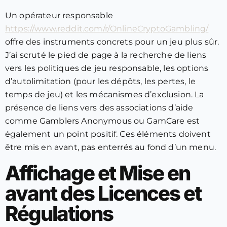
Un opérateur responsable
https://www.reddit.com/r/OnlineCryptoGambling/
offre des instruments concrets pour un jeu plus sûr.
J’ai scruté le pied de page à la recherche de liens
vers les politiques de jeu responsable, les options
d’autolimitation (pour les dépôts, les pertes, le
temps de jeu) et les mécanismes d’exclusion. La
présence de liens vers des associations d’aide
comme Gamblers Anonymous ou GamCare est
également un point positif. Ces éléments doivent
être mis en avant, pas enterrés au fond d’un menu.
Affichage et Mise en
avant des Licences et
Régulations