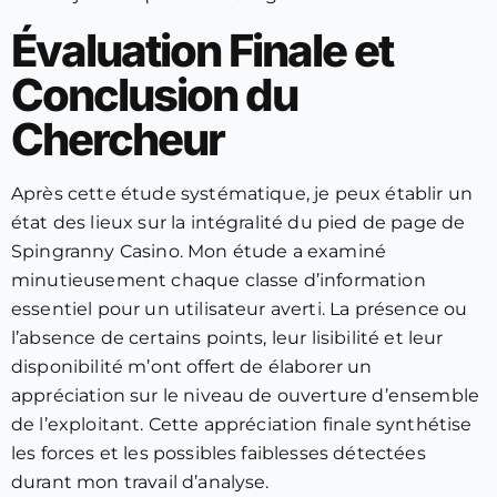
Évaluation Finale et
Conclusion du
Chercheur
Après cette étude systématique, je peux établir un
état des lieux sur la intégralité du pied de page de
Spingranny Casino. Mon étude a examiné
minutieusement chaque classe d’information
essentiel pour un utilisateur averti. La présence ou
l’absence de certains points, leur lisibilité et leur
disponibilité m’ont offert de élaborer un
appréciation sur le niveau de ouverture d’ensemble
de l’exploitant. Cette appréciation finale synthétise
les forces et les possibles faiblesses détectées
durant mon travail d’analyse.