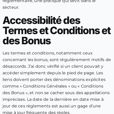
réglementaire, une pratique qui sévit dans le
secteur.
Accessibilité des
Termes et Conditions et
des Bonus
Les termes et conditions, notamment ceux
concernant les bonus, sont régulièrement motifs de
désaccords. J’ai donc vérifié si un client pouvait y
accéder simplement depuis le pied de page. Les
liens doivent porter des dénominations explicites
comme « Conditions Générales » ou « Conditions
des Bonus », et non se cacher sous des appellations
imprécises. La date de la dernière en date mise à
jour de ces règlements est aussi un gage d’une
mise à jour fréquente des règles.