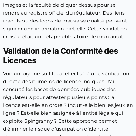
images et la faculté de cliquer dessus pour se
rendre au registre officiel du régulateur. Des liens
inactifs ou des logos de mauvaise qualité peuvent
signaler une information partielle. Cette validation
croisée était une étape obligatoire de mon audit.
Validation de la Conformité des
Licences
Voir un logo ne suffit. J’ai effectué à une vérification
directe des numéros de licence indiqués. J’ai
consulté les bases de données publiques des
régulateurs pour attester plusieurs points : la
licence est-elle en ordre ? Inclut-elle bien les jeux en
ligne ? Est-elle bien assignée à l’entité légale qui
exploite Spingranny ? Cette approche permet
d’éliminer le risque d’usurpation d’identité