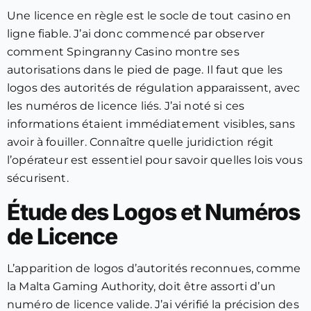
Une licence en règle est le socle de tout casino en
ligne fiable. J’ai donc commencé par observer
comment Spingranny Casino montre ses
autorisations dans le pied de page. Il faut que les
logos des autorités de régulation apparaissent, avec
les numéros de licence liés. J’ai noté si ces
informations étaient immédiatement visibles, sans
avoir à fouiller. Connaître quelle juridiction régit
l’opérateur est essentiel pour savoir quelles lois vous
sécurisent.
Étude des Logos et Numéros
de Licence
L’apparition de logos d’autorités reconnues, comme
la Malta Gaming Authority, doit être assorti d’un
numéro de licence valide. J’ai vérifié la précision des