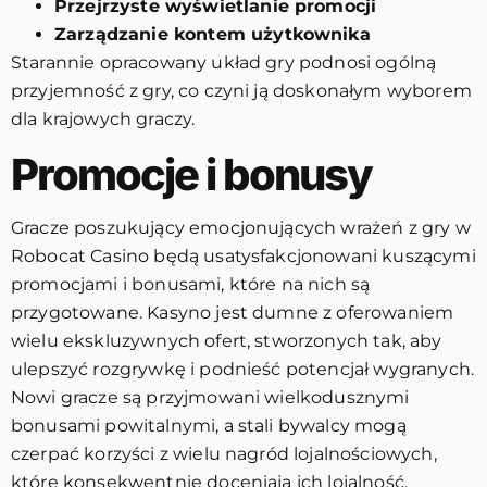
Przejrzyste wyświetlanie promocji
Zarządzanie kontem użytkownika
Starannie opracowany układ gry podnosi ogólną
przyjemność z gry, co czyni ją doskonałym wyborem
dla krajowych graczy.
Promocje i bonusy
Gracze poszukujący emocjonujących wrażeń z gry w
Robocat Casino będą usatysfakcjonowani kuszącymi
promocjami i bonusami, które na nich są
przygotowane. Kasyno jest dumne z oferowaniem
wielu ekskluzywnych ofert, stworzonych tak, aby
ulepszyć rozgrywkę i podnieść potencjał wygranych.
Nowi gracze są przyjmowani wielkodusznymi
bonusami powitalnymi, a stali bywalcy mogą
czerpać korzyści z wielu nagród lojalnościowych,
które konsekwentnie doceniają ich lojalność.