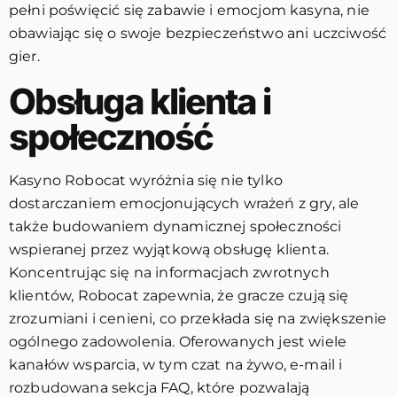
pełni poświęcić się zabawie i emocjom kasyna, nie
obawiając się o swoje bezpieczeństwo ani uczciwość
gier.
Obsługa klienta i
społeczność
Kasyno Robocat wyróżnia się nie tylko
dostarczaniem emocjonujących wrażeń z gry, ale
także budowaniem dynamicznej społeczności
wspieranej przez wyjątkową obsługę klienta.
Koncentrując się na informacjach zwrotnych
klientów, Robocat zapewnia, że gracze czują się
zrozumiani i cenieni, co przekłada się na zwiększenie
ogólnego zadowolenia. Oferowanych jest wiele
kanałów wsparcia, w tym czat na żywo, e-mail i
rozbudowana sekcja FAQ, które pozwalają