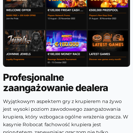
Profesjonalne
zaangażowanie dealera
Wyjątkowym aspektem gry z krupierem na żywo
jest wysoki poziom zawodowego zaangażowania
krupiera, który wzbogaca ogólne wrażenia gracza. W
kasynie Robocat fachowość krupiera jest
priorytetem, zapewniając graczom nie tylko