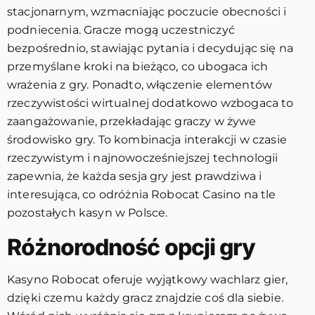
stacjonarnym, wzmacniając poczucie obecności i
podniecenia. Gracze mogą uczestniczyć
bezpośrednio, stawiając pytania i decydując się na
przemyślane kroki na bieżąco, co ubogaca ich
wrażenia z gry. Ponadto, włączenie elementów
rzeczywistości wirtualnej dodatkowo wzbogaca to
zaangażowanie, przekładając graczy w żywe
środowisko gry. To kombinacja interakcji w czasie
rzeczywistym i najnowocześniejszej technologii
zapewnia, że każda sesja gry jest prawdziwa i
interesująca, co odróżnia Robocat Casino na tle
pozostałych kasyn w Polsce.
Różnorodność opcji gry
Kasyno Robocat oferuje wyjątkowy wachlarz gier,
dzięki czemu każdy gracz znajdzie coś dla siebie.