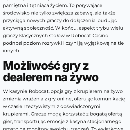
pamiętna i tętniąca życiem. To porywające
środowisko nie tylko zwiększa zabawę, ale także
przyciąga nowych graczy do dołączenia, budując
aktywną społeczność. W końcu, aspekt trybu wielu
graczy klasycznych stołów w Robocat Casino
podnosi poziom rozrywki i czyni ją wyjątkową na tle
innych.
Możliwość gry z
dealerem na żywo
W kasynie Robocat, opcja gry z krupierem na żywo
zmienia wrażenia z gry online, oferując komunikację
w czasie rzeczywistym z doświadczonymi
krupierami. Gracze mogą korzystać z bogatą ofertą
gier, transportując emocje z kasyna stacjonarnego
prosto na monitory swoich urządzeń. To wyjątkowe