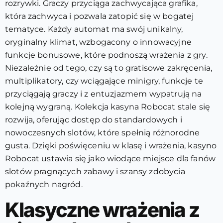
rozrywki. Graczy przyciąga zachwycająca grafika,
która zachwyca i pozwala zatopić się w bogatej
tematyce. Każdy automat ma swój unikalny,
oryginalny klimat, wzbogacony o innowacyjne
funkcje bonusowe, które podnoszą wrażenia z gry.
Niezależnie od tego, czy są to gratisowe zakręcenia,
multiplikatory, czy wciągające minigry, funkcje te
przyciągają graczy i z entuzjazmem wypatrują na
kolejną wygraną. Kolekcja kasyna Robocat stale się
rozwija, oferując dostęp do standardowych i
nowoczesnych slotów, które spełnią różnorodne
gusta. Dzięki poświęceniu w klasę i wrażenia, kasyno
Robocat ustawia się jako wiodące miejsce dla fanów
slotów pragnących zabawy i szansy zdobycia
pokaźnych nagród.
Klasyczne wrażenia z