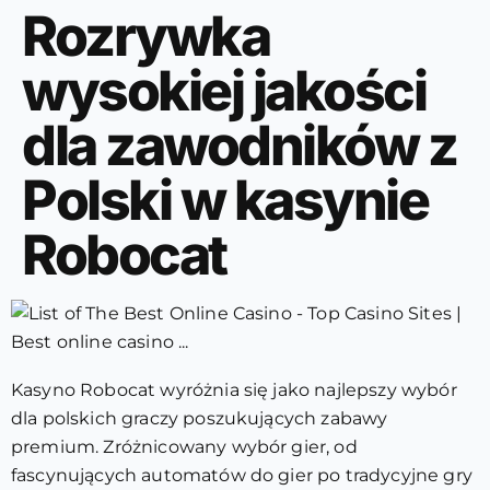
Rozrywka
wysokiej jakości
dla zawodników z
Polski w kasynie
Robocat
Kasyno Robocat wyróżnia się jako najlepszy wybór
dla polskich graczy poszukujących zabawy
premium. Zróżnicowany wybór gier, od
fascynujących automatów do gier po tradycyjne gry