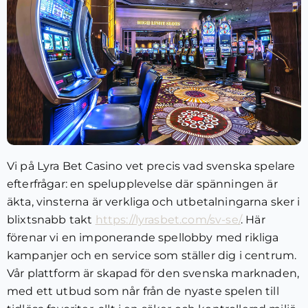
Vi på Lyra Bet Casino vet precis vad svenska spelare
efterfrågar: en spelupplevelse där spänningen är
äkta, vinsterna är verkliga och utbetalningarna sker i
blixtsnabb takt
https://lyrasbet.com/sv-se/
. Här
förenar vi en imponerande spellobby med rikliga
kampanjer och en service som ställer dig i centrum.
Vår plattform är skapad för den svenska marknaden,
med ett utbud som når från de nyaste spelen till