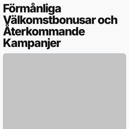
Förmånliga
Välkomstbonusar och
Återkommande
Kampanjer