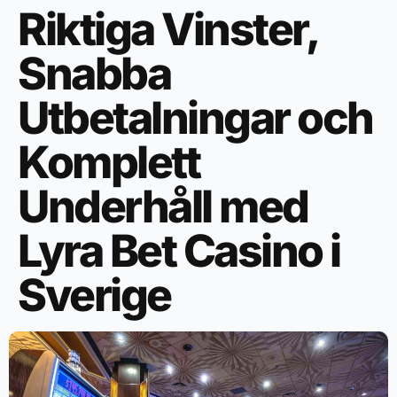
Riktiga Vinster,
Snabba
Utbetalningar och
Komplett
Underhåll med
Lyra Bet Casino i
Sverige