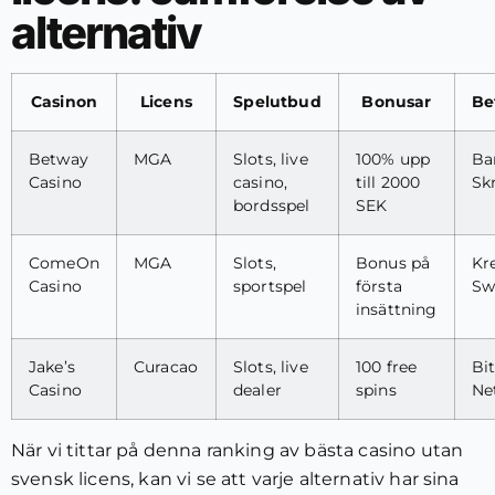
alternativ
Casinon
Licens
Spelutbud
Bonusar
Be
Betway
MGA
Slots, live
100% upp
Ba
Casino
casino,
till 2000
Skr
bordsspel
SEK
ComeOn
MGA
Slots,
Bonus på
Kre
Casino
sportspel
första
Sw
insättning
Jake’s
Curacao
Slots, live
100 free
Bit
Casino
dealer
spins
Ne
När vi tittar på denna ranking av bästa casino utan
svensk licens, kan vi se att varje alternativ har sina