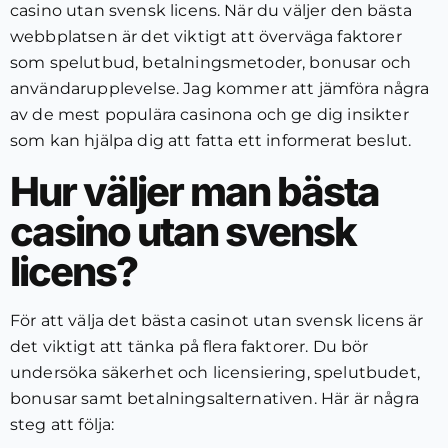
casino utan svensk licens. När du väljer den bästa
webbplatsen är det viktigt att överväga faktorer
som spelutbud, betalningsmetoder, bonusar och
användarupplevelse. Jag kommer att jämföra några
av de mest populära casinona och ge dig insikter
som kan hjälpa dig att fatta ett informerat beslut.
Hur väljer man bästa
casino utan svensk
licens?
För att välja det bästa casinot utan svensk licens är
det viktigt att tänka på flera faktorer. Du bör
undersöka säkerhet och licensiering, spelutbudet,
bonusar samt betalningsalternativen. Här är några
steg att följa: