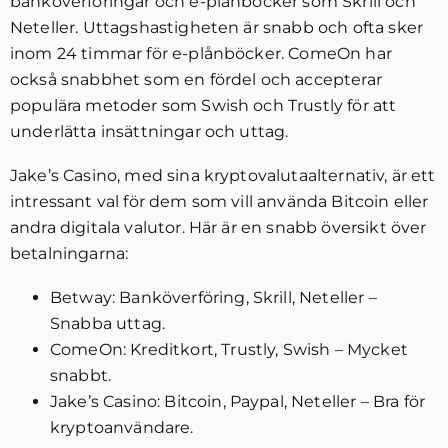
banköverföringar och e-plånböcker som Skrill och
Neteller. Uttagshastigheten är snabb och ofta sker
inom 24 timmar för e-plånböcker. ComeOn har
också snabbhet som en fördel och accepterar
populära metoder som Swish och Trustly för att
underlätta insättningar och uttag.
Jake’s Casino, med sina kryptovalutaalternativ, är ett
intressant val för dem som vill använda Bitcoin eller
andra digitala valutor. Här är en snabb översikt över
betalningarna:
Betway: Banköverföring, Skrill, Neteller –
Snabba uttag.
ComeOn: Kreditkort, Trustly, Swish – Mycket
snabbt.
Jake’s Casino: Bitcoin, Paypal, Neteller – Bra för
kryptoanvändare.