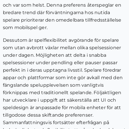
och var som helst. Denna preferens återspeglar en
bredare trend där förväntningarna hos nutida
spelare prioriterar den omedelbara tillfredsställelse
som mobilspel ger.
Dessutom är spelflexibilitet avgörande för spelare
som utan avbrott växlar mellan olika spelsessioner
under dagen. Möjligheten att delta i snabba
spelsessioner under pendling eller pauser passar
perfekt in i deras upptagna livsstil. Spelare föredrar
appar och plattformar som inte gör avkall med den
fängslande spelupplevelsen som vanligtvis
förknippas med traditionellt spelande. Följaktligen
har utvecklare i uppgift att säkerställa att UI och
speldesign är anpassade för mobila enheter för att
tillgodose dessa skiftande preferenser.
Sammanfattningsvis fortsätter efterfrågan på