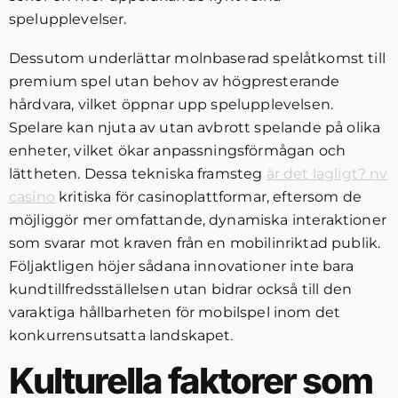
spelupplevelser.
Dessutom underlättar molnbaserad spelåtkomst till
premium spel utan behov av högpresterande
hårdvara, vilket öppnar upp spelupplevelsen.
Spelare kan njuta av utan avbrott spelande på olika
enheter, vilket ökar anpassningsförmågan och
lättheten. Dessa tekniska framsteg
är det lagligt? nv
casino
kritiska för casinoplattformar, eftersom de
möjliggör mer omfattande, dynamiska interaktioner
som svarar mot kraven från en mobilinriktad publik.
Följaktligen höjer sådana innovationer inte bara
kundtillfredsställelsen utan bidrar också till den
varaktiga hållbarheten för mobilspel inom det
konkurrensutsatta landskapet.
Kulturella faktorer som