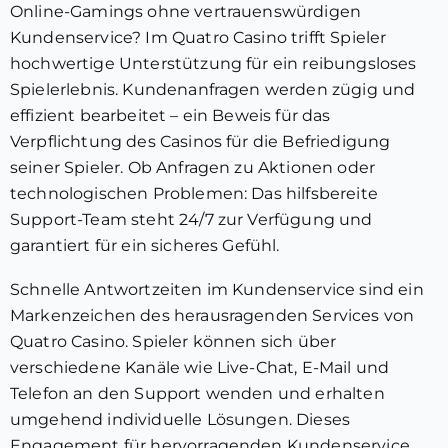
Online-Gamings ohne vertrauenswürdigen
Kundenservice? Im Quatro Casino trifft Spieler
hochwertige Unterstützung für ein reibungsloses
Spielerlebnis. Kundenanfragen werden zügig und
effizient bearbeitet – ein Beweis für das
Verpflichtung des Casinos für die Befriedigung
seiner Spieler. Ob Anfragen zu Aktionen oder
technologischen Problemen: Das hilfsbereite
Support-Team steht 24/7 zur Verfügung und
garantiert für ein sicheres Gefühl.
Schnelle Antwortzeiten im Kundenservice sind ein
Markenzeichen des herausragenden Services von
Quatro Casino. Spieler können sich über
verschiedene Kanäle wie Live-Chat, E-Mail und
Telefon an den Support wenden und erhalten
umgehend individuelle Lösungen. Dieses
Engagement für hervorragenden Kundenservice