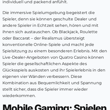
individuell und packend anfühlt.
Die immersive Spielumgebung begeistert die
Spieler, denn sie können geschulte Dealer und
andere Spieler in Echtzeit sehen, hören und mit
ihnen sich austauschen. Ob Blackjack, Roulette
oder Baccarat – der Realismus übersteigt
konventionelle Online-Spiele und macht jede
Spielsitzung zu einem besonderen Erlebnis. Mit den
Live-Dealer-Angeboten von Quatro Casino können
Spieler die gesellschaftlichen Aspekte des
Glücksspiels auskosten und ihr Spielerlebnis in den
eigenen vier Wänden verbessern. Diese
Kombination aus Bequemlichkeit und Spannung
stellt sicher, dass die Spieler immer wieder
wiederkommen.
Mobile Gaming: Spielen