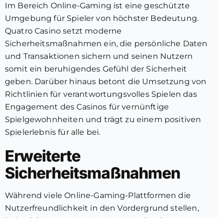
Im Bereich Online-Gaming ist eine geschützte
Umgebung für Spieler von höchster Bedeutung.
Quatro Casino setzt moderne
Sicherheitsmaßnahmen ein, die persönliche Daten
und Transaktionen sichern und seinen Nutzern
somit ein beruhigendes Gefühl der Sicherheit
geben. Darüber hinaus betont die Umsetzung von
Richtlinien für verantwortungsvolles Spielen das
Engagement des Casinos für vernünftige
Spielgewohnheiten und trägt zu einem positiven
Spielerlebnis für alle bei.
Erweiterte
Sicherheitsmaßnahmen
Während viele Online-Gaming-Plattformen die
Nutzerfreundlichkeit in den Vordergrund stellen,