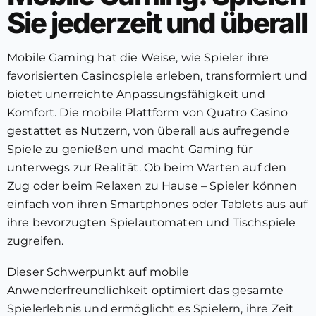
Sie jederzeit und überall
Mobile Gaming hat die Weise, wie Spieler ihre
favorisierten Casinospiele erleben, transformiert und
bietet unerreichte Anpassungsfähigkeit und
Komfort. Die mobile Plattform von Quatro Casino
gestattet es Nutzern, von überall aus aufregende
Spiele zu genießen und macht Gaming für
unterwegs zur Realität. Ob beim Warten auf den
Zug oder beim Relaxen zu Hause – Spieler können
einfach von ihren Smartphones oder Tablets aus auf
ihre bevorzugten Spielautomaten und Tischspiele
zugreifen.
Dieser Schwerpunkt auf mobile
Anwenderfreundlichkeit optimiert das gesamte
Spielerlebnis und ermöglicht es Spielern, ihre Zeit