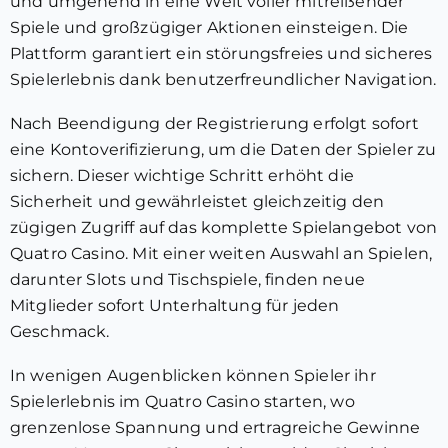
und umgehend in eine Welt voller mitreißender
Spiele und großzügiger Aktionen einsteigen. Die
Plattform garantiert ein störungsfreies und sicheres
Spielerlebnis dank benutzerfreundlicher Navigation.
Nach Beendigung der Registrierung erfolgt sofort
eine Kontoverifizierung, um die Daten der Spieler zu
sichern. Dieser wichtige Schritt erhöht die
Sicherheit und gewährleistet gleichzeitig den
zügigen Zugriff auf das komplette Spielangebot von
Quatro Casino. Mit einer weiten Auswahl an Spielen,
darunter Slots und Tischspiele, finden neue
Mitglieder sofort Unterhaltung für jeden
Geschmack.
In wenigen Augenblicken können Spieler ihr
Spielerlebnis im Quatro Casino starten, wo
grenzenlose Spannung und ertragreiche Gewinne