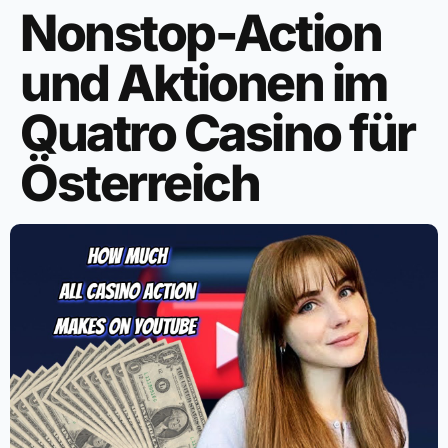
Nonstop-Action
und Aktionen im
Quatro Casino für
Österreich