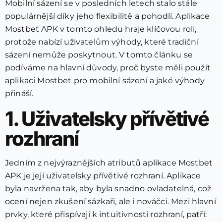
Mobilní sázení se v posledních letech stalo stále
populárnější díky jeho flexibilitě a pohodlí. Aplikace
Mostbet APK v tomto ohledu hraje klíčovou roli,
protože nabízí uživatelům výhody, které tradiční
sázení nemůže poskytnout. V tomto článku se
podíváme na hlavní důvody, proč byste měli použít
aplikaci Mostbet pro mobilní sázení a jaké výhody
přináší.
1. Uživatelsky přívětivé
rozhraní
Jedním z nejvýraznějších atributů aplikace Mostbet
APK je její uživatelsky přívětivé rozhraní. Aplikace
byla navržena tak, aby byla snadno ovladatelná, což
ocení nejen zkušení sázkaři, ale i nováčci. Mezi hlavní
prvky, které přispívají k intuitivnosti rozhraní, patří: