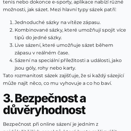
tenis nebo dokonce e-sporty, aplikace nabízí různé
možnosti, jak sázet. Mezi hlavní typy sázek patří:
Jednoduché sázky na vítěze zápasu.
Kombinované sázky, které umožňují spojit více
tipů do jedné sázky.
Live sázení, které umožňuje sázet během
zápasu v reálném čase.
Sázení na speciální příležitosti a události, jako
jsou góly, rohy nebo karty.
Tato rozmanitost sázek zajišťuje, že si každý sázející
může najít něco, co mu vyhovuje a co ho baví.
3. Bezpečnost a
důvěryhodnost
Bezpečnost při online sázení je jedním z