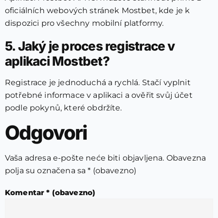
oficiálních webových stránek Mostbet, kde je k
dispozici pro všechny mobilní platformy.
5. Jaký je proces registrace v
aplikaci Mostbet?
Registrace je jednoduchá a rychlá. Stačí vyplnit
potřebné informace v aplikaci a ověřit svůj účet
podle pokynů, které obdržíte.
Odgovori
Vaša adresa e-pošte neće biti objavljena.
Obavezna
polja su označena sa
* (obavezno)
Komentar
* (obavezno)