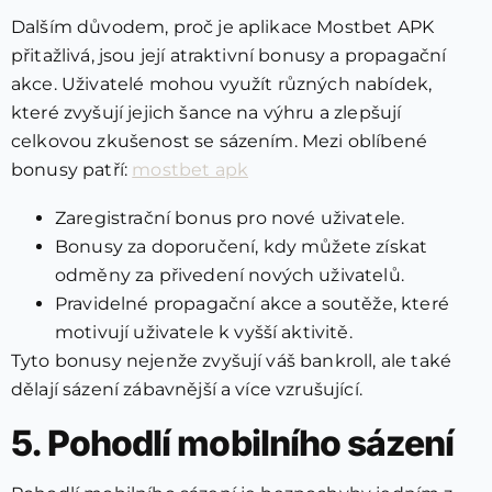
Dalším důvodem, proč je aplikace Mostbet APK
přitažlivá, jsou její atraktivní bonusy a propagační
akce. Uživatelé mohou využít různých nabídek,
které zvyšují jejich šance na výhru a zlepšují
celkovou zkušenost se sázením. Mezi oblíbené
bonusy patří:
mostbet apk
Zaregistrační bonus pro nové uživatele.
Bonusy za doporučení, kdy můžete získat
odměny za přivedení nových uživatelů.
Pravidelné propagační akce a soutěže, které
motivují uživatele k vyšší aktivitě.
Tyto bonusy nejenže zvyšují váš bankroll, ale také
dělají sázení zábavnější a více vzrušující.
5. Pohodlí mobilního sázení