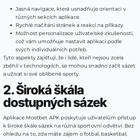
Jasná navigace, která usnadňuje orientaci v
různých sekcích aplikace.
Rychlé načítání stránek a reakcí na příkazy.
Možnost personalizace uživatelské zkušenosti,
což vám umožňuje nastavit aplikaci podle
svých individuálních potřeb.
Tyto aspekty zajišťují, že i lidé, kteří nejsou zcela
zběhlí v technologiích, se mohou snadno začít sázet
a užívat si své oblíbené sporty.
2. Široká škála
dostupných sázek
Aplikace Mostbet APK poskytuje uživatelům přístup
k široké škále sázek na různá sportovní odvětví. Bez
ohledu na to, zda máte zájem o fotbal, basketbal,