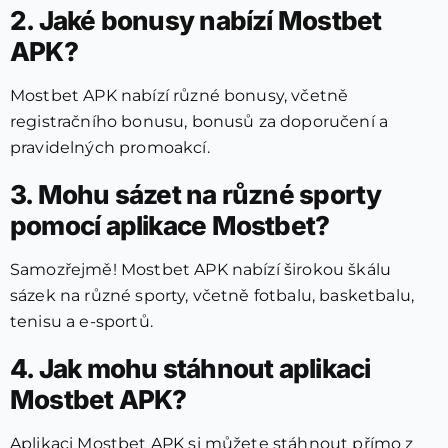
2. Jaké bonusy nabízí Mostbet
APK?
Mostbet APK nabízí různé bonusy, včetně
registračního bonusu, bonusů za doporučení a
pravidelných promoakcí.
3. Mohu sázet na různé sporty
pomocí aplikace Mostbet?
Samozřejmě! Mostbet APK nabízí širokou škálu
sázek na různé sporty, včetně fotbalu, basketbalu,
tenisu a e-sportů.
4. Jak mohu stáhnout aplikaci
Mostbet APK?
Aplikaci Mostbet APK si můžete stáhnout přímo z