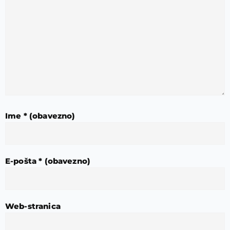
Ime
* (obavezno)
E-pošta
* (obavezno)
Web-stranica