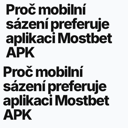
Proč mobilní
sázení preferuje
aplikaci Mostbet
APK
Proč mobilní
sázení preferuje
aplikaci Mostbet
APK