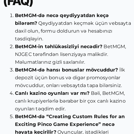
(FAQ)
BetMGM-də necə qeydiyyatdan keçə
bilərəm?
Qeydiyyatdan keçmək üçün vebsayta
daxil olun, formu doldurun və hesabınızı
təsdiqləyin.
BetMGM-in təhlükəsizliyi necədir?
BetMGM,
NJGEC tərəfindən lisenziyaya malikdir.
Məlumatlarınız gizli saxlanılır.
BetMGM-də hansı bonuslar mövcuddur?
İlk
depozit üçün bonus və digər promosyonlar
mövcuddur, onları vebsaytda tapa bilərsiniz.
Canlı kazino oyunları var mı?
Bəli, BetMGM,
canlı krupiyerlərlə bərabər bir çox canlı kazino
oyunları təqdim edir.
BetMGM-də “Creating Custom Rules for an
Exciting Pinco Game Experience” necə
həyata keçirilir?
Oyunçular, istədikləri