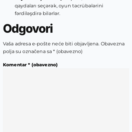
qaydaları seçərək, oyun təcrübələrini
fərdiləşdirə bilərlər.
Odgovori
Vaša adresa e-pošte neće biti objavljena.
Obavezna
polja su označena sa
* (obavezno)
Komentar
* (obavezno)