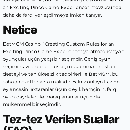
an Exciting Pinco Game Experience” mövzusunda
daha da fərdi yerləşdirməyə imkan tanıyır.
Nəticə
BetMGM Casino, “Creating Custom Rules for an
Exciting Pinco Game Experience” yaratmaq istəyən
oyunçular üçün yaxşı bir seçimdir. Geniş oyun
seçimi, cazibədar bonuslar, mükəmməl müştəri
dəstəyi və təhlükəsizlik tədbirləri ilə BetMGM, bu
sahədə özəl bir yerə malikdir. Yalnız onlayn kazino
əyləncəsini axtaranlar üçün deyil, həmçinin, fərqli
oyun qaydaları ilə maraqlananlar üçün də
mükəmməl bir seçimdir.
Tez-tez Verilən Suallar