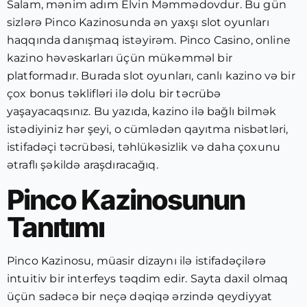
Salam, mənim adım Elvin Məmmədovdur. Bu gün
sizlərə Pinco Kazinosunda ən yaxşı slot oyunları
haqqında danışmaq istəyirəm. Pinco Casino, online
kazino həvəskarları üçün mükəmməl bir
platformadır. Burada slot oyunları, canlı kazino və bir
çox bonus təklifləri ilə dolu bir təcrübə
yaşayacaqsınız. Bu yazıda, kazino ilə bağlı bilmək
istədiyiniz hər şeyi, o cümlədən qayıtma nisbətləri,
istifadəçi təcrübəsi, təhlükəsizlik və daha çoxunu
ətraflı şəkildə araşdıracağıq.
Pinco Kazinosunun
Tanıtımı
Pinco Kazinosu, müasir dizaynı ilə istifadəçilərə
intuitiv bir interfeys təqdim edir. Sayta daxil olmaq
üçün sadəcə bir neçə dəqiqə ərzində qeydiyyat