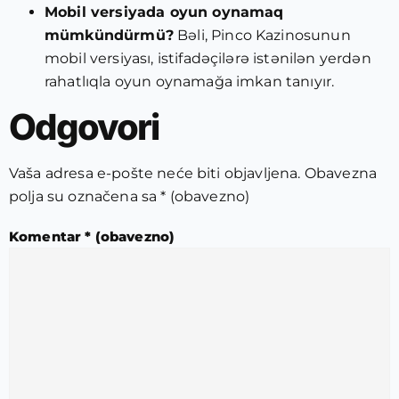
Mobil versiyada oyun oynamaq
mümkündürmü?
Bəli, Pinco Kazinosunun
mobil versiyası, istifadəçilərə istənilən yerdən
rahatlıqla oyun oynamağa imkan tanıyır.
Odgovori
Vaša adresa e-pošte neće biti objavljena.
Obavezna
polja su označena sa
* (obavezno)
Komentar
* (obavezno)