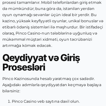
prosesi tamamlanır. Mobil telefonlardan giriş etmək
də mümkündür; buna görə də, istənilən yerdən
oyun oynamağı sevənlər üçün ideal bir yerdir. Bu
kazino, yüksək keyfiyyətli oyunlar, unikal bonuslar və
etibarlı ödəniş sistemləri ilə məşhurdur. Bir istifadəçi
olaraq, Pinco Casino-nun tələblərinə uyğunluq və
mükəmməl müştəri xidməti, oyun təcrübənizi
artırmağa kömək edəcək.
Qeydiyyat və Giriş
Prosesləri
Pinco Kazinosunda hesab yaratmaq çox sadədir.
Aşağıdakı adımlarla qeydiyyatdan keçməyə başlaya
bilərsiniz:
Pinco Casino veb saytına daxil olun.