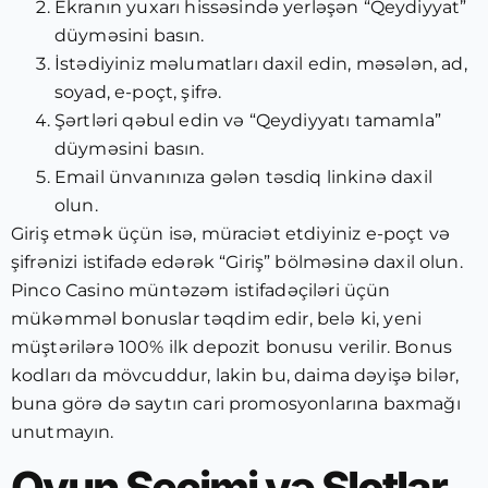
Ekranın yuxarı hissəsində yerləşən “Qeydiyyat”
düyməsini basın.
İstədiyiniz məlumatları daxil edin, məsələn, ad,
soyad, e-poçt, şifrə.
Şərtləri qəbul edin və “Qeydiyyatı tamamla”
düyməsini basın.
Email ünvanınıza gələn təsdiq linkinə daxil
olun.
Giriş etmək üçün isə, müraciət etdiyiniz e-poçt və
şifrənizi istifadə edərək “Giriş” bölməsinə daxil olun.
Pinco Casino müntəzəm istifadəçiləri üçün
mükəmməl bonuslar təqdim edir, belə ki, yeni
müştərilərə 100% ilk depozit bonusu verilir. Bonus
kodları da mövcuddur, lakin bu, daima dəyişə bilər,
buna görə də saytın cari promosyonlarına baxmağı
unutmayın.
Oyun Seçimi və Slotlar