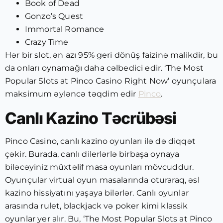
Book of Dead
Gonzo’s Quest
Immortal Romance
Crazy Time
Hər bir slot, ən azı 95% geri dönüş faizinə malikdir, bu
da onları oynamağı daha cəlbedici edir. ‘The Most
Popular Slots at Pinco Casino Right Now’ oyunçulara
maksimum əyləncə təqdim edir
Pinco
.
Canlı Kazino Təcrübəsi
Pinco Casino, canlı kazino oyunları ilə də diqqət
çəkir. Burada, canlı dilerlərlə birbaşa oynaya
biləcəyiniz müxtəlif masa oyunları mövcuddur.
Oyunçular virtual oyun masalarında oturaraq, əsl
kazino hissiyatını yaşaya bilərlər. Canlı oyunlar
arasında rulet, blackjack və poker kimi klassik
oyunlar yer alır. Bu, ‘The Most Popular Slots at Pinco