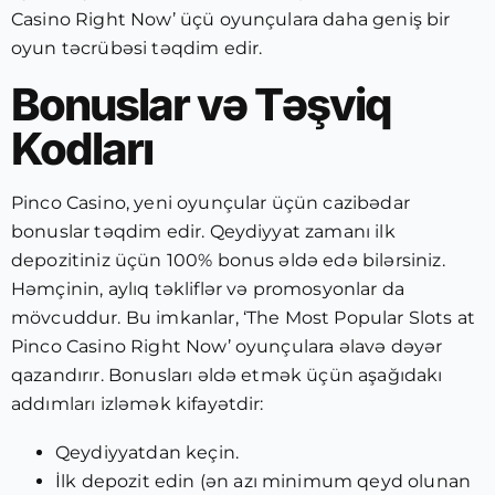
Casino Right Now’ üçü oyunçulara daha geniş bir
oyun təcrübəsi təqdim edir.
Bonuslar və Təşviq
Kodları
Pinco Casino, yeni oyunçular üçün cazibədar
bonuslar təqdim edir. Qeydiyyat zamanı ilk
depozitiniz üçün 100% bonus əldə edə bilərsiniz.
Həmçinin, aylıq təkliflər və promosyonlar da
mövcuddur. Bu imkanlar, ‘The Most Popular Slots at
Pinco Casino Right Now’ oyunçulara əlavə dəyər
qazandırır. Bonusları əldə etmək üçün aşağıdakı
addımları izləmək kifayətdir:
Qeydiyyatdan keçin.
İlk depozit edin (ən azı minimum qeyd olunan