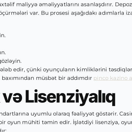
əlif maliyyə əməliyyatlarını asanlaşdırır. Depozi
öçürmələri var. Bu prosesi aşağıdakı adımlarla iza
n.
n.
özləyin.
tələb edir, çünki oyunçuların kimliklərini təsdiql
zlik baxımından müsbət bir addımdır
pinco kazino 
 və Lisenziyalıq
ndartlarına uyumlu olaraq fəaliyyət göstərir. Casi
bir oyun mühiti təmin edir. İşlətdiyi lisenziya, oy
ır: