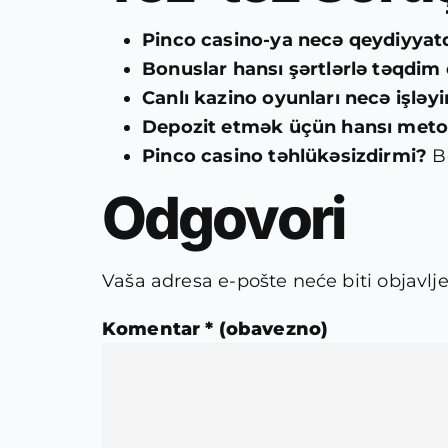
Pinco casino-ya necə qeydiyya
Bonuslar hansı şərtlərlə təqdim 
Canlı kazino oyunları necə işləyi
Depozit etmək üçün hansı meto
Pinco casino təhlükəsizdirmi?
Bə
Odgovori
Vaša adresa e-pošte neće biti objavlj
Komentar
* (obavezno)