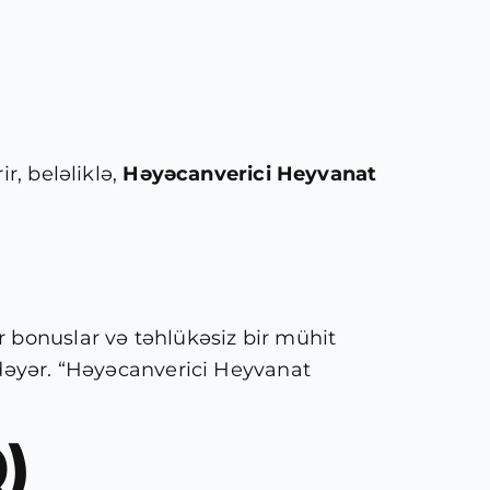
r, beləliklə,
Həyəcanverici Heyvanat
 bonuslar və təhlükəsiz bir mühit
 dəyər. “Həyəcanverici Heyvanat
)