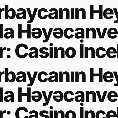
rbaycanın He
a Həyəcanver
r: Casino İnc
rbaycanın He
a Həyəcanver
r: Casino İnc