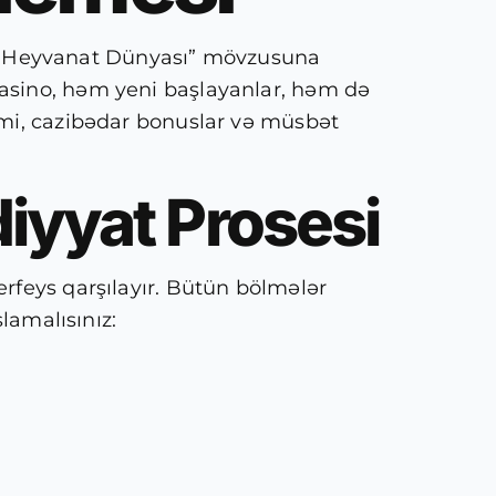
i Heyvanat Dünyası” mövzusuna
asino, həm yeni başlayanlar, həm də
imi, cazibədar bonuslar və müsbət
iyyat Prosesi
rfeys qarşılayır. Bütün bölmələr
lamalısınız: