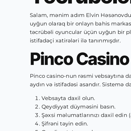
Salam, mənim adım Elvin Həsənovdur
uyğun olaraq bir onlayn bahis markas
təcrübəli oyuncular üçün uyğun bir p
istifadəçi xatirələri ilə tanınmışdır.
Pinco Casino
Pinco casino-nun rəsmi vebsaytına dax
aydın və istifadəsi asandır. Sistemə d
Vebsayta daxil olun.
Qeydiyyat düyməsini basın.
Şəxsi məlumatlarınızı daxil edin (
Şifrəni təyin edin.