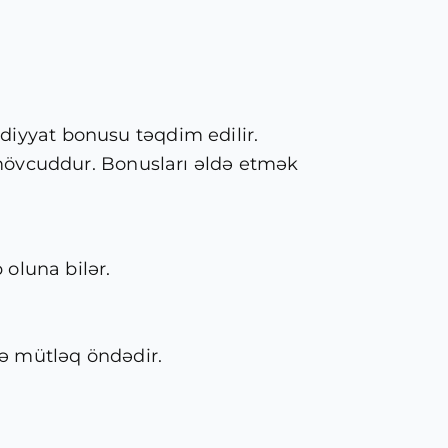
diyyat bonusu təqdim edilir.
övcuddur. Bonusları əldə etmək
oluna bilər.
də mütləq öndədir.