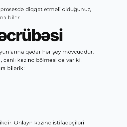
Bu prosesdə diqqət etməli olduğunuz,
a bilər.
Təcrübəsi
oyunlarına qədər hər şey mövcuddur.
, canlı kazino bölməsi də var ki,
a bilərik:
dir. Onlayn kazino istifadəçiləri