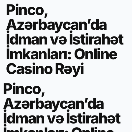
Pinco,
Azərbaycan’da
İdman və İstirahət
İmkanları: Online
Casino Rəyi
Pinco,
Azərbaycan’da
İdman və İstirahət