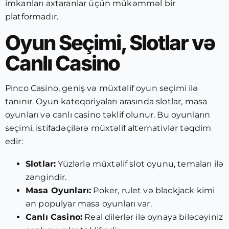
imkanları axtaranlar üçün mükəmməl bir
platformadır.
Oyun Seçimi, Slotlar və
Canlı Casino
Pinco Casino, geniş və müxtəlif oyun seçimi ilə
tanınır. Oyun kateqoriyaları arasında slotlar, masa
oyunları və canlı casino təklif olunur. Bu oyunların
seçimi, istifadəçilərə müxtəlif alternativlər təqdim
edir:
Slotlar:
Yüzlərlə müxtəlif slot oyunu, temaları ilə
zəngindir.
Masa Oyunları:
Poker, rulet və blackjack kimi
ən populyar masa oyunları var.
Canlı Casino:
Real dilerlər ilə oynaya biləcəyiniz