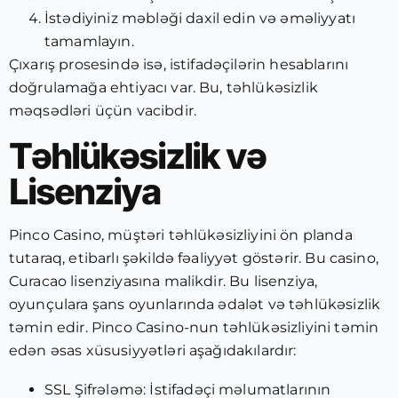
İstədiyiniz məbləği daxil edin və əməliyyatı
tamamlayın.
Çıxarış prosesində isə, istifadəçilərin hesablarını
doğrulamağa ehtiyacı var. Bu, təhlükəsizlik
məqsədləri üçün vacibdir.
Təhlükəsizlik və
Lisenziya
Pinco Casino, müştəri təhlükəsizliyini ön planda
tutaraq, etibarlı şəkildə fəaliyyət göstərir. Bu casino,
Curacao lisenziyasına malikdir. Bu lisenziya,
oyunçulara şans oyunlarında ədalət və təhlükəsizlik
təmin edir. Pinco Casino-nun təhlükəsizliyini təmin
edən əsas xüsusiyyətləri aşağıdakılardır:
SSL Şifrələmə: İstifadəçi məlumatlarının