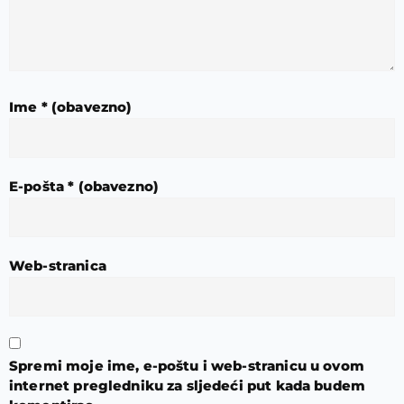
Ime
* (obavezno)
E-pošta
* (obavezno)
Web-stranica
Spremi moje ime, e-poštu i web-stranicu u ovom
internet pregledniku za sljedeći put kada budem