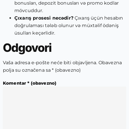
bonusları, depozit bonusları və promo kodlar
mövcuddur.
Çıxarış prosesi necədir?
Çıxarış üçün hesabın
doğrulaması tələb olunur və müxtəlif ödəniş
üsulları keçərlidir.
Odgovori
Vaša adresa e-pošte neće biti objavljena.
Obavezna
polja su označena sa
* (obavezno)
Komentar
* (obavezno)