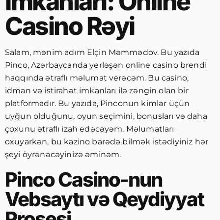
İmkanları: Online
Casino Rəyi
Salam, mənim adım Elçin Məmmədov. Bu yazıda
Pinco, Azərbaycanda yerləşən online casino brendi
haqqında ətraflı məlumat verəcəm. Bu casino,
idman və istirahət imkanları ilə zəngin olan bir
platformadır. Bu yazıda, Pinconun kimlər üçün
uyğun olduğunu, oyun seçimini, bonusları və daha
çoxunu ətraflı izah edəcəyəm. Məlumatları
oxuyarkən, bu kazino barədə bilmək istədiyiniz hər
şeyi öyrənəcəyinizə əminəm.
Pinco Casino-nun
Vebsaytı və Qeydiyyat
Prosesi