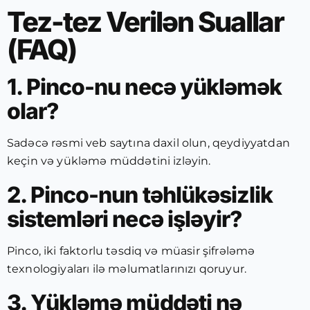
Tez-tez Verilən Suallar
(FAQ)
1. Pinco-nu necə yükləmək
olar?
Sadəcə rəsmi veb saytına daxil olun, qeydiyyatdan
keçin və yükləmə müddətini izləyin.
2. Pinco-nun təhlükəsizlik
sistemləri necə işləyir?
Pinco, iki faktorlu təsdiq və müasir şifrələmə
texnologiyaları ilə məlumatlarınızı qoruyur.
3. Yükləmə müddəti nə