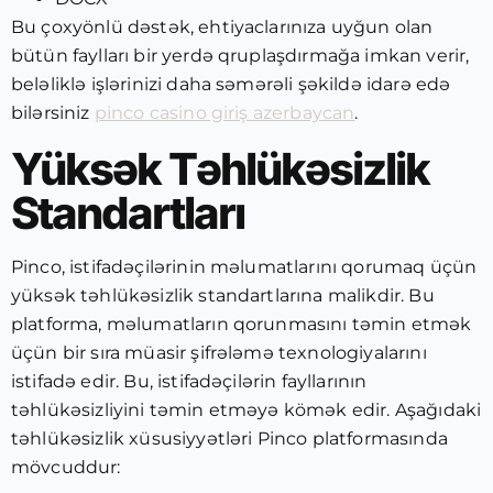
Bu çoxyönlü dəstək, ehtiyaclarınıza uyğun olan
bütün faylları bir yerdə qruplaşdırmağa imkan verir,
beləliklə işlərinizi daha səmərəli şəkildə idarə edə
bilərsiniz
pinco casino giriş azerbaycan
.
Yüksək Təhlükəsizlik
Standartları
Pinco, istifadəçilərinin məlumatlarını qorumaq üçün
yüksək təhlükəsizlik standartlarına malikdir. Bu
platforma, məlumatların qorunmasını təmin etmək
üçün bir sıra müasir şifrələmə texnologiyalarını
istifadə edir. Bu, istifadəçilərin fayllarının
təhlükəsizliyini təmin etməyə kömək edir. Aşağıdaki
təhlükəsizlik xüsusiyyətləri Pinco platformasında
mövcuddur: