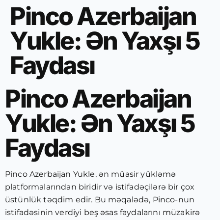
Pinco Azerbaijan
Yukle: Ən Yaxşı 5
Faydası
Pinco Azerbaijan
Yukle: Ən Yaxşı 5
Faydası
Pinco Azerbaijan Yukle, ən müasir yükləmə
platformalarından biridir və istifadəçilərə bir çox
üstünlük təqdim edir. Bu məqalədə, Pinco-nun
istifadəsinin verdiyi beş əsas faydalarını müzakirə