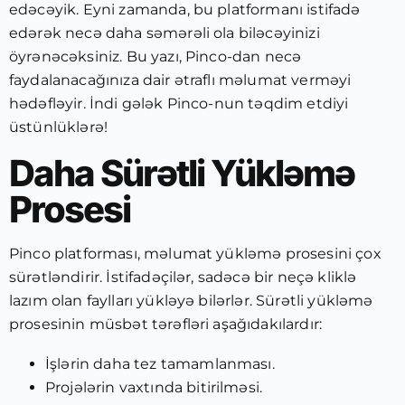
edəcəyik. Eyni zamanda, bu platformanı istifadə
edərək necə daha səmərəli ola biləcəyinizi
öyrənəcəksiniz. Bu yazı, Pinco-dan necə
faydalanacağınıza dair ətraflı məlumat verməyi
hədəfləyir. İndi gələk Pinco-nun təqdim etdiyi
üstünlüklərə!
Daha Sürətli Yükləmə
Prosesi
Pinco platforması, məlumat yükləmə prosesini çox
sürətləndirir. İstifadəçilər, sadəcə bir neçə kliklə
lazım olan faylları yükləyə bilərlər. Sürətli yükləmə
prosesinin müsbət tərəfləri aşağıdakılardır:
İşlərin daha tez tamamlanması.
Projələrin vaxtında bitirilməsi.