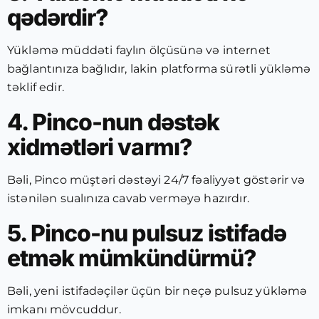
qədərdir?
Yükləmə müddəti faylın ölçüsünə və internet
bağlantınıza bağlıdır, lakin platforma sürətli yükləmə
təklif edir.
4. Pinco-nun dəstək
xidmətləri varmı?
Bəli, Pinco müştəri dəstəyi 24/7 fəaliyyət göstərir və
istənilən sualınıza cavab verməyə hazırdır.
5. Pinco-nu pulsuz istifadə
etmək mümkündürmü?
Bəli, yeni istifadəçilər üçün bir neçə pulsuz yükləmə
imkanı mövcuddur.