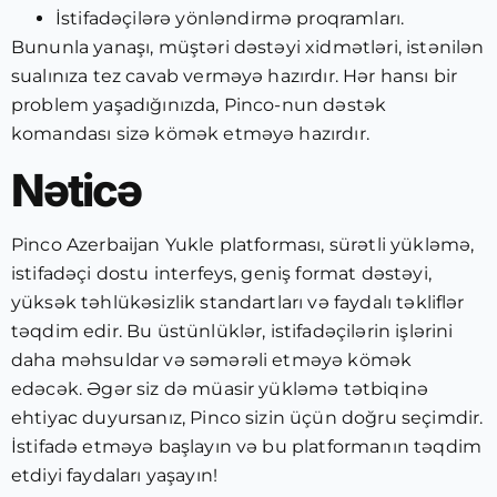
İstifadəçilərə yönləndirmə proqramları.
Bununla yanaşı, müştəri dəstəyi xidmətləri, istənilən
sualınıza tez cavab verməyə hazırdır. Hər hansı bir
problem yaşadığınızda, Pinco-nun dəstək
komandası sizə kömək etməyə hazırdır.
Nəticə
Pinco Azerbaijan Yukle platforması, sürətli yükləmə,
istifadəçi dostu interfeys, geniş format dəstəyi,
yüksək təhlükəsizlik standartları və faydalı təkliflər
təqdim edir. Bu üstünlüklər, istifadəçilərin işlərini
daha məhsuldar və səmərəli etməyə kömək
edəcək. Əgər siz də müasir yükləmə tətbiqinə
ehtiyac duyursanız, Pinco sizin üçün doğru seçimdir.
İstifadə etməyə başlayın və bu platformanın təqdim
etdiyi faydaları yaşayın!