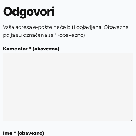
Odgovori
Vaša adresa e-pošte neće biti objavljena.
Obavezna
polja su označena sa
* (obavezno)
Komentar
* (obavezno)
Ime
* (obavezno)