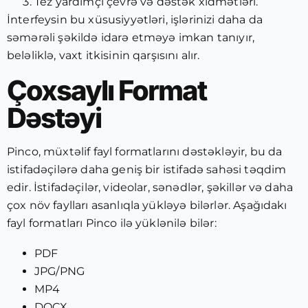
Tez yardımçı çevrə və dəstək xidmətləri.
İnterfeysin bu xüsusiyyətləri, işlərinizi daha da
səmərəli şəkildə idarə etməyə imkan tanıyır,
beləliklə, vaxt itkisinin qarşısını alır.
Çoxsaylı Format
Dəstəyi
Pinco, müxtəlif fayl formatlarını dəstəkləyir, bu da
istifadəçilərə daha geniş bir istifadə sahəsi təqdim
edir. İstifadəçilər, videolar, sənədlər, şəkillər və daha
çox növ faylları asanlıqla yükləyə bilərlər. Aşağıdakı
fayl formatları Pinco ilə yüklənilə bilər:
PDF
JPG/PNG
MP4
DOCX