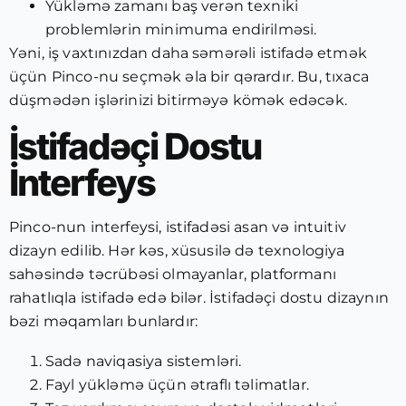
Yükləmə zamanı baş verən texniki
problemlərin minimuma endirilməsi.
Yəni, iş vaxtınızdan daha səmərəli istifadə etmək
üçün Pinco-nu seçmək əla bir qərardır. Bu, tıxaca
düşmədən işlərinizi bitirməyə kömək edəcək.
İstifadəçi Dostu
İnterfeys
Pinco-nun interfeysi, istifadəsi asan və intuitiv
dizayn edilib. Hər kəs, xüsusilə də texnologiya
sahəsində təcrübəsi olmayanlar, platformanı
rahatlıqla istifadə edə bilər. İstifadəçi dostu dizaynın
bəzi məqamları bunlardır:
Sadə naviqasiya sistemləri.
Fayl yükləmə üçün ətraflı təlimatlar.