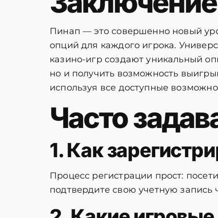
Заключение
Пинап — это совершенно новый уров
опций для каждого игрока. Универ
казино-игр создают уникальный опы
но и получить возможность выигрыв
используя все доступные возможно
Часто зада
1. Как зарегистр
Процесс регистрации прост: посети
подтвердите свою учетную запись ч
2. Какие игровые