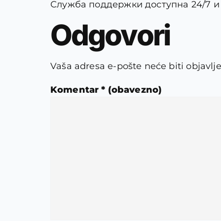
Служба поддержки доступна 24/7 и 
Odgovori
Vaša adresa e-pošte neće biti objavlj
Komentar
* (obavezno)