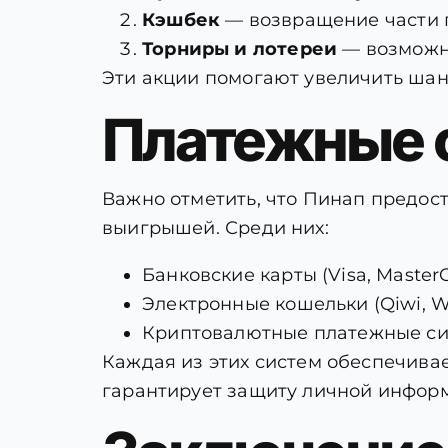
Кэшбек
— возвращение части 
Торниры и лотереи
— возможно
Эти акции помогают увеличить шанс
Платежные 
Важно отметить, что Пинап предос
выигрышей. Среди них:
Банковские карты (Visa, MasterC
Электронные кошельки (Qiwi, W
Криптовалютные платежные си
Каждая из этих систем обеспечивае
гарантирует защиту личной информ