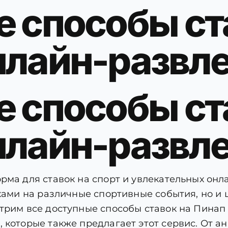
е способы ст
онлайн-развл
е способы ст
онлайн-развл
рма для ставок на спорт и увлекательных онл
ками на различные спортивные события, но и 
трим все доступные способы ставок на Пинап
 которые также предлагает этот сервис. От а