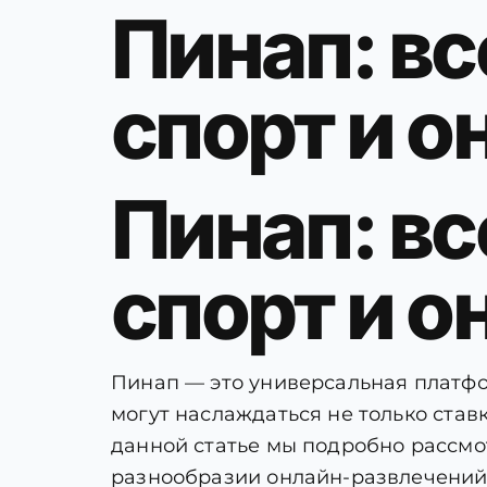
Пинап: вс
спорт и 
Пинап: вс
спорт и 
Пинап — это универсальная платфо
могут наслаждаться не только став
данной статье мы подробно рассмо
разнообразии онлайн-развлечений,