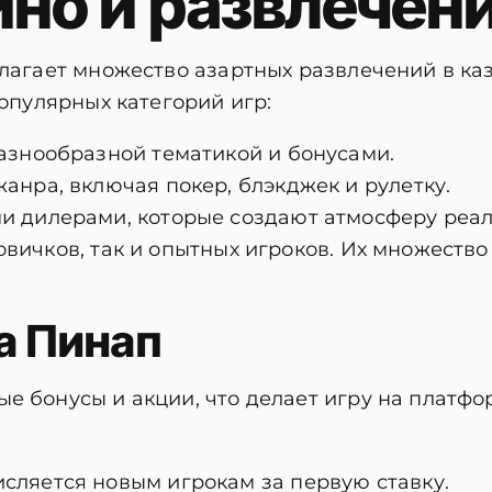
но и развлечени
лагает множество азартных развлечений в каз
популярных категорий игр:
азнообразной тематикой и бонусами.
анра, включая покер, блэкджек и рулетку.
 дилерами, которые создают атмосферу реал
вичков, так и опытных игроков. Их множество
а Пинап
е бонусы и акции, что делает игру на платфо
сляется новым игрокам за первую ставку.