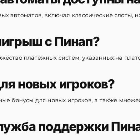
ых автоматов, включая классические слоты, н
ыигрыш с Пинап?
жество платежных систем, указанных на пла
 для новых игроков?
ные бонусы для новых игроков, а также множе
 служба поддержки Пин