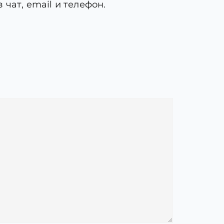
чат, email и телефон.