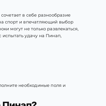
 сочетает в себе разнообразие
 на спорт и впечатляющий выбор
оки могут не только развлекаться,
 испытать удачу на Пинап,
аполните необходимые поля и
а Пинап?