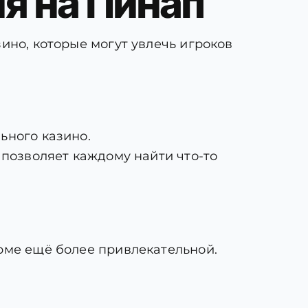
я на Пинап
ино, которые могут увлечь игроков
ьного казино.
 позволяет каждому найти что-то
рме ещё более привлекательной.