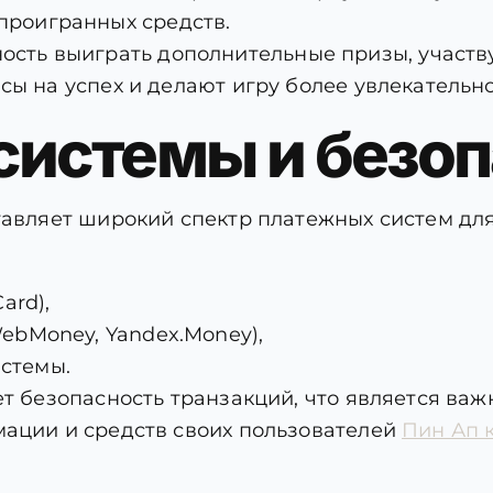
проигранных средств.
сть выиграть дополнительные призы, участву
ы на успех и делают игру более увлекательно
системы и безоп
тавляет широкий спектр платежных систем дл
ard),
ebMoney, Yandex.Money),
стемы.
т безопасность транзакций, что является ва
ации и средств своих пользователей
Пин Ап 