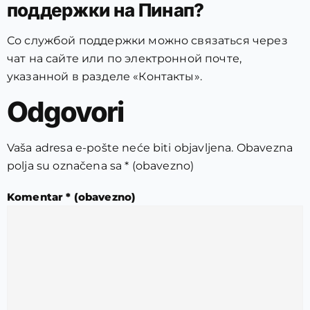
поддержки на Пинап?
Со службой поддержки можно связаться через
чат на сайте или по электронной почте,
указанной в разделе «Контакты».
Odgovori
Vaša adresa e-pošte neće biti objavljena.
Obavezna
polja su označena sa
* (obavezno)
Komentar
* (obavezno)