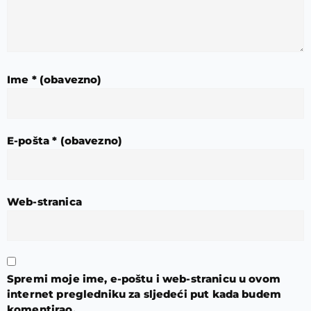
Ime
* (obavezno)
E-pošta
* (obavezno)
Web-stranica
Spremi moje ime, e-poštu i web-stranicu u ovom
internet pregledniku za sljedeći put kada budem
komentirao.