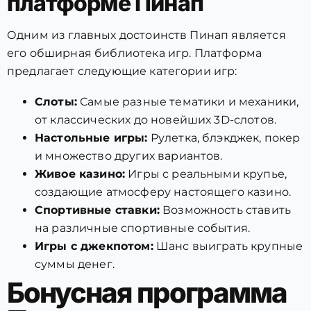
платформе Пинап
Одним из главных достоинств Пинап является
его обширная библиотека игр. Платформа
предлагает следующие категории игр:
Слоты:
Самые разные тематики и механики,
от классических до новейших 3D-слотов.
Настольные игры:
Рулетка, блэкджек, покер
и множество других вариантов.
Живое казино:
Игры с реальными крупье,
создающие атмосферу настоящего казино.
Спортивные ставки:
Возможность ставить
на различные спортивные события.
Игры с джекпотом:
Шанс выиграть крупные
суммы денег.
Бонусная программа