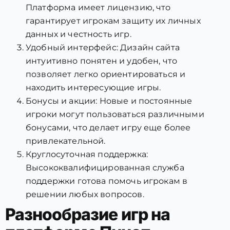
Платформа имеет лицензию, что
гарантирует игрокам защиту их личных
данных и честность игр.
Удобный интерфейс: Дизайн сайта
интуитивно понятен и удобен, что
позволяет легко ориентироваться и
находить интересующие игры.
Бонусы и акции: Новые и постоянные
игроки могут пользоваться различными
бонусами, что делает игру еще более
привлекательной.
Круглосуточная поддержка:
Высококвалифицированная служба
поддержки готова помочь игрокам в
решении любых вопросов.
Разнообразие игр на