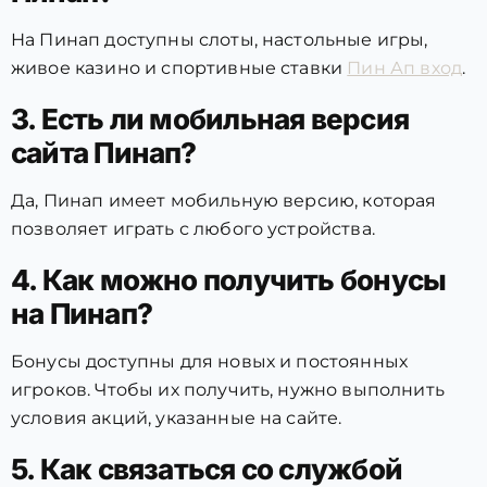
На Пинап доступны слоты, настольные игры,
живое казино и спортивные ставки
Пин Ап вход
.
3. Есть ли мобильная версия
сайта Пинап?
Да, Пинап имеет мобильную версию, которая
позволяет играть с любого устройства.
4. Как можно получить бонусы
на Пинап?
Бонусы доступны для новых и постоянных
игроков. Чтобы их получить, нужно выполнить
условия акций, указанные на сайте.
5. Как связаться со службой