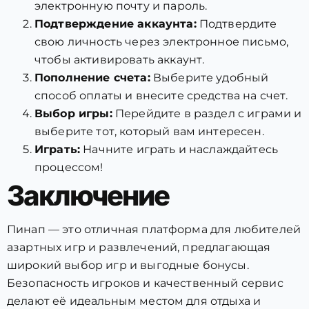
электронную почту и пароль.
Подтверждение аккаунта:
Подтвердите
свою личность через электронное письмо,
чтобы активировать аккаунт.
Пополнение счета:
Выберите удобный
способ оплаты и внесите средства на счет.
Выбор игры:
Перейдите в раздел с играми и
выберите тот, который вам интересен.
Играть:
Начните играть и наслаждайтесь
процессом!
Заключение
Пинап — это отличная платформа для любителей
азартных игр и развлечений, предлагающая
широкий выбор игр и выгодные бонусы.
Безопасность игроков и качественный сервис
делают её идеальным местом для отдыха и