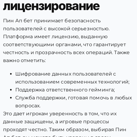
лицензирование
Пин Ап бет принимает безопасность
пользователей с высокой серьезностью.
Платформа имеет лицензию, выданную
соответствующими органами, что гарантирует
честность и прозрачность всех операций. Также
важно отметить:
Шифрование данных пользователей с
использованием современных технологий;
Поддержка ответственного гейминга;
Служба поддержки, готовая помочь в любых
вопросах.
Это дает игрокам уверенность в том, что их
данные защищены, а игровые процессы
проходят честно. Таким образом, выбирая Пин