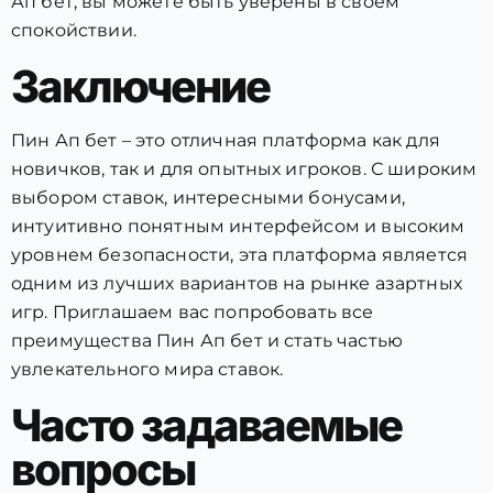
Ап бет, вы можете быть уверены в своем
спокойствии.
Заключение
Пин Ап бет – это отличная платформа как для
новичков, так и для опытных игроков. С широким
выбором ставок, интересными бонусами,
интуитивно понятным интерфейсом и высоким
уровнем безопасности, эта платформа является
одним из лучших вариантов на рынке азартных
игр. Приглашаем вас попробовать все
преимущества Пин Ап бет и стать частью
увлекательного мира ставок.
Часто задаваемые
вопросы