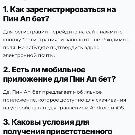
1. Как зарегистрироваться на
Пин Ап бет?
Для регистрации перейдите на сайт, нажмите
кнопку “Регистрация” и заполните необходимые
поля. Не забудьте подтвердить адрес
электронной почты.
2. Есть ли мобильное
приложение для Пин Ап бет?
Да, Пин Ап бет предлагает мобильное
приложение, которое доступно для скачивания
на устройствах под управлением Android и iOS.
3. Каковы условия для
получения приветственного