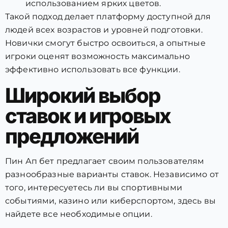
использованием ярких цветов.
Такой подход делает платформу доступной для
людей всех возрастов и уровней подготовки.
Новички смогут быстро освоиться, а опытные
игроки оценят возможность максимально
эффективно использовать все функции.
Широкий выбор
ставок и игровых
предложений
Пин Ап бет предлагает своим пользователям
разнообразные варианты ставок. Независимо от
того, интересуетесь ли вы спортивными
событиями, казино или киберспортом, здесь вы
найдете все необходимые опции.