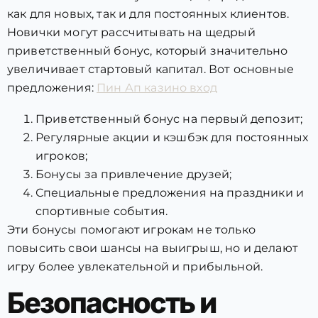
как для новых, так и для постоянных клиентов.
Новички могут рассчитывать на щедрый
приветственный бонус, который значительно
увеличивает стартовый капитал. Вот основные
предложения:
Пин Ап казино вход
Приветственный бонус на первый депозит;
Регулярные акции и кэшбэк для постоянных
игроков;
Бонусы за привлечение друзей;
Специальные предложения на праздники и
спортивные события.
Эти бонусы помогают игрокам не только
повысить свои шансы на выигрыш, но и делают
игру более увлекательной и прибыльной.
Безопасность и