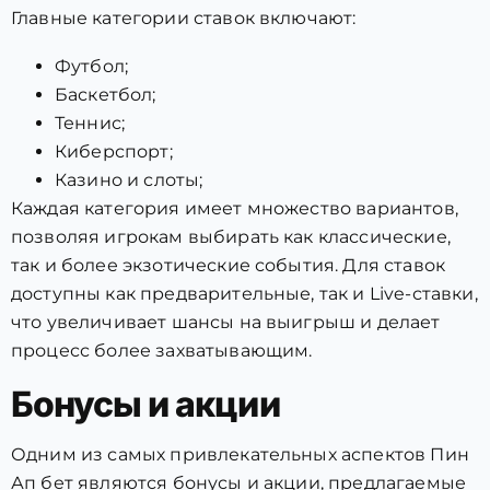
Главные категории ставок включают:
Футбол;
Баскетбол;
Теннис;
Киберспорт;
Казино и слоты;
Каждая категория имеет множество вариантов,
позволяя игрокам выбирать как классические,
так и более экзотические события. Для ставок
доступны как предварительные, так и Live-ставки,
что увеличивает шансы на выигрыш и делает
процесс более захватывающим.
Бонусы и акции
Одним из самых привлекательных аспектов Пин
Ап бет являются бонусы и акции, предлагаемые