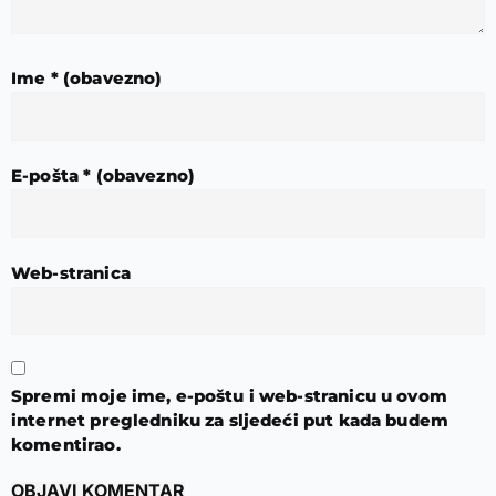
Ime
* (obavezno)
E-pošta
* (obavezno)
Web-stranica
Spremi moje ime, e-poštu i web-stranicu u ovom
internet pregledniku za sljedeći put kada budem
komentirao.