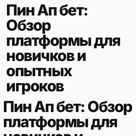
Пин Ап бет:
Обзор
платформы для
новичков и
опытных
игроков
Пин Ап бет: Обзор
платформы для