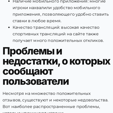
Наличие мобильного приложения: многие
игроки нахвалили удобство мобильного
приложения, позволяющего удобно ставить
ставки в любое время.
Качество трансляций: высокая качество
спортивных трансляций на сайте также
получает много положительных откликов.
Проблемы и
недостатки, о которых
сообщают
пользователи
Несмотря на множество положительных
отзывов, существуют и некоторые недовольства.
Вот наиболее распространенные проблемы,