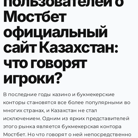
пользователей о
Мостбет
официальный
сайт Казахстан:
что говорят
игроки?
В последние годы казино и букмекерские
конторы становятся все более популярными во
многих странах, и Казахстан не стал
исключением. Одним из ярких представителей
этого рынка является букмекерская контора
Мостбет. Но что говорят о ней непосредственно