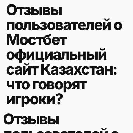
Отзывы
пользователей о
Мостбет
официальный
сайт Казахстан:
что говорят
игроки?
Отзывы