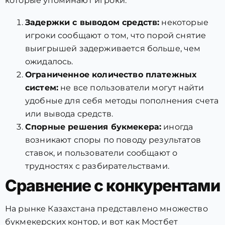
которые упоминают игроки:
Задержки с выводом средств:
некоторые
игроки сообщают о том, что порой снятие
выигрышей задерживается больше, чем
ожидалось.
Ограниченное количество платежных
систем:
не все пользователи могут найти
удобные для себя методы пополнения счета
или вывода средств.
Спорные решения букмекера:
иногда
возникают споры по поводу результатов
ставок, и пользователи сообщают о
трудностях с разбирательствами.
Сравнение с конкурентами
На рынке Казахстана представлено множество
букмекерских контор, и вот как Мостбет