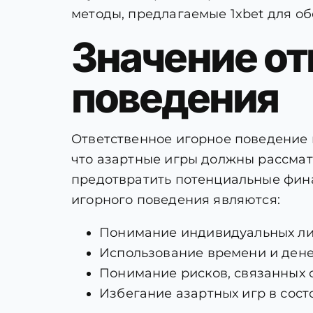
методы, предлагаемые 1xbet для о
Значение от
поведения
Ответственное игорное поведение и
что азартные игры должны рассматр
предотвратить потенциальные фин
игорного поведения являются:
Понимание индивидуальных ли
Использование времени и дене
Понимание рисков, связанных 
Избегание азартных игр в сост