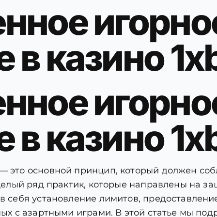
енное игорно
 в казино 1x
енное игорно
 в казино 1x
— это основной принцип, который должен соб
 целый ряд практик, которые направлены на з
в себя установление лимитов, предоставлени
ных с азартными играми. В этой статье мы п