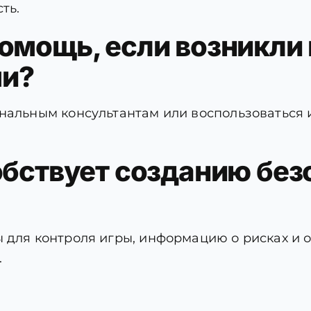
ть.
помощь, если возникли
ми?
нальным консультантам или воспользоваться 
собствует созданию бе
 для контроля игры, информацию о рисках и 
.