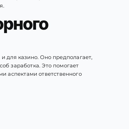
я.
орного
 и для казино. Оно предполагает,
соб заработка. Это помогает
ми аспектами ответственного