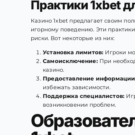
Практики 1xbet д
Казино 1xbet предлагает своим по
игорному поведению. Эти практики
риски. Вот некоторые из них:
Установка лимитов:
Игроки мог
Самоисключение:
При необход
казино.
Предоставление информации
избежать зависимости.
Поддержка специалистов:
Игр
возникновении проблем.
Образовател