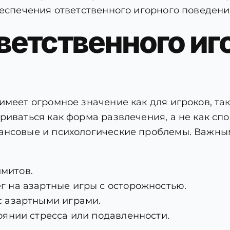
беспечения ответственного игорного поведени
ветственного иг
меет огромное значение как для игроков, так
иваться как форма развлечения, а не как спо
ансовые и психологические проблемы. Важны
митов.
г на азартные игры с осторожностью.
с азартными играми.
оянии стресса или подавленности.