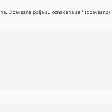
ena.
Obavezna polja su označena sa
* (obavezno)