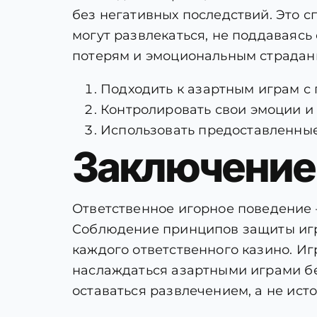
без негативных последствий. Это с
могут развлекаться, не поддаваяс
потерям и эмоциональным страдани
Подходить к азартным играм с
Контролировать свои эмоции и 
Использовать предоставленны
Заключение
Ответственное игорное поведение —
Соблюдение принципов защиты игр
каждого ответственного казино. И
наслаждаться азартными играми бе
оставаться развлечением, а не ист