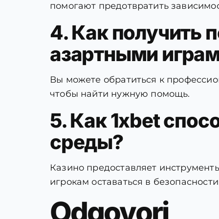
помогают предотвратить зависимос
4. Как получить 
азартными игра
Вы можете обратиться к профессио
чтобы найти нужную помощь.
5. Как 1xbet спо
среды?
Казино предоставляет инструменты
игрокам оставаться в безопасности
Odgovori