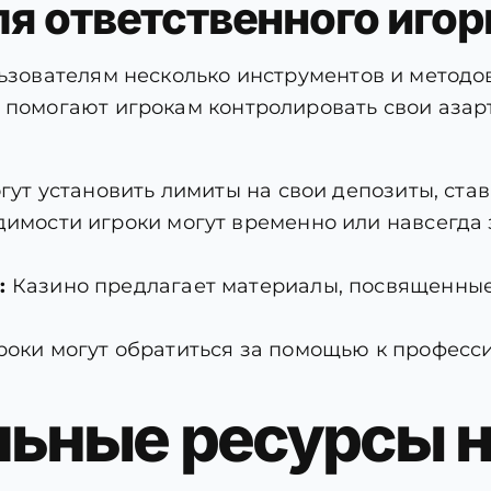
ля ответственного иго
льзователям несколько инструментов и методо
 помогают игрокам контролировать свои аза
ут установить лимиты на свои депозиты, став
имости игроки могут временно или навсегда 
:
Казино предлагает материалы, посвященные 
оки могут обратиться за помощью к професс
ьные ресурсы н