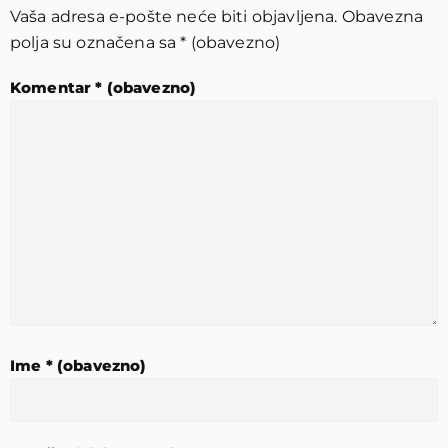
Vaša adresa e-pošte neće biti objavljena.
Obavezna
polja su označena sa
* (obavezno)
Komentar
* (obavezno)
Ime
* (obavezno)