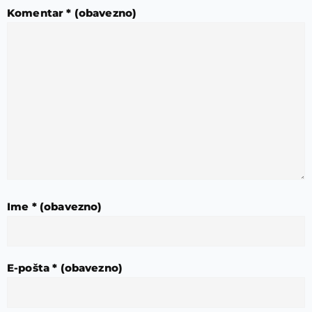
Komentar
* (obavezno)
Ime
* (obavezno)
E-pošta
* (obavezno)