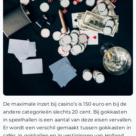
De maximale inzet bij casino’s is 150 euro en bij de
andere categorieën slechts 20 cent. Bij gokkasten
in speelhallen is een aantal van deze eisen vervallen.
Er wordt een verschil gemaakt tussen gokkasten in
cafés, in gokhallen en in vestigingen van Holland