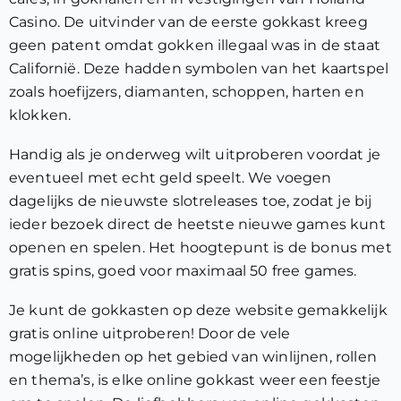
Casino. De uitvinder van de eerste gokkast kreeg
geen patent omdat gokken illegaal was in de staat
Californië. Deze hadden symbolen van het kaartspel
zoals hoefijzers, diamanten, schoppen, harten en
klokken.
Handig als je onderweg wilt uitproberen voordat je
eventueel met echt geld speelt. We voegen
dagelijks de nieuwste slotreleases toe, zodat je bij
ieder bezoek direct de heetste nieuwe games kunt
openen en spelen. Het hoogtepunt is de bonus met
gratis spins, goed voor maximaal 50 free games.
Je kunt de gokkasten op deze website gemakkelijk
gratis online uitproberen! Door de vele
mogelijkheden op het gebied van winlijnen, rollen
en thema’s, is elke online gokkast weer een feestje