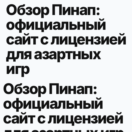
Обзор Пинап:
официальный
сайт с лицензией
для азартных
игр
Обзор Пинап:
официальный
сайт с лицензией