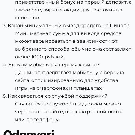
приветственный бонус на первый депозит, а
также регулярные акции для постоянных
клиентов.
3. Какой минимальный вывод средств на Пинап?
Минимальная сумма для вывода средств
может варьироваться в зависимости от
выбранного способа, обычно она составляет
около 1000 рублей.
4. Есть ли мобильная версия казино?
Да, Пинап предлагает мобильную версию
сайта, оптимизированную для удобства
игры на смартфонах и планшетах.
5. Как связаться со службой поддержки?
Связаться со службой поддержки можно
через чат на сайте, по электронной почте
или по телефону.
Odgovori