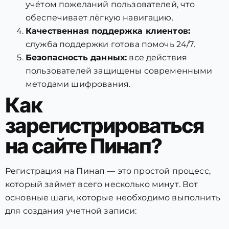
учётом пожеланий пользователей, что
обеспечивает лёгкую навигацию.
Качественная поддержка клиентов:
служба поддержки готова помочь 24/7.
Безопасность данных:
все действия
пользователей защищены современными
методами шифрования.
Как
зарегистрироваться
на сайте Пинап?
Регистрация на Пинап — это простой процесс,
который займет всего несколько минут. Вот
основные шаги, которые необходимо выполнить
для создания учетной записи: