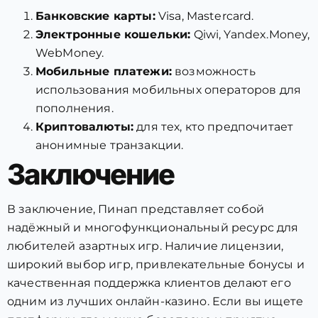
Банковские карты:
Visa, Mastercard.
Электронные кошельки:
Qiwi, Yandex.Money,
WebMoney.
Мобильные платежи:
возможность
использования мобильных операторов для
пополнения.
Криптовалюты:
для тех, кто предпочитает
анонимные транзакции.
Заключение
В заключение, Пинап представляет собой
надёжный и многофункциональный ресурс для
любителей азартных игр. Наличие лицензии,
широкий выбор игр, привлекательные бонусы и
качественная поддержка клиентов делают его
одним из лучших онлайн-казино. Если вы ищете