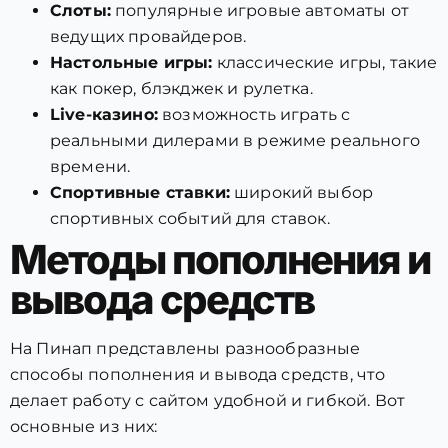
Слоты:
популярные игровые автоматы от
ведущих провайдеров.
Настольные игры:
классические игры, такие
как покер, блэкджек и рулетка.
Live-казино:
возможность играть с
реальными дилерами в режиме реального
времени.
Спортивные ставки:
широкий выбор
спортивных событий для ставок.
Методы пополнения и
вывода средств
На Пинап представлены разнообразные
способы пополнения и вывода средств, что
делает работу с сайтом удобной и гибкой. Вот
основные из них: