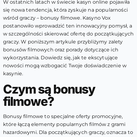
W ostatnich latach w świecie kasyn online pojawiła
się nowa tendencja, która zyskuje na popularności
wśród graczy – bonusy filmowe. Kasyno Vox
postanowiło wprowadzić ten innowacyjny pomysł, a
w szczególności skierować ofertę do początkujących
graczy. W poniższym artykule przybliżymy zalety
bonusów filmowych oraz porady dotyczące ich
wykorzystania. Dowiedz się, jak te ekscytujące
nowości mogą wzbogacić Twoje doświadczenie w
kasynie.
Czym są bonusy
filmowe?
Bonusy filmowe to specjalne oferty promocyjne,
które łączą elementy popularnych filmów z grami
hazardowymi. Dla początkujących graczy, oznacza to