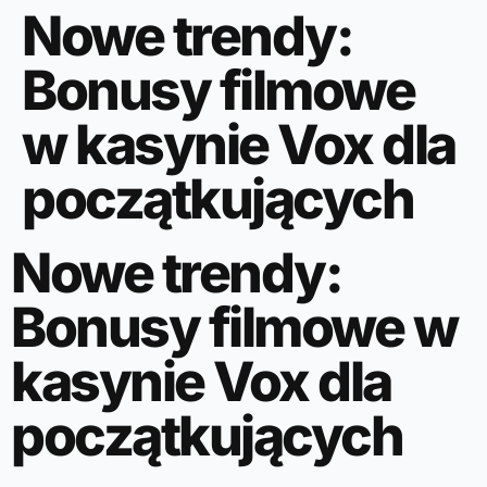
Nowe trendy:
Bonusy filmowe
w kasynie Vox dla
początkujących
Nowe trendy:
Bonusy filmowe w
kasynie Vox dla
początkujących