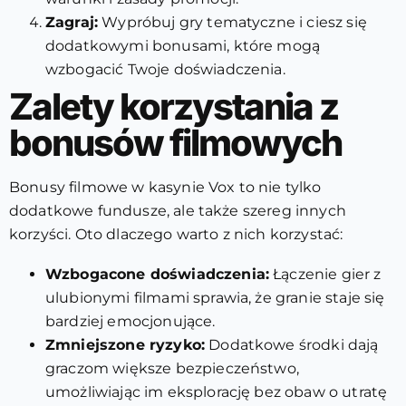
Zagraj:
Wypróbuj gry tematyczne i ciesz się
dodatkowymi bonusami, które mogą
wzbogacić Twoje doświadczenia.
Zalety korzystania z
bonusów filmowych
Bonusy filmowe w kasynie Vox to nie tylko
dodatkowe fundusze, ale także szereg innych
korzyści. Oto dlaczego warto z nich korzystać:
Wzbogacone doświadczenia:
Łączenie gier z
ulubionymi filmami sprawia, że granie staje się
bardziej emocjonujące.
Zmniejszone ryzyko:
Dodatkowe środki dają
graczom większe bezpieczeństwo,
umożliwiając im eksplorację bez obaw o utratę