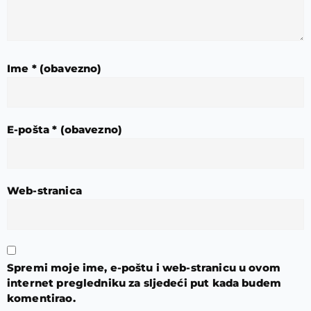
Ime
* (obavezno)
E-pošta
* (obavezno)
Web-stranica
Spremi moje ime, e-poštu i web-stranicu u ovom
internet pregledniku za sljedeći put kada budem
komentirao.