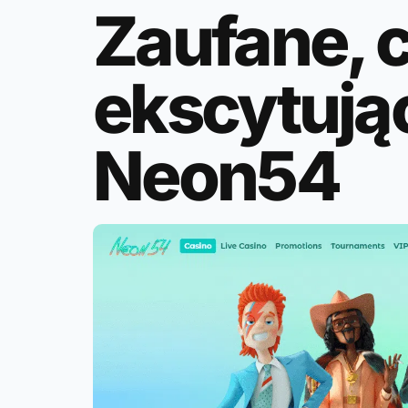
Zaufane, 
ekscytując
Neon54