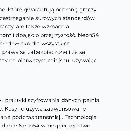
e, które gwarantują ochronę graczy.
rzestrzeganie surowych standardów
graczy, ale także wzmacnia
om i dbając o przejrzystość, Neon54
 środowisko dla wszystkich
 prawa są zabezpieczone i że są
czy na pierwszym miejscu, używając
 praktyki szyfrowania danych pełnią
zy. Kasyno używa zaawansowane
dane podczas transmisji. Technologia
 Oddanie Neon54 w bezpieczeństwo