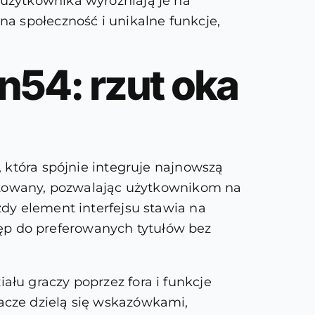
użytkownika wyróżniają je na
na społeczność i unikalne funkcje,
54: rzut oka
 która spójnie integruje najnowszą
ektowany, pozwalając użytkownikom na
dy element interfejsu stawia na
p do preferowanych tytułów bez
łu graczy poprzez fora i funkcje
acze dzielą się wskazówkami,