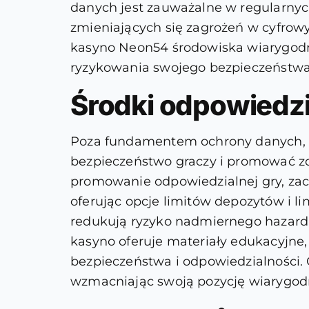
danych jest zauważalne w regularnych
zmieniających się zagrożeń w cyfrowy
kasyno Neon54 środowiska wiarygodne
ryzykowania swojego bezpieczeństwa
Środki odpowiedzi
Poza fundamentem ochrony danych, k
bezpieczeństwo graczy i promować zd
promowanie odpowiedzialnej gry, zac
oferując opcje limitów depozytów i l
redukują ryzyko nadmiernego hazard
kasyno oferuje materiały edukacyjne
bezpieczeństwa i odpowiedzialności.
wzmacniając swoją pozycję wiarygodn