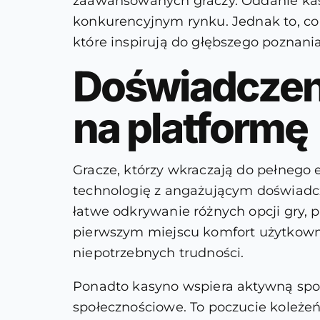
zaawansowanych graczy. Oddanie kasy
konkurencyjnym rynku. Jednak to, co 
które inspirują do głębszego poznania
Doświadczeni
na platformę
Gracze, którzy wkraczają do pełnego e
technologię z angażującym doświadcze
łatwe odkrywanie różnych opcji gry, 
pierwszym miejscu komfort użytkown
niepotrzebnych trudności.
Ponadto kasyno wspiera aktywną społe
społecznościowe. To poczucie koleże