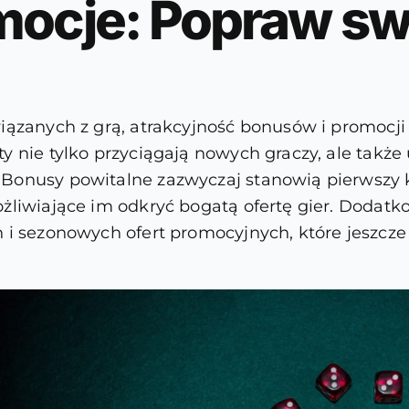
mocje: Popraw sw
iązanych z grą, atrakcyjność bonusów i promocj
ty nie tylko przyciągają nowych graczy, ale tak
 Bonusy powitalne zazwyczaj stanowią pierwszy
żliwiające im odkryć bogatą ofertę gier. Dodatk
 i sezonowych ofert promocyjnych, które jeszcze 