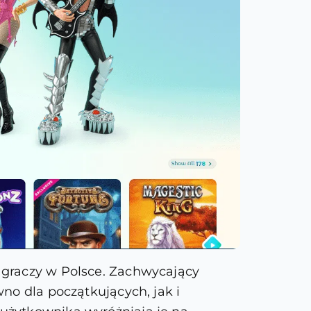
 graczy w Polsce. Zachwycający
no dla początkujących, jak i