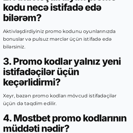
kodu necə istifadə edə
bilərəm?
Aktivləşdirdiyiniz promo kodunu oyunlarınızda
bonuslar və pulsuz mərclər üçün istifadə edə
bilərsiniz.
3. Promo kodlar yalnız yeni
istifadəçilər üçün
keçərlidirmi?
Xeyr, bəzən promo kodları mövcud istifadəçilər
üçün də təqdim edilir.
4. Mostbet promo kodlarının
müddəti nədir?