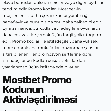
əlavə bonuslar, pulsuz mərclər və ya digər faydalar
təqdim edir. Promo kodları, Mostbet-in
müştərilərinə daha çox imkanlar yaratmağı
hədəfləyir və bununla da onu daha cəlbedici edir.
Eyni zamanda, bu kodlar, istifadəçilərə oyunlarda
daha çox vaxt keçirmək üçün fərqli yollar təqdim
edir. Promo kodları ilə istifadəçilər, daha yüksək
mərc edərək ana mükafatları qazanmaq şansını
artıra bilərlər. Hər promosyon şərtlərinə görə,
istifadəçilər bu kodları xüsusi təkliflərdən
yararlanmaq üçün istifadə edə bilərlər.
Mostbet Promo
Kodunun
Aktivləşdirilməsi