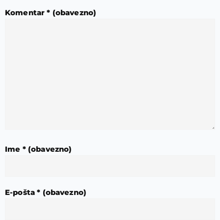
Komentar
* (obavezno)
Ime
* (obavezno)
E-pošta
* (obavezno)