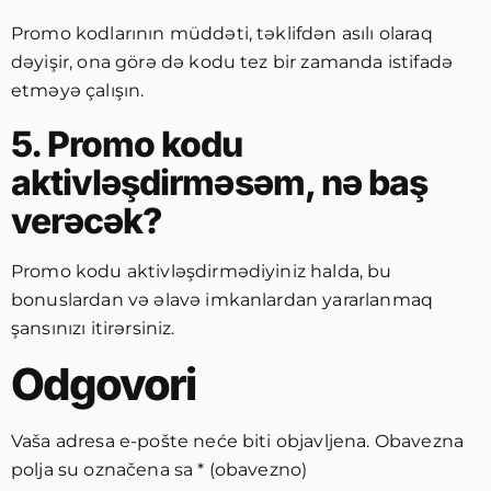
Promo kodlarının müddəti, təklifdən asılı olaraq
dəyişir, ona görə də kodu tez bir zamanda istifadə
etməyə çalışın.
5. Promo kodu
aktivləşdirməsəm, nə baş
verəcək?
Promo kodu aktivləşdirmədiyiniz halda, bu
bonuslardan və əlavə imkanlardan yararlanmaq
şansınızı itirərsiniz.
Odgovori
Vaša adresa e-pošte neće biti objavljena.
Obavezna
polja su označena sa
* (obavezno)