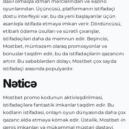
daxil olmaqla idman mərclərindən və kazino
oyunlarından. Üçüncüsü, platformanın istifadəçi
dostu interfeysi var, bu da yeni başlayanlar üçün
asanlıqla istifadə etməyə imkan verir. Dördüncüsü,
etibarlı ödəmə üsulları və sürətli çıxarışlar,
istifadəçiləri daha da məmnun edir. Beşincisi,
Mostbet, müntəzəm olaraq promosyonlar və
bonuslar təqdim edir, bu da istifadəçilərin qazancını
artırır. Bu səbəblərdən dolayı, Mostbet çox sayda
istifadəçi arasında populyardır.
Nəticə
Mostbet promo kodunun aktivləşdirilməsi,
istifadəçilərə fantastik imkanlar təqdim edir. Bu
kodların istifadəsi, onlayn oyun dünyasında daha çox
qazanc əldə etməyə kömək edir. Üstəlik, Mostbet-in
geniş imkanları və mükəmməl müştəri dəstəyi,