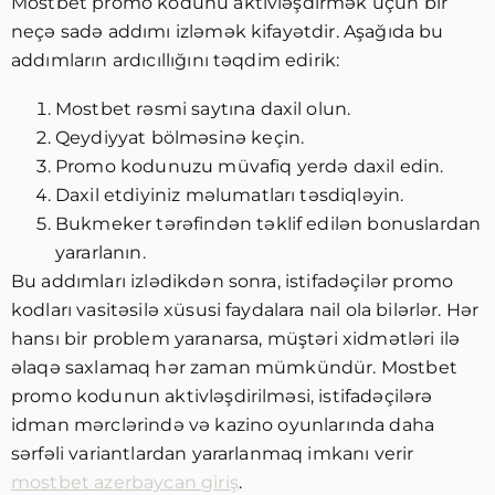
Mostbet promo kodunu aktivləşdirmək üçün bir
neçə sadə addımı izləmək kifayətdir. Aşağıda bu
addımların ardıcıllığını təqdim edirik:
Mostbet rəsmi saytına daxil olun.
Qeydiyyat bölməsinə keçin.
Promo kodunuzu müvafiq yerdə daxil edin.
Daxil etdiyiniz məlumatları təsdiqləyin.
Bukmeker tərəfindən təklif edilən bonuslardan
yararlanın.
Bu addımları izlədikdən sonra, istifadəçilər promo
kodları vasitəsilə xüsusi faydalara nail ola bilərlər. Hər
hansı bir problem yaranarsa, müştəri xidmətləri ilə
əlaqə saxlamaq hər zaman mümkündür. Mostbet
promo kodunun aktivləşdirilməsi, istifadəçilərə
idman mərclərində və kazino oyunlarında daha
sərfəli variantlardan yararlanmaq imkanı verir
mostbet azerbaycan giriş
.