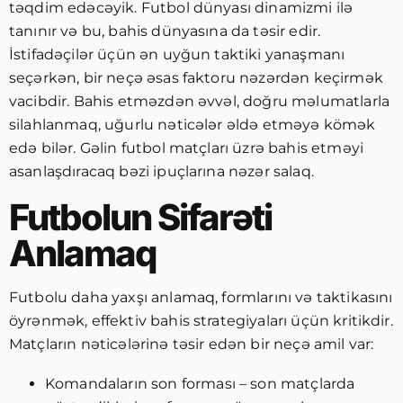
təqdim edəcəyik. Futbol dünyası dinamizmi ilə
tanınır və bu, bahis dünyasına da təsir edir.
İstifadəçilər üçün ən uyğun taktiki yanaşmanı
seçərkən, bir neçə əsas faktoru nəzərdən keçirmək
vacibdir. Bahis etməzdən əvvəl, doğru məlumatlarla
silahlanmaq, uğurlu nəticələr əldə etməyə kömək
edə bilər. Gəlin futbol matçları üzrə bahis etməyi
asanlaşdıracaq bəzi ipuçlarına nəzər salaq.
Futbolun Sifarəti
Anlamaq
Futbolu daha yaxşı anlamaq, formlarını və taktikasını
öyrənmək, effektiv bahis strategiyaları üçün kritikdir.
Matçların nəticələrinə təsir edən bir neçə amil var:
Komandaların son forması – son matçlarda