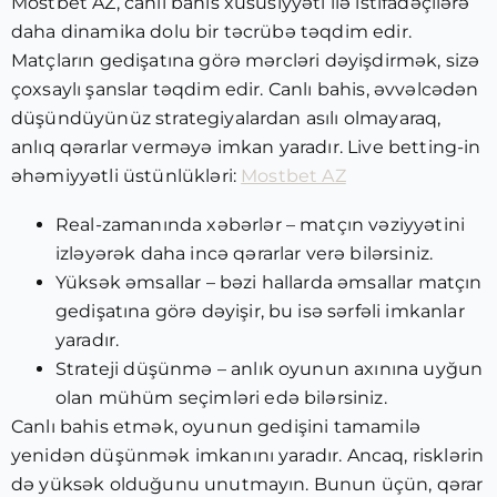
Mostbet AZ, canlı bahis xüsusiyyəti ilə istifadəçilərə
daha dinamika dolu bir təcrübə təqdim edir.
Matçların gedişatına görə mərcləri dəyişdirmək, sizə
çoxsaylı şanslar təqdim edir. Canlı bahis, əvvəlcədən
düşündüyünüz strategiyalardan asılı olmayaraq,
anlıq qərarlar verməyə imkan yaradır. Live betting-in
əhəmiyyətli üstünlükləri:
Mostbet AZ
Real-zamanında xəbərlər – matçın vəziyyətini
izləyərək daha incə qərarlar verə bilərsiniz.
Yüksək əmsallar – bəzi hallarda əmsallar matçın
gedişatına görə dəyişir, bu isə sərfəli imkanlar
yaradır.
Strateji düşünmə – anlık oyunun axınına uyğun
olan mühüm seçimləri edə bilərsiniz.
Canlı bahis etmək, oyunun gedişini tamamilə
yenidən düşünmək imkanını yaradır. Ancaq, risklərin
də yüksək olduğunu unutmayın. Bunun üçün, qərar