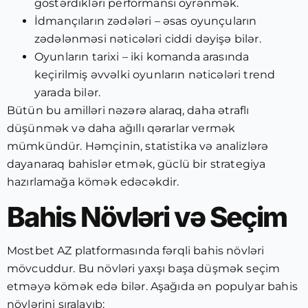
göstərdikləri performansı öyrənmək.
İdmançıların zədələri – əsas oyunçuların
zədələnməsi nəticələri ciddi dəyişə bilər.
Oyunların tarixi – iki komanda arasında
keçirilmiş əvvəlki oyunların nəticələri trend
yarada bilər.
Bütün bu amilləri nəzərə alaraq, daha ətraflı
düşünmək və daha ağıllı qərarlar vermək
mümkündür. Həmçinin, statistika və analizlərə
dayanaraq bahislər etmək, güclü bir strategiya
hazırlamağa kömək edəcəkdir.
Bahis Növləri və Seçim
Mostbet AZ platformasında fərqli bahis növləri
mövcuddur. Bu növləri yaxşı başa düşmək seçim
etməyə kömək edə bilər. Aşağıda ən populyar bahis
növlərini sıralayıb: