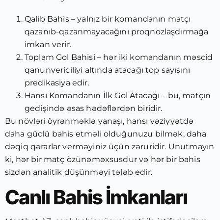
Qalib Bahis – yalnız bir komandanın matçı
qazanıb-qazanmayacağını proqnozlaşdırmağa
imkan verir.
Toplam Gol Bahisi – hər iki komandanın məscid
qanunvericiliyi altında atacağı top sayısını
predikasiya edir.
Hansı Komandanın İlk Gol Atacağı – bu, matçın
gedişində əsas hədəflərdən biridir.
Bu növləri öyrənməklə yanaşı, hansı vəziyyətdə
daha güclü bahis etməli olduğunuzu bilmək, daha
dəqiq qərarlar verməyiniz üçün zəruridir. Unutmayın
ki, hər bir matç özünəməxsusdur və hər bir bahis
sizdən analitik düşünməyi tələb edir.
Canlı Bahis İmkanları