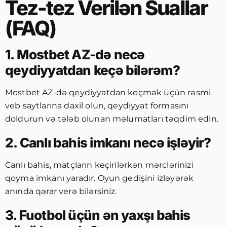
Tez-tez Verilən Suallar
(FAQ)
1. Mostbet AZ-də necə
qeydiyyatdan keçə bilərəm?
Mostbet AZ-də qeydiyyatdan keçmək üçün rəsmi
veb saytlarına daxil olun, qeydiyyat formasını
doldurun və tələb olunan məlumatları təqdim edin.
2. Canlı bahis imkanı necə işləyir?
Canlı bahis, matçların keçirilərkən mərclərinizi
qoyma imkanı yaradır. Oyun gedişini izləyərək
anında qərar verə bilərsiniz.
3. Fuotbol üçün ən yaxşı bahis